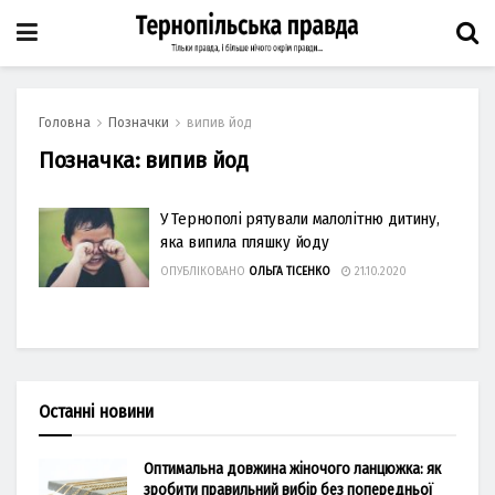
Головна
Позначки
випив йод
Позначка:
випив йод
У Тернополі рятували малолітню дитину,
яка випила пляшку йоду
ОПУБЛІКОВАНО
ОЛЬГА ТІСЕНКО
21.10.2020
Останні новини
Оптимальна довжина жіночого ланцюжка: як
зробити правильний вибір без попередньої