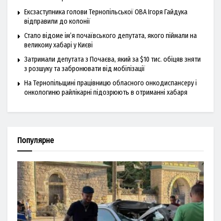
Ексзаступника голови Тернопільської ОВА Ігоря Гайдука
відправили до колонії
Стало відоме ім’я почаївського депутата, якого піймали на
великому хабарі у Києві
Затримали депутата з Почаєва, який за $10 тис. обіцяв зняти
з розшуку та забронювати від мобілізації
На Тернопільщині працівницю обласного онкодиспансеру і
онкологиню райлікарні підозрюють в отриманні хабаря
Популярне