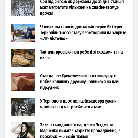
Соя під снігом: як державна дослідна станція
могла втратити мільйони на «насіннєвому»
врожаї
Човникова станція для мільйонерів: Як берег
Тернопільського ставу перетворили на закрите
«VIP-містечко»
Тактичні кросівки при роботі зі сходами та на
висоті
Скандал на Кременеччині: чоловік вдруге
побив колишню дружину і опинився на лаві
підсудних
У Тернополі двоє поліцейських врятували
чоловіка під час російської атаки
Захист скандальної нардепки Людмили
Марченко вимагає закриття провадження, а
прокурор — 5 років тюрми