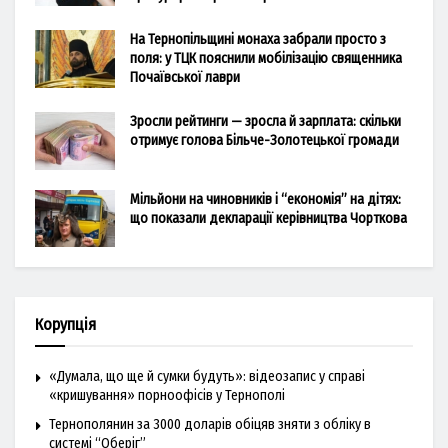
На Тернопільщині монаха забрали просто з
поля: у ТЦК пояснили мобілізацію священника
Почаївської лаври
Зросли рейтинги — зросла й зарплата: скільки
отримує голова Більче-Золотецької громади
Мільйони на чиновників і “економія” на дітях:
що показали декларації керівництва Чорткова
Корупція
«Думала, що ще й сумки будуть»: відеозапис у справі
«кришування» порноофісів у Тернополі
Тернополянин за 3000 доларів обіцяв зняти з обліку в
системі “Оберіг”