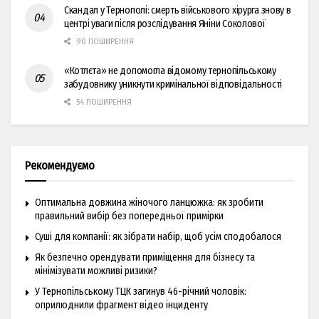
Скандал у Тернополі: смерть військового хірурга знову в
центрі уваги після розслідування Яніни Соколової
90 ПОШИРЕННЯ
«Котлєта» не допомогла відомому тернопільському
забудовнику уникнути кримінальної відповідальності
54 ПОШИРЕННЯ
Рекомендуємо
Оптимальна довжина жіночого ланцюжка: як зробити
правильний вибір без попередньої примірки
Суші для компанії: як зібрати набір, щоб усім сподобалося
Як безпечно орендувати приміщення для бізнесу та
мінімізувати можливі ризики?
У Тернопільському ТЦК загинув 46-річний чоловік:
оприлюднили фрагмент відео інциденту