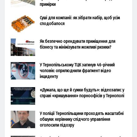
примірки
Суші для компанії: як зібрати набір, щоб усім
сподобалося
Як безпечно орендувати приміщення для
бізнесу та мінімізувати можливі ризики?
У Тернопільському ТЦК загинув 46-річний
чоловік: оприлюднили фрагмент відео
інциденту
«Думала, що ще й сумки будуть»: відеозапис у
справі «кришування» порноофісів у Тернополі
У поліції Тернопільщини проходять масштабні
обшуки: керівнику слідчого управління
оголосили підозру