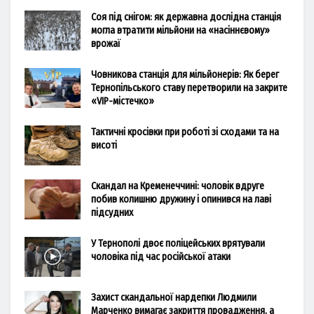
Соя під снігом: як державна дослідна станція
могла втратити мільйони на «насіннєвому»
врожаї
Човникова станція для мільйонерів: Як берег
Тернопільського ставу перетворили на закрите
«VIP-містечко»
Тактичні кросівки при роботі зі сходами та на
висоті
Скандал на Кременеччині: чоловік вдруге
побив колишню дружину і опинився на лаві
підсудних
У Тернополі двоє поліцейських врятували
чоловіка під час російської атаки
Захист скандальної нардепки Людмили
Марченко вимагає закриття провадження, а