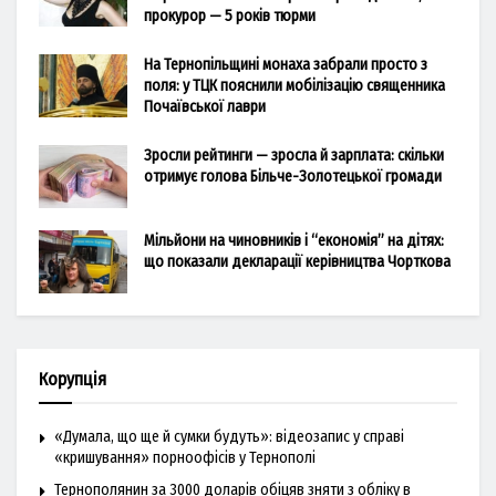
прокурор — 5 років тюрми
На Тернопільщині монаха забрали просто з
поля: у ТЦК пояснили мобілізацію священника
Почаївської лаври
Зросли рейтинги — зросла й зарплата: скільки
отримує голова Більче-Золотецької громади
Мільйони на чиновників і “економія” на дітях:
що показали декларації керівництва Чорткова
Корупція
«Думала, що ще й сумки будуть»: відеозапис у справі
«кришування» порноофісів у Тернополі
Тернополянин за 3000 доларів обіцяв зняти з обліку в