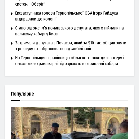
системі “Оберіг”
Ексзаступника голови Тернопільської ОВА Ігоря Гайдука
відправили до колонії
Стало відоме ім’я почаївського депутата, якого піймали на
великому хабарі у Києві
Затримали депутата з Почаєва, який за $10 тис. обіцяв зняти
з розшуку та забронювати від мобілізації
На Тернопільщині працівницю обласного онкодиспансеру і
онкологиню райлікарні підозрюють в отриманні хабаря
Популярне