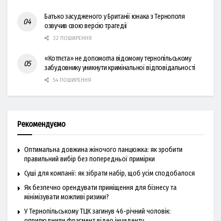
Батько засудженого у Британії юнака з Тернополя
озвучив свою версію трагедії
32 ПОШИРЕННЯ
«Котлєта» не допомогла відомому тернопільському
забудовнику уникнути кримінальної відповідальності
54 ПОШИРЕННЯ
Рекомендуємо
Оптимальна довжина жіночого ланцюжка: як зробити
правильний вибір без попередньої примірки
Суші для компанії: як зібрати набір, щоб усім сподобалося
Як безпечно орендувати приміщення для бізнесу та
мінімізувати можливі ризики?
У Тернопільському ТЦК загинув 46-річний чоловік:
оприлюднили фрагмент відео інциденту