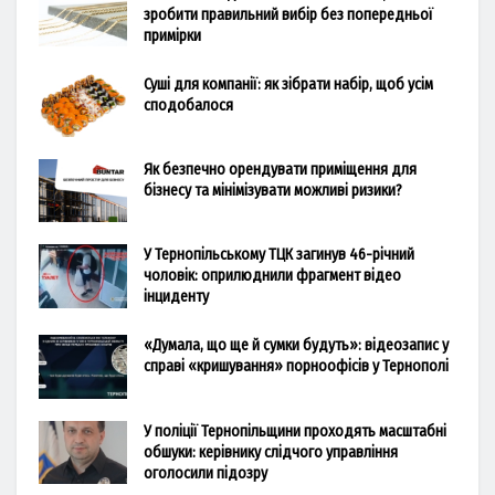
зробити правильний вибір без попередньої
примірки
Суші для компанії: як зібрати набір, щоб усім
сподобалося
Як безпечно орендувати приміщення для
бізнесу та мінімізувати можливі ризики?
У Тернопільському ТЦК загинув 46-річний
чоловік: оприлюднили фрагмент відео
інциденту
«Думала, що ще й сумки будуть»: відеозапис у
справі «кришування» порноофісів у Тернополі
У поліції Тернопільщини проходять масштабні
обшуки: керівнику слідчого управління
оголосили підозру