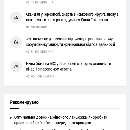
78 ПОШИРЕННЯ
Скандал у Тернополі: смерть військового хірурга знову в
центрі уваги після розслідування Яніни Соколової
90 ПОШИРЕННЯ
«Котлєта» не допомогла відомому тернопільському
забудовнику уникнути кримінальної відповідальності
54 ПОШИРЕННЯ
Нічна бійка на АЗС у Тернополі: молодик опинився в
лікарні з переломом черепа
60 ПОШИРЕННЯ
Рекомендуємо
Оптимальна довжина жіночого ланцюжка: як зробити
правильний вибір без попередньої примірки