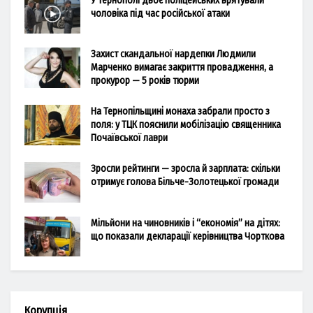
У Тернополі двоє поліцейських врятували
чоловіка під час російської атаки
Захист скандальної нардепки Людмили
Марченко вимагає закриття провадження, а
прокурор — 5 років тюрми
На Тернопільщині монаха забрали просто з
поля: у ТЦК пояснили мобілізацію священника
Почаївської лаври
Зросли рейтинги — зросла й зарплата: скільки
отримує голова Більче-Золотецької громади
Мільйони на чиновників і “економія” на дітях:
що показали декларації керівництва Чорткова
Корупція