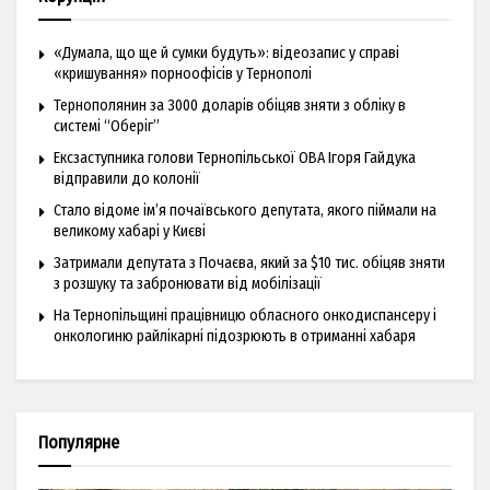
«Думала, що ще й сумки будуть»: відеозапис у справі
«кришування» порноофісів у Тернополі
Тернополянин за 3000 доларів обіцяв зняти з обліку в
системі “Оберіг”
Ексзаступника голови Тернопільської ОВА Ігоря Гайдука
відправили до колонії
Стало відоме ім’я почаївського депутата, якого піймали на
великому хабарі у Києві
Затримали депутата з Почаєва, який за $10 тис. обіцяв зняти
з розшуку та забронювати від мобілізації
На Тернопільщині працівницю обласного онкодиспансеру і
онкологиню райлікарні підозрюють в отриманні хабаря
Популярне