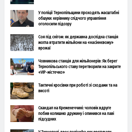
У поліції Тернопільщини проходять масштабні
обшуки: керівнику слідчого управління
оголосили підозру
Соя під снігом: як державна дослідна станція
могла втратити мільйони на «насіннєвому»
врожаї
Човникова станція для мільйонерів: Як берег
Тернопільського ставу перетворили на закрите
«VIP-містечко»
Тактичні кросівки при роботі зі сходами та на
висоті
Скандал на Кременеччині: чоловік вдруге
побив колишню дружину і опинився на лаві
підсудних