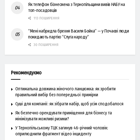
Як телефон бізнесмена з Тернопільщини вивів НАБУ на
топ-посадовців
113 ПОШИРЕННЯ
“Мені набридла брехня Василя Бойка” — у Почаєві люди
покидають партію “Слуга народу”
30 ПОШИРЕННЯ
Рекомендуємо
Оптимальна довжина жіночого ланцюжка: як зробити
правильний вибір без попередньої примірки
Суші для компанії: як зібрати набір, щоб усім сподобалося
Як безпечно орендувати приміщення для бізнесу та
мінімізувати можливі ризики?
У Тернопільському ТЦК загинув 46-річний чоловік:
оприлюднили фрагмент відео інциденту