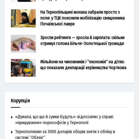
На Тернопільщині монаха забрали просто з
поля: у ТЦК пояснили мобілізацію священника
Почаївської лаври
Зросли рейтинги — зросла й зарплата: скільки
отримує голова Більче-Золотецької громади
Мільйони на чиновників і “економія” на дітях:
що показали декларації керівництва Чорткова
Корупція
«Думала, що ще й сумки будуть»: відеозапис у справі
«кришування» порноофісів у Тернополі
Тернополянин за 3000 доларів обіцяв зняти з обліку в
системі “Оберіг”