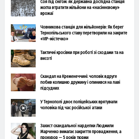
Соя під снігом: як державна дослідна станція
могла втратити мільйони на «насіннєвому»
врожаї
Човникова станція для мільйонерів: Як берег
Тернопільського ставу перетворили на закрите
«VIP-містечко»
Тактичні кросівки при роботі зі сходами та на
висоті
Скандал на Кременеччині: чоловік вдруге
побив колишню дружину і опинився на лаві
підсудних
У Тернополі двоє поліцейських врятували
чоловіка під час російської атаки
Захист скандальної нардепки Людмили
Марченко вимагає закриття провадження, а
прокурор — 5 років тюрми