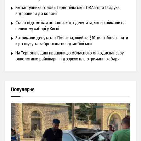
Ексзаступника голови Тернопільської ОВА Ігоря Гайдука
відправили до колонії
Стало відоме ім’я почаївського депутата, якого піймали на
великому хабарі у Києві
Затримали депутата з Почаєва, який за $10 тис. обіцяв зняти
з розшуку та забронювати від мобілізації
На Тернопільщині працівницю обласного онкодиспансеру і
онкологиню райлікарні підозрюють в отриманні хабаря
Популярне