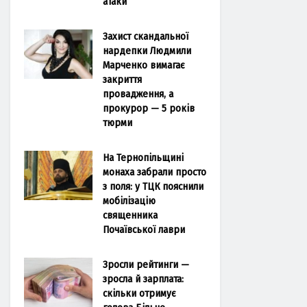
атаки
Захист скандальної
нардепки Людмили
Марченко вимагає
закриття
провадження, а
прокурор — 5 років
тюрми
На Тернопільщині
монаха забрали просто
з поля: у ТЦК пояснили
мобілізацію
священника
Почаївської лаври
Зросли рейтинги —
зросла й зарплата:
скільки отримує