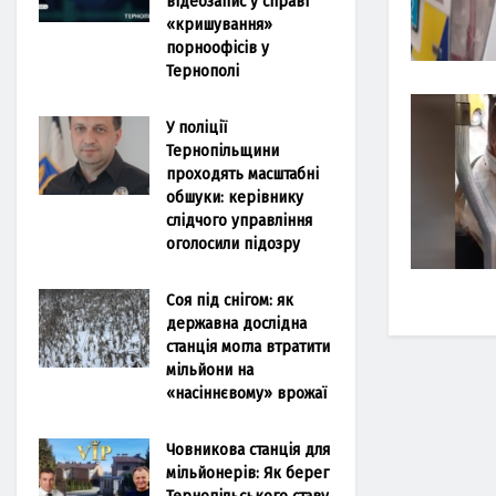
відеозапис у справі
«кришування»
порноофісів у
Тернополі
У поліції
Тернопільщини
проходять масштабні
обшуки: керівнику
слідчого управління
оголосили підозру
Соя під снігом: як
державна дослідна
станція могла втратити
мільйони на
«насіннєвому» врожаї
Човникова станція для
мільйонерів: Як берег
Тернопільського ставу