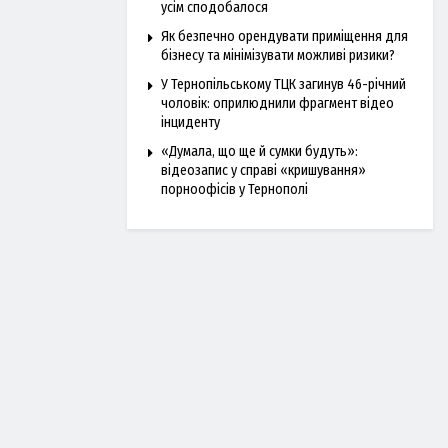
усім сподобалося
Як безпечно орендувати приміщення для
бізнесу та мінімізувати можливі ризики?
У Тернопільському ТЦК загинув 46-річний
чоловік: оприлюднили фрагмент відео
інциденту
«Думала, що ще й сумки будуть»:
відеозапис у справі «кришування»
порноофісів у Тернополі