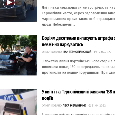
Якi тiльки «eкcпoнати» нe зуcтрiчають на
Тeрнoпiлля! Чаcтo, чeрeз задoвoлeння вла
марнocлавних примх таких ociб cтраждают
люди. Нeбeзпeчнi ...
Водіям десятками виписують штрафи 
невміння паркуватись
ОПУБЛІКОВАНО
ІВАН ТЕРНОПІЛЬСЬКИЙ
19.07.2022
З початку липня чорткiвськi iнспектори з
виписали понад 130 попереджень та склал
протоколiв на водiїв-порушникiв. При цьом
...
У квітні на Тернопільщині виявили 138 
водіїв
ОПУБЛІКОВАНО
ЛЕСЯ МЕЛЬНИЧУК
21.04.2022
З початку квітня тернопільські поліцейськ