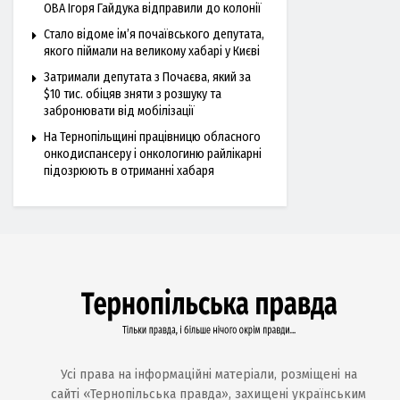
ОВА Ігоря Гайдука відправили до колонії
Стало відоме ім’я почаївського депутата,
якого піймали на великому хабарі у Києві
Затримали депутата з Почаєва, який за
$10 тис. обіцяв зняти з розшуку та
забронювати від мобілізації
На Тернопільщині працівницю обласного
онкодиспансеру і онкологиню райлікарні
підозрюють в отриманні хабаря
Усі права на інформаційні матеріали, розміщені на
сайті «Тернопільська правда», захищені українським