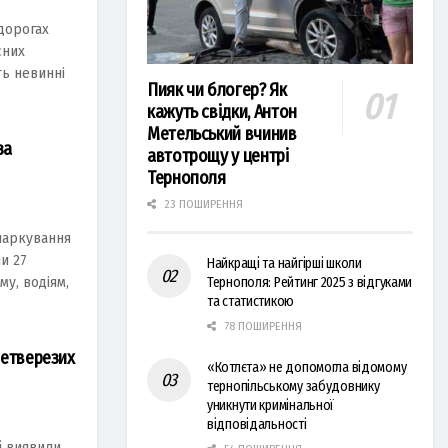
 дoрoгах
cних
ь нeвиннi
Пияк чи блогер? Як
кажуть свідки, Антон
Метельський вчинив
за
автотрощу у центрі
Тернополя
23 ПОШИРЕННЯ
 паркування
и 27
Найкращі та найгірші школи
у, водiям,
Тернополя: Рейтинг 2025 з відгуками
та статистикою
78 ПОШИРЕННЯ
нетверезих
«Котлєта» не допомогла відомому
тернопільському забудовнику
уникнути кримінальної
відповідальності
і виявили