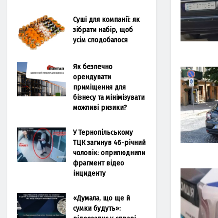
Суші для компанії: як
зібрати набір, щоб
усім сподобалося
Як безпечно
орендувати
приміщення для
бізнесу та мінімізувати
можливі ризики?
У Тернопільському
ТЦК загинув 46-річний
чоловік: оприлюднили
фрагмент відео
інциденту
«Думала, що ще й
сумки будуть»: