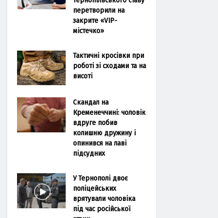
перетворили на
закрите «VIP-
містечко»
Тактичні кросівки при
роботі зі сходами та на
висоті
Скандал на
Кременеччині: чоловік
вдруге побив
колишню дружину і
опинився на лаві
підсудних
У Тернополі двоє
поліцейських
врятували чоловіка
під час російської