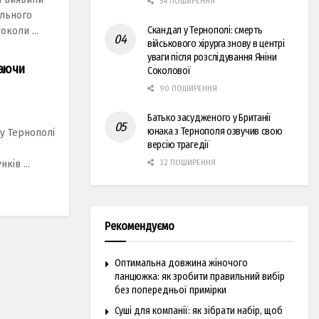
54 ПОШИРЕННЯ
ольного
Скандал у Тернополі: смерть
коли ...
військового хірурга знову в центрі
уваги після розслідування Яніни
даючи
Соколової
90 ПОШИРЕННЯ
Батько засудженого у Британії
юнака з Тернополя озвучив свою
у Тернополі
версію трагедії
32 ПОШИРЕННЯ
ків ...
Рекомендуємо
Оптимальна довжина жіночого
ланцюжка: як зробити правильний вибір
без попередньої примірки
Суші для компанії: як зібрати набір, щоб