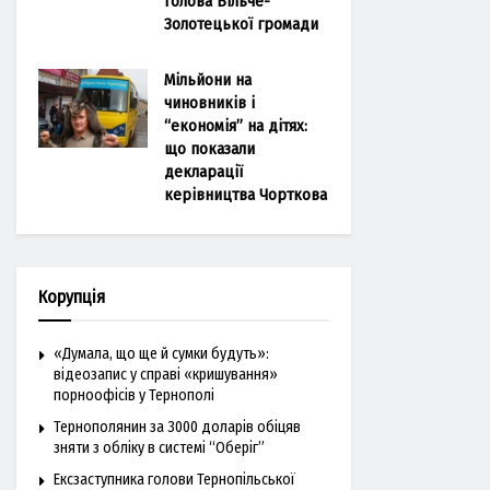
голова Більче-
Золотецької громади
Мільйони на
чиновників і
“економія” на дітях:
що показали
декларації
керівництва Чорткова
Корупція
«Думала, що ще й сумки будуть»:
відеозапис у справі «кришування»
порноофісів у Тернополі
Тернополянин за 3000 доларів обіцяв
зняти з обліку в системі “Оберіг”
Ексзаступника голови Тернопільської