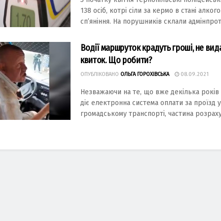
138 осіб, котрі сіли за кермо в стані алког
сп’яніння. На порушників склали адмінпрото
Водії маршруток крадуть гроші, не ви
квиток. Що робити?
ОПУБЛІКОВАНО
ОЛЬГА ГОРОХІВСЬКА
08.09.2021
Незважаючи на те, що вже декілька років 
діє електронна система оплати за проїзд у
громадському транспорті, частина розрахун