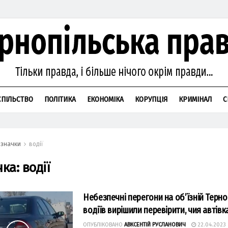
СПІЛЬСТВО
ПОЛІТИКА
ЕКОНОМІКА
КОРУПЦІЯ
КРИМІНАЛ
С
значки
водії
чка:
водії
Небезпечні перегони на об’їзній Терно
водіїв вирішили перевірити, чия автів
ОПУБЛІКОВАНО
АВКСЕНТІЙ РУСЛАНОВИЧ
22.04.2023