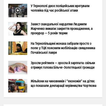
У Тернополі двоє поліцейських врятували
чоловіка під час російської атаки
Захист скандальної нардепки Людмили
Марченко вимагає закриття провадження, а
прокурор — 5 років тюрми
На Тернопільщині монаха забрали просто з
поля: у ТЦК пояснили мобілізацію священника
Почаївської лаври
Зросли рейтинги — зросла й зарплата: скільки
отримує голова Більче-Золотецької громади
Мільйони на чиновників і “економія” на дітях:
що показали декларації керівництва Чорткова