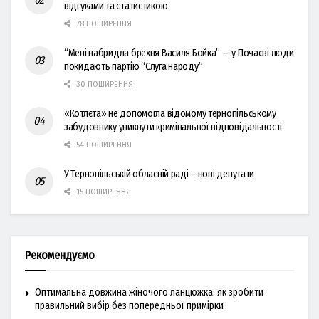
відгуками та статистикою
78 ПОШИРЕННЯ
“Мені набридла брехня Василя Бойка” — у Почаєві люди
покидають партію “Слуга народу”
30 ПОШИРЕННЯ
«Котлєта» не допомогла відомому тернопільському
забудовнику уникнути кримінальної відповідальності
54 ПОШИРЕННЯ
У Тернопільській обласній раді – нові депутати
15 ПОШИРЕННЯ
Рекомендуємо
Оптимальна довжина жіночого ланцюжка: як зробити
правильний вибір без попередньої примірки