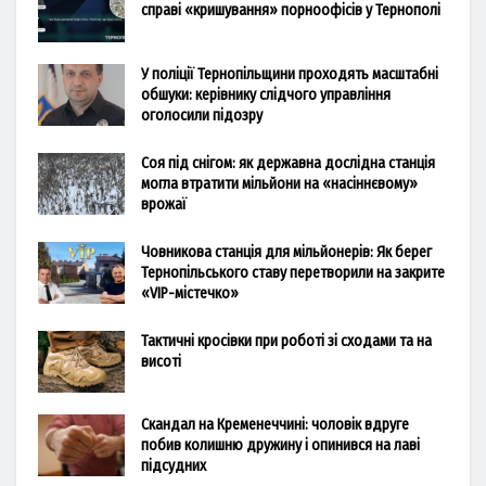
справі «кришування» порноофісів у Тернополі
У поліції Тернопільщини проходять масштабні
обшуки: керівнику слідчого управління
оголосили підозру
Соя під снігом: як державна дослідна станція
могла втратити мільйони на «насіннєвому»
врожаї
Човникова станція для мільйонерів: Як берег
Тернопільського ставу перетворили на закрите
«VIP-містечко»
Тактичні кросівки при роботі зі сходами та на
висоті
Скандал на Кременеччині: чоловік вдруге
побив колишню дружину і опинився на лаві
підсудних