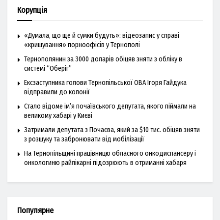
Корупція
«Думала, що ще й сумки будуть»: відеозапис у справі
«кришування» порноофісів у Тернополі
Тернополянин за 3000 доларів обіцяв зняти з обліку в
системі “Оберіг”
Ексзаступника голови Тернопільської ОВА Ігоря Гайдука
відправили до колонії
Стало відоме ім’я почаївського депутата, якого піймали на
великому хабарі у Києві
Затримали депутата з Почаєва, який за $10 тис. обіцяв зняти
з розшуку та забронювати від мобілізації
На Тернопільщині працівницю обласного онкодиспансеру і
онкологиню райлікарні підозрюють в отриманні хабаря
Популярне