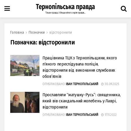
Головна
Позначки
відсторонили
Позначка:
відсторонили
Працівника ТЦК з Тернопільщини, якого
п’яного переслідувала поліція,
відсторонили від виконання службових
обов’язків
ОПУБЛІКОВАНО
ІВАН ТЕРНОПІЛЬСЬКИЙ
30.09.2025
Прославляли “матушку-Русь”: священника,
який вів скандальний молебень у Лаврі,
відсторонили
ОПУБЛІКОВАНО
ІВАН ТЕРНОПІЛЬСЬКИЙ
17.11.2022