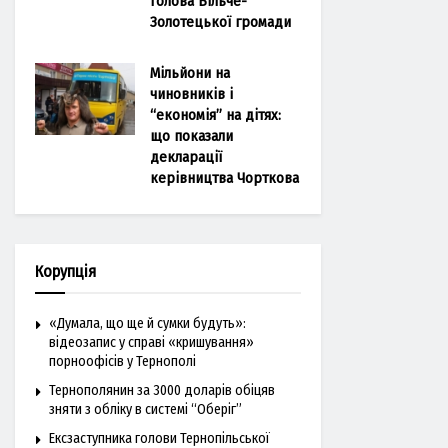
голова Більче-
Золотецької громади
Мільйони на
чиновників і
“економія” на дітях:
що показали
декларації
керівництва Чорткова
Корупція
«Думала, що ще й сумки будуть»:
відеозапис у справі «кришування»
порноофісів у Тернополі
Тернополянин за 3000 доларів обіцяв
зняти з обліку в системі “Оберіг”
Ексзаступника голови Тернопільської