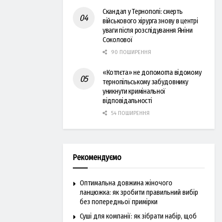
Скандал у Тернополі: смерть
військового хірурга знову в центрі
уваги після розслідування Яніни
Соколової
90 ПОШИРЕННЯ
«Котлєта» не допомогла відомому
тернопільському забудовнику
уникнути кримінальної
відповідальності
54 ПОШИРЕННЯ
Рекомендуємо
Оптимальна довжина жіночого
ланцюжка: як зробити правильний вибір
без попередньої примірки
Суші для компанії: як зібрати набір, щоб