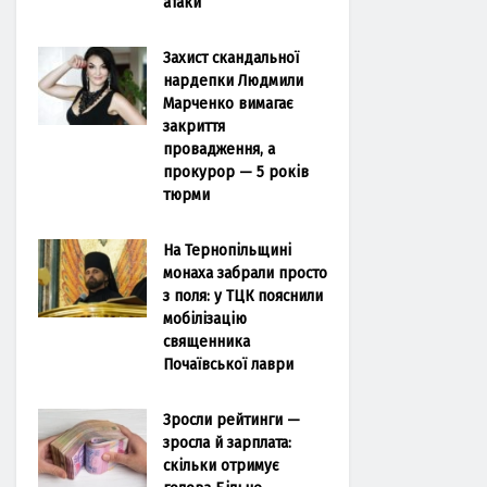
атаки
Захист скандальної
нардепки Людмили
Марченко вимагає
закриття
провадження, а
прокурор — 5 років
тюрми
На Тернопільщині
монаха забрали просто
з поля: у ТЦК пояснили
мобілізацію
священника
Почаївської лаври
Зросли рейтинги —
зросла й зарплата:
скільки отримує