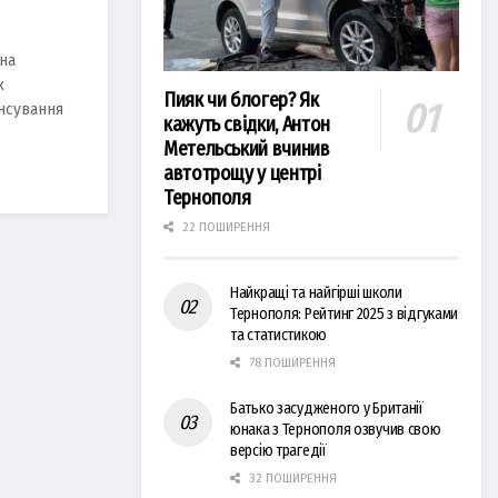
на
х
Пияк чи блогер? Як
ансування
кажуть свідки, Антон
Метельський вчинив
автотрощу у центрі
Тернополя
22 ПОШИРЕННЯ
Найкращі та найгірші школи
Тернополя: Рейтинг 2025 з відгуками
та статистикою
78 ПОШИРЕННЯ
Батько засудженого у Британії
юнака з Тернополя озвучив свою
версію трагедії
32 ПОШИРЕННЯ