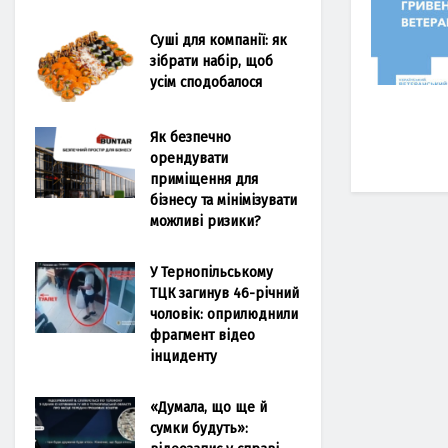
Суші для компанії: як
зібрати набір, щоб
усім сподобалося
Як безпечно
орендувати
приміщення для
бізнесу та мінімізувати
можливі ризики?
У Тернопільському
ТЦК загинув 46-річний
чоловік: оприлюднили
фрагмент відео
інциденту
«Думала, що ще й
сумки будуть»: