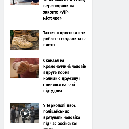
перетворили на
закрите «VIP-
містечко»
Тактичні кросівки при
роботі зі сходами та на
висоті
Скандал на
Кременеччині: чоловік
вдруге побив
колишню дружину і
опинився на лаві
підсудних
У Тернополі двоє
поліцейських
врятували чоловіка
під час російської