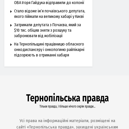
ОВА Ігоря Гайдука відправили до колонії
Стало відоме ім’я почаївського депутата,
якого піймали на великому хабарі у Києві
Затримали депутата з Почаєва, який за
$10 тис. обіцяв зняти з розшуку та
забронювати від мобілізації
На Тернопільщині працівницю обласного
онкодиспансеру і онкологиню райлікарні
підозрюють в отриманні хабаря
Усі права на інформаційні матеріали, розміщені на
сайті «Тернопільська правда», захищені українським