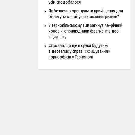
усім сподобалося
Як безпечно орендувати приміщення для
бізнесу та мінімізувати можливі ризики?
У Тернопільському ТЦК загинув 46-річний
чоловік: оприлюднили фрагмент відео
інциденту
«Думала, що ще й сумки будуть»:
відеозапис у справі «кришування»
порноофісів у Тернополі