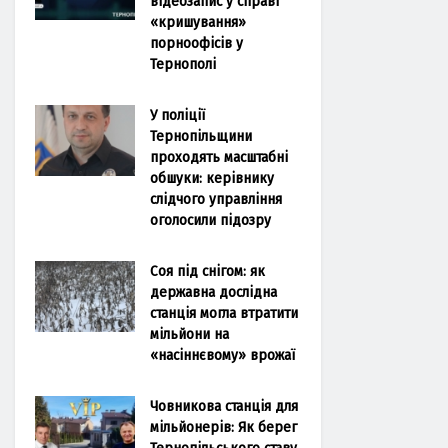
відеозапис у справі
«кришування»
порноофісів у
Тернополі
У поліції
Тернопільщини
проходять масштабні
обшуки: керівнику
слідчого управління
оголосили підозру
Соя під снігом: як
державна дослідна
станція могла втратити
мільйони на
«насіннєвому» врожаї
Човникова станція для
мільйонерів: Як берег
Тернопільського ставу