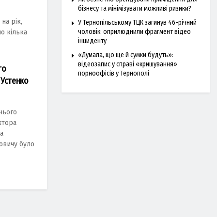
бізнесу та мінімізувати можливі ризики?
на рік,
У Тернопільському ТЦК загинув 46-річний
чоловік: оприлюднили фрагмент відео
по кілька
інциденту
«Думала, що ще й сумки будуть»:
відеозапис у справі «кришування»
го
порноофісів у Тернополі
 Устенко
нього
ктора
а
овичу було