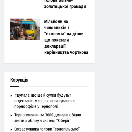
голова Більче-
Золотецької громади
Мільйони на
чиновників і
“економія” на дітях:
що показали
декларації
керівництва Чорткова
Корупція
«Думала, що ще й сумки будуть»:
відеозапис у справі «кришування»
порноофісів у Тернополі
Тернополянин за 3000 доларів обіцяв
зняти з обліку в системі “Оберіг”
Ексзаступника голови Тернопільської