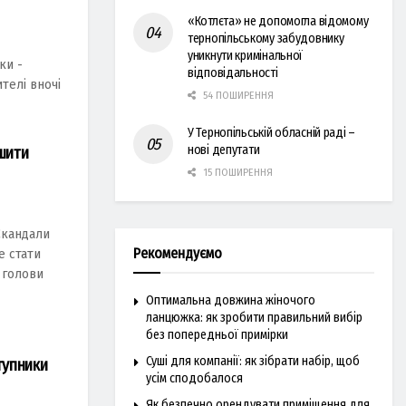
«Котлєта» не допомогла відомому
тернопільському забудовнику
уникнути кримінальної
ки -
відповідальності
телі вночі
54 ПОШИРЕННЯ
У Тернопільській обласній раді –
нові депутати
ишити
15 ПОШИРЕННЯ
Скандали
Рекомендуємо
 стати
. голови
Оптимальна довжина жіночого
ланцюжка: як зробити правильний вибір
без попередньої примірки
Суші для компанії: як зібрати набір, щоб
тупники
усім сподобалося
Як безпечно орендувати приміщення для