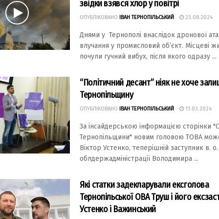
звідки взявся хлор у повітрі
ОПУБЛІКОВАНО
ІВАН ТЕРНОПІЛЬСЬКИЙ
23.08.2024
Днями у Тернополі внаслідок дронової ата
влучання у промисловий об’єкт. Місцеві жи
почули гучний вибух, після якого одразу ...
“Політичний десант” ніяк не хоче зал
Тернопільщину
ОПУБЛІКОВАНО
ІВАН ТЕРНОПІЛЬСЬКИЙ
11.03.2024
За інсайдерською інформацією сторінки "
Тернопільщини" новим головою ТОВА може
Віктор Устенко, теперішній заступник в. о
облдержадміністрації Володимира ...
Які статки задекларували ексголова
Тернопільської ОВА Труш і його ексзас
Устенко і Важинський