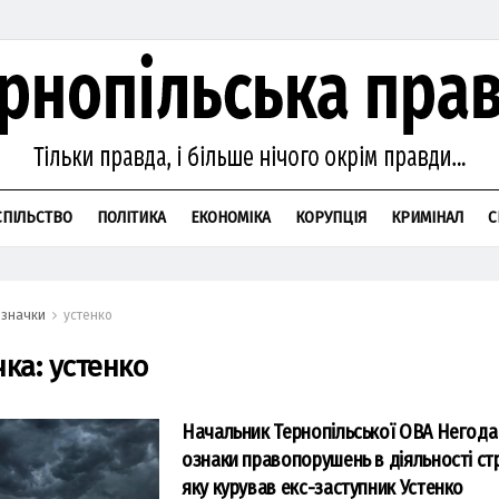
СПІЛЬСТВО
ПОЛІТИКА
ЕКОНОМІКА
КОРУПЦІЯ
КРИМІНАЛ
С
значки
устенко
чка:
устенко
Начальник Тернопільської ОВА Негод
ознаки правопорушень в діяльності ст
яку курував екс-заступник Устенко