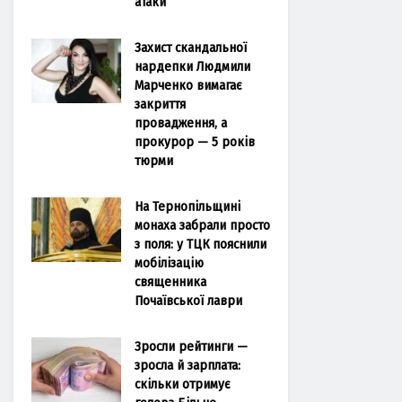
атаки
Захист скандальної
нардепки Людмили
Марченко вимагає
закриття
провадження, а
прокурор — 5 років
тюрми
На Тернопільщині
монаха забрали просто
з поля: у ТЦК пояснили
мобілізацію
священника
Почаївської лаври
Зросли рейтинги —
зросла й зарплата:
скільки отримує