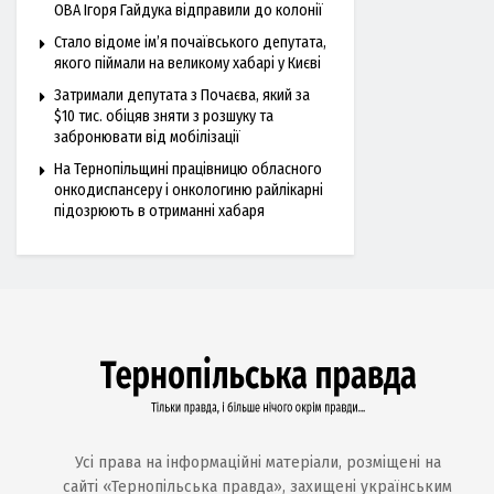
ОВА Ігоря Гайдука відправили до колонії
Стало відоме ім’я почаївського депутата,
якого піймали на великому хабарі у Києві
Затримали депутата з Почаєва, який за
$10 тис. обіцяв зняти з розшуку та
забронювати від мобілізації
На Тернопільщині працівницю обласного
онкодиспансеру і онкологиню райлікарні
підозрюють в отриманні хабаря
Усі права на інформаційні матеріали, розміщені на
сайті «Тернопільська правда», захищені українським