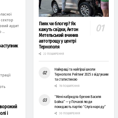
бласної
и сектор
Пияк чи блогер? Як
овий аудит
кажуть свідки, Антон
...
Метельський вчинив
автотрощу у центрі
 заступник
Тернополя
22 ПОШИРЕННЯ
Найкращі та найгірші школи
Тернополя: Рейтинг 2025 з відгуками
трації
та статистикою
78 ПОШИРЕННЯ
ють
“Мені набридла брехня Василя
Бойка” — у Почаєві люди
и ворожий
покидають партію “Слуга народу”
лі і
30 ПОШИРЕННЯ