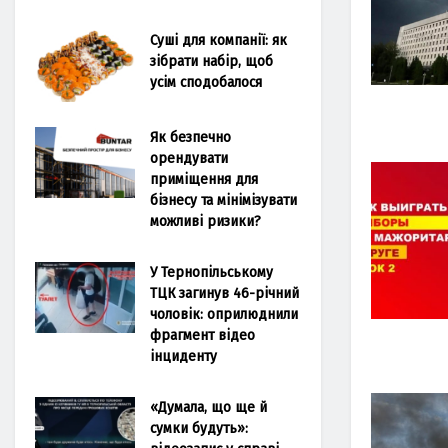
Суші для компанії: як
зібрати набір, щоб
усім сподобалося
Як безпечно
орендувати
приміщення для
бізнесу та мінімізувати
можливі ризики?
У Тернопільському
ТЦК загинув 46-річний
чоловік: оприлюднили
фрагмент відео
інциденту
«Думала, що ще й
сумки будуть»: