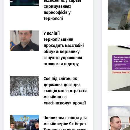
відеозапис у справі
«кришування»
порноофісів у
Тернополі
У поліції
Тернопільщини
проходять масштабні
обшуки: керівнику
слідчого управління
оголосили підозру
Соя під снігом: як
державна дослідна
станція могла втратити
мільйони на
«насіннєвому» врожаї
Човникова станція для
мільйонерів: Як берег
Тернопільського ставу