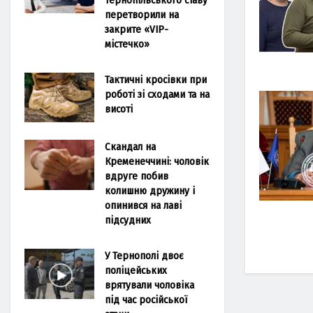
перетворили на
закрите «VIP-
містечко»
Тактичні кросівки при
роботі зі сходами та на
висоті
Скандал на
Кременеччині: чоловік
вдруге побив
колишню дружину і
опинився на лаві
підсудних
У Тернополі двоє
поліцейських
врятували чоловіка
під час російської