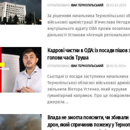
ОПУБЛІКОВАНО
ІВАН ТЕРНОПІЛЬСЬКИЙ
03.01.2025
За рішенням начальника Тернопільської о
військової адміністрації В’ячеслава Негод
внутрішнього аудиту ОВА провів позаплан
діяльності Установи «Агенція регіонального 
Кадрові чистки в ОДА: із посади пішов
голови часів Труша
ОПУБЛІКОВАНО
ІВАН ТЕРНОПІЛЬСЬКИЙ
02.12.2024
Сьогодні із посади заступника начальника
Тернопільської обласної військової адмініс
звільнили Віктора Устенко, який курував
гуманітарний напрямок. Про це повідомля
джерела ...
Влада не змогла пояснити, чи збивал
дрон, який спричинив пожежу у Тернопо