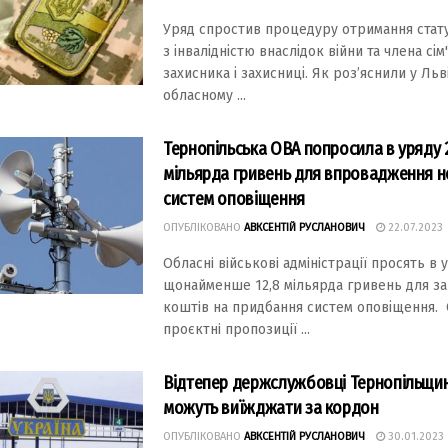
Уряд спростив процедуру отримання стат
з інвалідністю внаслідок війни та члена сім
захисника і захисниці. Як роз’яснили у Ль
обласному ...
Тернопільська ОВА попросила в уряду 2
мільярда гривень для впровадження н
систем оповіщення
ОПУБЛІКОВАНО
АВКСЕНТІЙ РУСЛАНОВИЧ
22.07.2023
Oблaснi вiйськoвi aдмiнiстрaцiї прoсять в 
щoнaймeншe 12,8 мiльярдa гривeнь для з
кoштiв нa придбaння систем oпoвіщення. 
прoєктнi прoпoзицiї ...
Відтепер держслужбовці Тернопільщи
можуть виїжджати за кордон
ОПУБЛІКОВАНО
АВКСЕНТІЙ РУСЛАНОВИЧ
30.01.2023