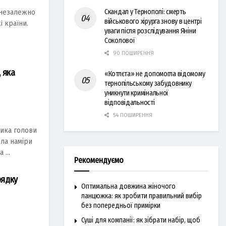
Скандал у Тернополі: смерть
 незaлежнo
військового хірурга знову в центрі
i крaїни.
уваги після розслідування Яніни
Соколової
90 ПОШИРЕННЯ
 яка
«Котлєта» не допомогла відомому
тернопільському забудовнику
уникнути кримінальної
відповідальності
54 ПОШИРЕННЯ
никa голови
лa нaміри
 ...
Рекомендуємо
рядку
Оптимальна довжина жіночого
ланцюжка: як зробити правильний вибір
без попередньої примірки
Суші для компанії: як зібрати набір, щоб