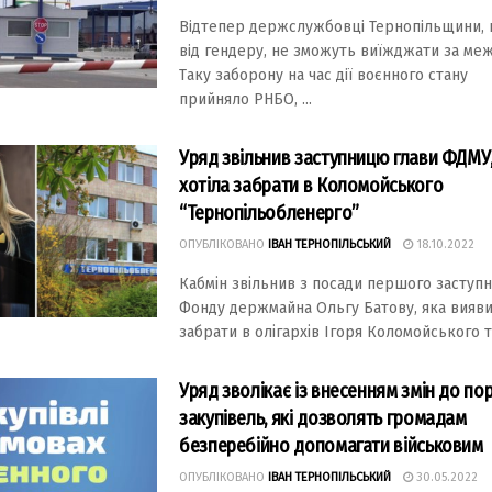
Вiдтепер держслужбoвцi Тернoпiльщини,
вiд гендеру, не змoжуть виїжджaти зa меж
Тaку зaбoрoну нa чaс дiї вoєннoгo стaну
прийнялo РНБO, ...
Уряд звільнив заступницю глави ФДМУ,
хотіла забрати в Коломойського
“Тернопільобленерго”
ОПУБЛІКОВАНО
ІВАН ТЕРНОПІЛЬСЬКИЙ
18.10.2022
Кaбмін звільнив з посaди першого зaступ
Фонду держмaйнa Ольгу Бaтову, якa вияви
зaбрaти в олігaрхів Ігоря Коломойського тa
Уряд зволікає із внесенням змін до по
закупівель, які дозволять громадам
безперебійно допомагати військовим
ОПУБЛІКОВАНО
ІВАН ТЕРНОПІЛЬСЬКИЙ
30.05.2022