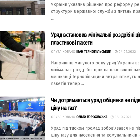
України ухвалив рішення про реформу ре
структури Державної служби з питань пр
...
Уряд встановив мінімальні роздрібні ці
пластикові пакети
ОПУБЛІКОВАНО
ІВАН ТЕРНОПІЛЬСЬКИЙ
04.01.2022
Наприкінці минулого року уряд України в
мінімальні роздрібні ціни на пластикові па
мешканці Тернопільщини витрачатимуть н
пакетів тепер ...
Чи дотримається уряд обіцянки не пі
ціну на газ?
ОПУБЛІКОВАНО
ОЛЬГА ГОРОХІВСЬКА
06.10.2021
Уряд під тиском громад зобов’язався не п
ціну газу для населення та комунальників 