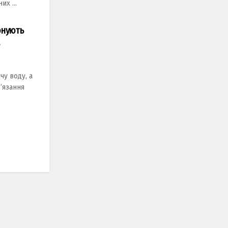
х ...
конують
в
чу воду, а
’язання