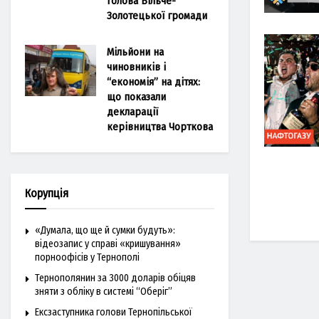
голова Більче-
Золотецької громади
Мільйони на
чиновників і
“економія” на дітях:
що показали
декларації
керівництва Чорткова
Корупція
«Думала, що ще й сумки будуть»:
відеозапис у справі «кришування»
порноофісів у Тернополі
Тернополянин за 3000 доларів обіцяв
зняти з обліку в системі “Оберіг”
Ексзаступника голови Тернопільської