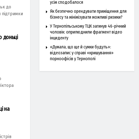
усім сподобалося
ськ до
Як безпечно орендувати приміщення для
я підтримки
бізнесу та мінімізувати можливі ризики?
У Тернопільському ТЦК загинув 46-річний
чоловік: оприлюднили фрагмент відео
ю доньці
інциденту
и
«Думала, що ще й сумки будуть»:
відеозапис у справі «кришування»
порноофісів у Тернополі
о
Віктора
і на
істрів