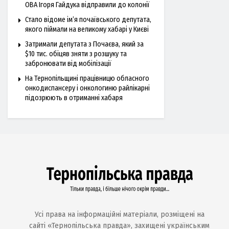
ОВА Ігоря Гайдука відправили до колонії
Стало відоме ім’я почаївського депутата,
якого піймали на великому хабарі у Києві
Затримали депутата з Почаєва, який за
$10 тис. обіцяв зняти з розшуку та
забронювати від мобілізації
На Тернопільщині працівницю обласного
онкодиспансеру і онкологиню райлікарні
підозрюють в отриманні хабаря
Усі права на інформаційні матеріали, розміщені на
сайті «Тернопільська правда», захищені українським