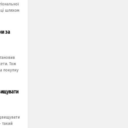
гіональної
аці шляхом
ни за
становив
кети. Тож
а покупку
двищувати
ідвищувати
– такий