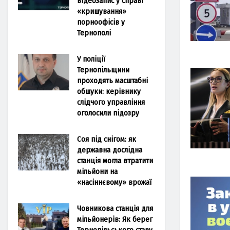
відеозапис у справі
«кришування»
порноофісів у
Тернополі
У поліції
Тернопільщини
проходять масштабні
обшуки: керівнику
слідчого управління
оголосили підозру
Соя під снігом: як
державна дослідна
станція могла втратити
мільйони на
«насіннєвому» врожаї
Човникова станція для
мільйонерів: Як берег
Тернопільського ставу