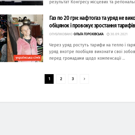
результат Конгресу місцевих та регіональни
Газ по 20 грн: нафтогаз та уряд не ви
обіцянок і провокує зростання тарифі
ОПУБЛІКОВАНО
ОЛЬГА ГОРОХІВСЬКА
30.09.2021
Через уряд ростуть тарифи на тепло і гаря
уряд вкотре пообіцяв виконати свої зобов
перед громадами щодо компенсації ...
1
2
3