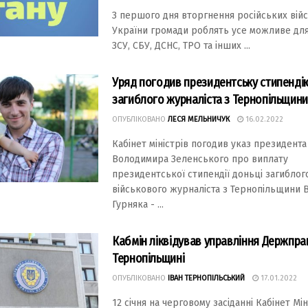
З першого дня вторгнення російських вій
України громади роблять усе можливе дл
ЗСУ, СБУ, ДСНС, ТРО та інших ...
Уряд погодив президентську стипенді
загиблого журналіста з Тернопільщин
ОПУБЛІКОВАНО
ЛЕСЯ МЕЛЬНИЧУК
16.02.2022
Кабінет міністрів погодив указ президента
Володимира Зеленського про виплату
президентської стипендії доньці загиблог
військового журналіста з Тернопільщини 
Гурняка - ...
Кабмін ліквідував управління Держпрац
Тернопільщині
ОПУБЛІКОВАНО
ІВАН ТЕРНОПІЛЬСЬКИЙ
17.01.2022
12 січня на черговому засіданні Кабінет Мін