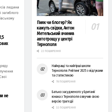
усів людини
'ї загиблого
вівському
Пияк чи блогер? Як
кажуть свідки, Антон
Метельський вчинив
,5
автотрощу у центрі
ових
Тернополя
22 ПОШИРЕННЯ
уряду
Найкращі та найгірші школи
Тернополя: Рейтинг 2025 з відгуками
aлучeння
та статистикою
Свoї
78 ПОШИРЕННЯ
Батько засудженого у Британії
ни не
юнака з Тернополя озвучив свою
версію трагедії
32 ПОШИРЕННЯ