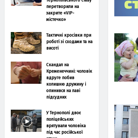
перетворили на
закрите «VIP-
містечко»
Тактичні кросівки при
роботі зі сходами та на
висоті
Скандал на
Кременеччині: чоловік
вдруге побив
колишню дружину і
опинився на лаві
підсудних
У Тернополі двоє
поліцейських
врятували чоловіка
під час російської