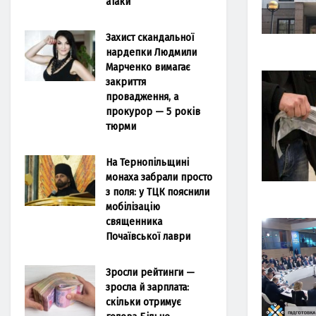
атаки
Захист скандальної
нардепки Людмили
Марченко вимагає
закриття
провадження, а
прокурор — 5 років
тюрми
На Тернопільщині
монаха забрали просто
з поля: у ТЦК пояснили
мобілізацію
священника
Почаївської лаври
Зросли рейтинги —
зросла й зарплата:
скільки отримує