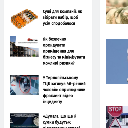
Суші для компанії: як
зібрати набір, щоб
усім сподобалося
Як безпечно
орендувати
приміщення для
бізнесу та мінімізувати
можливі ризики?
У Тернопільському
ТЦК загинув 46-річний
чоловік: оприлюднили
фрагмент відео
інциденту
«Думала, що ще й
сумки будуть»: