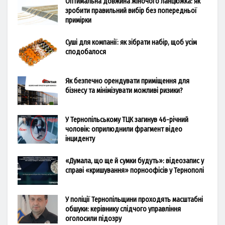
Оптимальна довжина жіночого ланцюжка: як
зробити правильний вибір без попередньої
примірки
Суші для компанії: як зібрати набір, щоб усім
сподобалося
Як безпечно орендувати приміщення для
бізнесу та мінімізувати можливі ризики?
У Тернопільському ТЦК загинув 46-річний
чоловік: оприлюднили фрагмент відео
інциденту
«Думала, що ще й сумки будуть»: відеозапис у
справі «кришування» порноофісів у Тернополі
У поліції Тернопільщини проходять масштабні
обшуки: керівнику слідчого управління
оголосили підозру