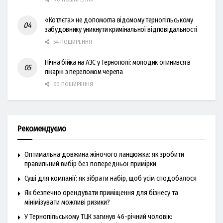
«Котлєта» не допомогла відомому тернопільському
забудовнику уникнути кримінальної відповідальності
54 ПОШИРЕННЯ
Нічна бійка на АЗС у Тернополі: молодик опинився в
лікарні з переломом черепа
60 ПОШИРЕННЯ
Рекомендуємо
Оптимальна довжина жіночого ланцюжка: як зробити
правильний вибір без попередньої примірки
Суші для компанії: як зібрати набір, щоб усім сподобалося
Як безпечно орендувати приміщення для бізнесу та
мінімізувати можливі ризики?
У Тернопільському ТЦК загинув 46-річний чоловік: