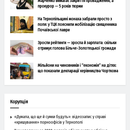
Марченко вимагає закриття провадження, а
прокурор — 5 років тюрми
На Тернопільщині монаха забрали просто з
поля: у ТЦК пояснили мобілізацію священника
Почаївської лаври
Зросли рейтинги — зросла й зарплата: скільки
отримує голова Більче-Золотецької громади
Мільйони на чиновників і “економія” на дітях:
що показали декларації керівництва Чорткова
Корупція
«Думала, що ще й сумки будуть»: відеозапис у справі
«кришування» порноофісів у Тернополі