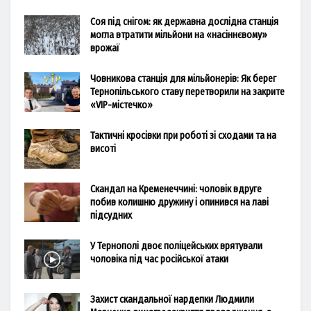
Соя під снігом: як державна дослідна станція
могла втратити мільйони на «насіннєвому»
врожаї
Човникова станція для мільйонерів: Як берег
Тернопільського ставу перетворили на закрите
«VIP-містечко»
Тактичні кросівки при роботі зі сходами та на
висоті
Скандал на Кременеччині: чоловік вдруге
побив колишню дружину і опинився на лаві
підсудних
У Тернополі двоє поліцейських врятували
чоловіка під час російської атаки
Захист скандальної нардепки Людмили