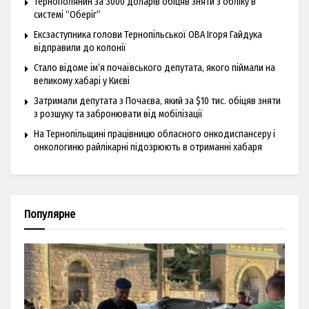
Тернополянин за 3000 доларів обіцяв зняти з обліку в
системі “Оберіг”
Ексзаступника голови Тернопільської ОВА Ігоря Гайдука
відправили до колонії
Стало відоме ім’я почаївського депутата, якого піймали на
великому хабарі у Києві
Затримали депутата з Почаєва, який за $10 тис. обіцяв зняти
з розшуку та забронювати від мобілізації
На Тернопільщині працівницю обласного онкодиспансеру і
онкологиню райлікарні підозрюють в отриманні хабаря
Популярне