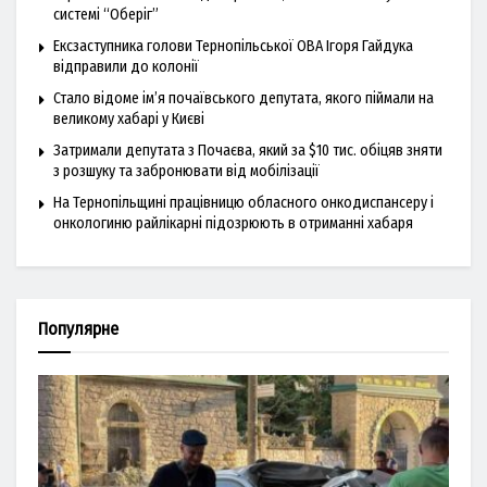
системі “Оберіг”
Ексзаступника голови Тернопільської ОВА Ігоря Гайдука
відправили до колонії
Стало відоме ім’я почаївського депутата, якого піймали на
великому хабарі у Києві
Затримали депутата з Почаєва, який за $10 тис. обіцяв зняти
з розшуку та забронювати від мобілізації
На Тернопільщині працівницю обласного онкодиспансеру і
онкологиню райлікарні підозрюють в отриманні хабаря
Популярне