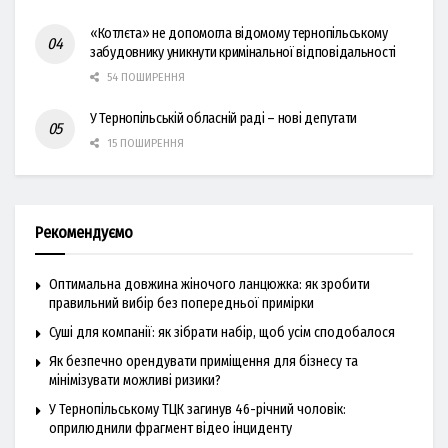
«Котлєта» не допомогла відомому тернопільському
забудовнику уникнути кримінальної відповідальності
54 ПОШИРЕННЯ
У Тернопільській обласній раді – нові депутати
15 ПОШИРЕННЯ
Рекомендуємо
Оптимальна довжина жіночого ланцюжка: як зробити
правильний вибір без попередньої примірки
Суші для компанії: як зібрати набір, щоб усім сподобалося
Як безпечно орендувати приміщення для бізнесу та
мінімізувати можливі ризики?
У Тернопільському ТЦК загинув 46-річний чоловік:
оприлюднили фрагмент відео інциденту