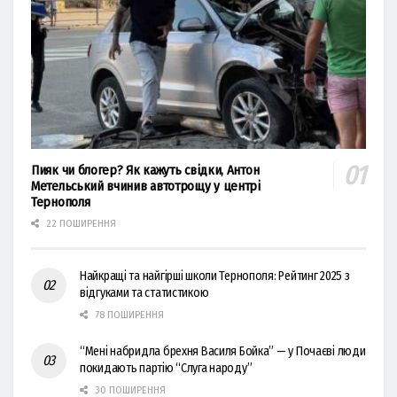
Пияк чи блогер? Як кажуть свідки, Антон
Метельський вчинив автотрощу у центрі
Тернополя
22 ПОШИРЕННЯ
Найкращі та найгірші школи Тернополя: Рейтинг 2025 з
відгуками та статистикою
78 ПОШИРЕННЯ
“Мені набридла брехня Василя Бойка” — у Почаєві люди
покидають партію “Слуга народу”
30 ПОШИРЕННЯ