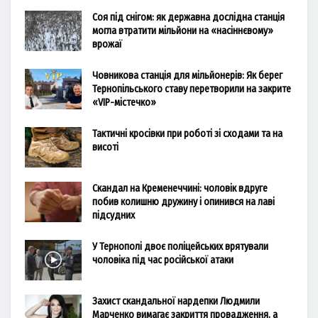
Соя під снігом: як державна дослідна станція
могла втратити мільйони на «насіннєвому»
врожаї
Човникова станція для мільйонерів: Як берег
Тернопільського ставу перетворили на закрите
«VIP-містечко»
Тактичні кросівки при роботі зі сходами та на
висоті
Скандал на Кременеччині: чоловік вдруге
побив колишню дружину і опинився на лаві
підсудних
У Тернополі двоє поліцейських врятували
чоловіка під час російської атаки
Захист скандальної нардепки Людмили
Марченко вимагає закриття провадження, а