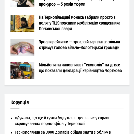
прокурор — 5 років тюрми
На Тернопільщині монаха забрали просто з
поля: у ТЦК пояснили мобілізацію священника
Почаївської лаври
Зросли рейтинги — зросла й зарплата: скільки
отримує голова Більче-Золотецької громади
Мільйони на чиновників і “економія” на дітях:
що показали декларації керівництва Чорткова
Корупція
«Думала, що ще й сумки будуть»: відеозапис у справі
«кришування» порноофісів у Тернополі
Тернополянин за 3000 доларів обіцяв зняти з обліку в