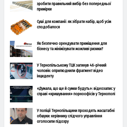
зробити правильний вибір без попередньої
примірки
Суші для компанії: як зібрати набір, щоб усім
сподобалося
Як безпечно орендувати приміщення для
бізнесу та мінімізувати можливі ризики?
У Тернопільському ТЦК загинув 46-річний
чоловік: оприлюднили фрагмент відео
інциденту
«Думала, що ще й сумки будуть»: відеозапис у
справі «кришування» порноофісів у Тернополі
У поліції Тернопільщини проходять масштабні
обшуки: керівнику слідчого управління
оголосили підозру