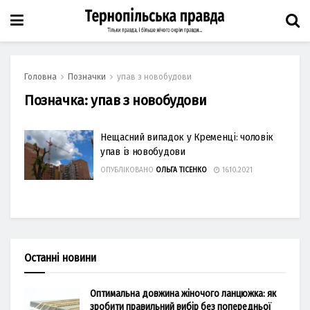
Головна
Позначки
упав з новобудови
Позначка:
упав з новобудови
Нещасний випадок у Кременці: чоловік
упав із новобудови
ОПУБЛІКОВАНО
ОЛЬГА ТІСЕНКО
16.10.2021
Останні новини
Оптимальна довжина жіночого ланцюжка: як
зробити правильний вибір без попередньої