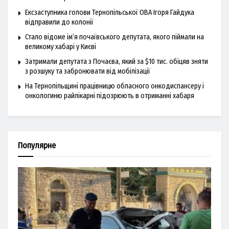
Ексзаступника голови Тернопільської ОВА Ігоря Гайдука
відправили до колонії
Стало відоме ім’я почаївського депутата, якого піймали на
великому хабарі у Києві
Затримали депутата з Почаєва, який за $10 тис. обіцяв зняти
з розшуку та забронювати від мобілізації
На Тернопільщині працівницю обласного онкодиспансеру і
онкологиню райлікарні підозрюють в отриманні хабаря
Популярне