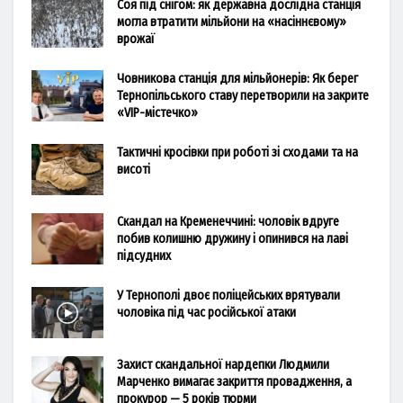
Соя під снігом: як державна дослідна станція
могла втратити мільйони на «насіннєвому»
врожаї
Човникова станція для мільйонерів: Як берег
Тернопільського ставу перетворили на закрите
«VIP-містечко»
Тактичні кросівки при роботі зі сходами та на
висоті
Скандал на Кременеччині: чоловік вдруге
побив колишню дружину і опинився на лаві
підсудних
У Тернополі двоє поліцейських врятували
чоловіка під час російської атаки
Захист скандальної нардепки Людмили
Марченко вимагає закриття провадження, а
прокурор — 5 років тюрми