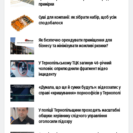
примірки
Суші для компанії: як зібрати набір, щоб усім
сподобалося
Як безпечно орендувати приміщення для
бізнесу та мінімізувати можливі ризики?
У Тернопільському ТЦК загинув 46-річний
чоловік: оприлюднили фрагмент відео
інциденту
«Думала, що ще й сумки будуть»: відеозапис у
справі «кришування» порноофісів у Тернополі
У поліції Тернопільщини проходять масштабні
обшуки: керівнику слідчого управління
оголосили підозру