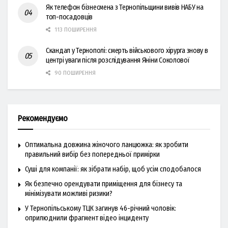
Як телефон бізнесмена з Тернопільщини вивів НАБУ на
топ-посадовців
113 ПОШИРЕННЯ
Скандал у Тернополі: смерть військового хірурга знову в
центрі уваги після розслідування Яніни Соколової
90 ПОШИРЕННЯ
Рекомендуємо
Оптимальна довжина жіночого ланцюжка: як зробити
правильний вибір без попередньої примірки
Суші для компанії: як зібрати набір, щоб усім сподобалося
Як безпечно орендувати приміщення для бізнесу та
мінімізувати можливі ризики?
У Тернопільському ТЦК загинув 46-річний чоловік:
оприлюднили фрагмент відео інциденту