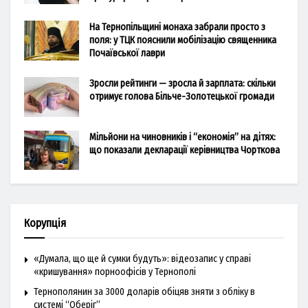
На Тернопільщині монаха забрали просто з
поля: у ТЦК пояснили мобілізацію священника
Почаївської лаври
Зросли рейтинги — зросла й зарплата: скільки
отримує голова Більче-Золотецької громади
Мільйони на чиновників і “економія” на дітях:
що показали декларації керівництва Чорткова
Корупція
«Думала, що ще й сумки будуть»: відеозапис у справі
«кришування» порноофісів у Тернополі
Тернополянин за 3000 доларів обіцяв зняти з обліку в
системі “Оберіг”