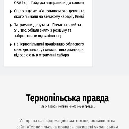
ОВА Ігоря Гайдука відправили до колонії
Стало відоме ім’я почаївського депутата,
якого піймали на великому хабарі у Києві
Затримали депутата з Почаєва, який за
$10 тис. обіцяв зняти з розшуку та
забронювати від мобілізації
На Тернопільщині працівницю обласного
онкодиспансеру і онкологиню райлікарні
підозрюють в отриманні хабаря
Усі права на інформаційні матеріали, розміщені на
сайті «Тернопільська правда», захищені українським