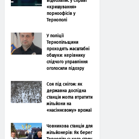
відеозапис у справі
«кришування»
порноофісів у
Тернополі
У поліції
Тернопільщини
проходять масштабні
обшуки: керівнику
слідчого управління
оголосили підозру
Соя під снігом: як
державна дослідна
станція могла втратити
мільйони на
«насіннєвому» врожаї
Човникова станція для
мільйонерів: Як берег
Тернопільського ставу