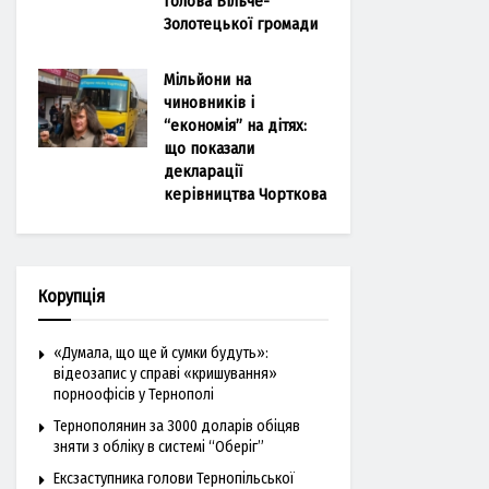
голова Більче-
Золотецької громади
Мільйони на
чиновників і
“економія” на дітях:
що показали
декларації
керівництва Чорткова
Корупція
«Думала, що ще й сумки будуть»:
відеозапис у справі «кришування»
порноофісів у Тернополі
Тернополянин за 3000 доларів обіцяв
зняти з обліку в системі “Оберіг”
Ексзаступника голови Тернопільської