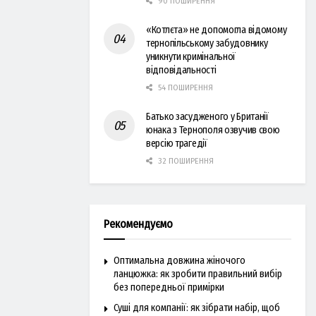
90 ПОШИРЕННЯ
«Котлєта» не допомогла відомому
тернопільському забудовнику
уникнути кримінальної
відповідальності
54 ПОШИРЕННЯ
Батько засудженого у Британії
юнака з Тернополя озвучив свою
версію трагедії
32 ПОШИРЕННЯ
Рекомендуємо
Оптимальна довжина жіночого
ланцюжка: як зробити правильний вибір
без попередньої примірки
Суші для компанії: як зібрати набір, щоб