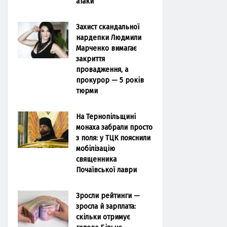
атаки
Захист скандальної
нардепки Людмили
Марченко вимагає
закриття
провадження, а
прокурор — 5 років
тюрми
На Тернопільщині
монаха забрали просто
з поля: у ТЦК пояснили
мобілізацію
священника
Почаївської лаври
Зросли рейтинги —
зросла й зарплата:
скільки отримує