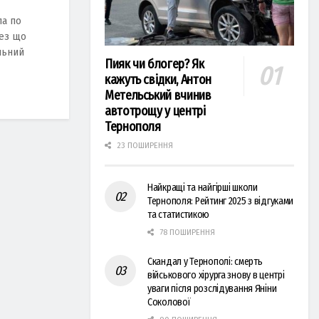
ла по
рез що
льний
Пияк чи блогер? Як
кажуть свідки, Антон
Метельський вчинив
автотрощу у центрі
Тернополя
23 ПОШИРЕННЯ
Найкращі та найгірші школи
Тернополя: Рейтинг 2025 з відгуками
та статистикою
78 ПОШИРЕННЯ
Скандал у Тернополі: смерть
військового хірурга знову в центрі
уваги після розслідування Яніни
Соколової