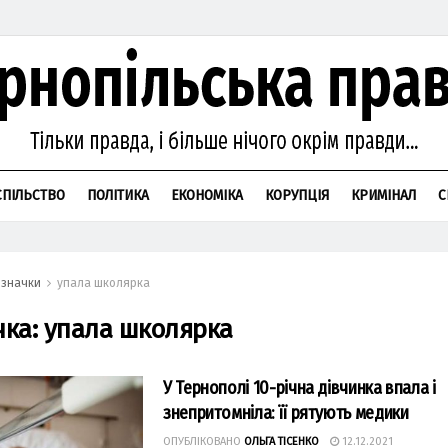
СПІЛЬСТВО
ПОЛІТИКА
ЕКОНОМІКА
КОРУПЦІЯ
КРИМІНАЛ
С
значки
упала школярка
чка:
упала школярка
У Тернополі 10-річна дівчинка впала і
знепритомніла: її рятують медики
ОПУБЛІКОВАНО
ОЛЬГА ТІСЕНКО
12.12.2021