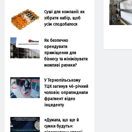
Суші для компанії: як
зібрати набір, щоб
усім сподобалося
Як безпечно
орендувати
приміщення для
бізнесу та мінімізувати
можливі ризики?
У Тернопільському
ТЦК загинув 46-річний
чоловік: оприлюднили
фрагмент відео
інциденту
«Думала, що ще й
сумки будуть»: