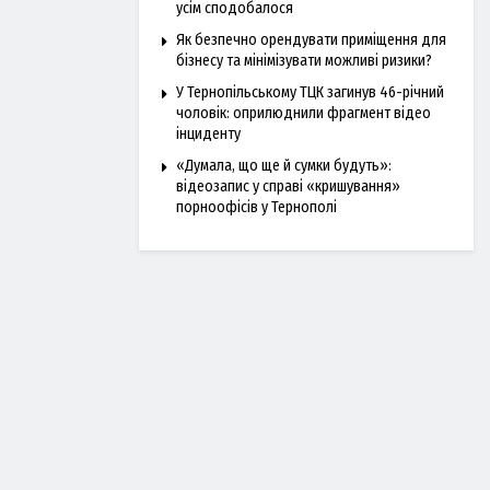
усім сподобалося
Як безпечно орендувати приміщення для
бізнесу та мінімізувати можливі ризики?
У Тернопільському ТЦК загинув 46-річний
чоловік: оприлюднили фрагмент відео
інциденту
«Думала, що ще й сумки будуть»:
відеозапис у справі «кришування»
порноофісів у Тернополі