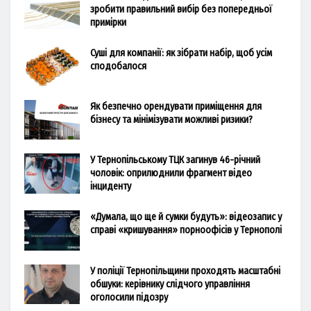
зробити правильний вибір без попередньої
примірки
Суші для компанії: як зібрати набір, щоб усім
сподобалося
Як безпечно орендувати приміщення для
бізнесу та мінімізувати можливі ризики?
У Тернопільському ТЦК загинув 46-річний
чоловік: оприлюднили фрагмент відео
інциденту
«Думала, що ще й сумки будуть»: відеозапис у
справі «кришування» порноофісів у Тернополі
У поліції Тернопільщини проходять масштабні
обшуки: керівнику слідчого управління
оголосили підозру