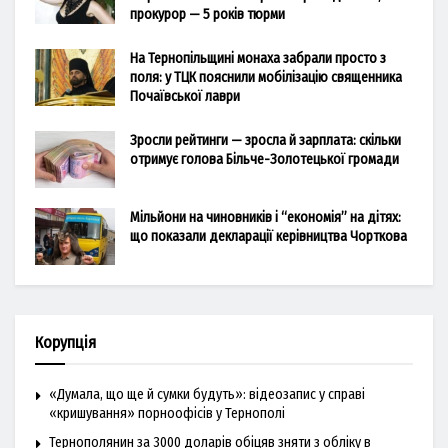
прокурор — 5 років тюрми
На Тернопільщині монаха забрали просто з
поля: у ТЦК пояснили мобілізацію священника
Почаївської лаври
Зросли рейтинги — зросла й зарплата: скільки
отримує голова Більче-Золотецької громади
Мільйони на чиновників і “економія” на дітях:
що показали декларації керівництва Чорткова
Корупція
«Думала, що ще й сумки будуть»: відеозапис у справі
«кришування» порноофісів у Тернополі
Тернополянин за 3000 доларів обіцяв зняти з обліку в