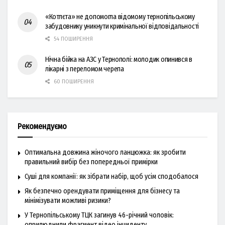
«Котлєта» не допомогла відомому тернопільському
забудовнику уникнути кримінальної відповідальності
54 ПОШИРЕННЯ
Нічна бійка на АЗС у Тернополі: молодик опинився в
лікарні з переломом черепа
60 ПОШИРЕННЯ
Рекомендуємо
Оптимальна довжина жіночого ланцюжка: як зробити
правильний вибір без попередньої примірки
Суші для компанії: як зібрати набір, щоб усім сподобалося
Як безпечно орендувати приміщення для бізнесу та
мінімізувати можливі ризики?
У Тернопільському ТЦК загинув 46-річний чоловік:
оприлюднили фрагмент відео інциденту