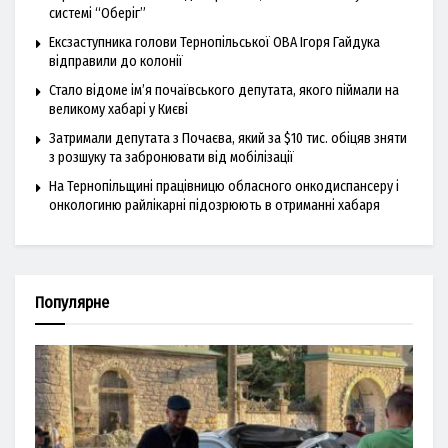
системі “Оберіг”
Ексзаступника голови Тернопільської ОВА Ігоря Гайдука
відправили до колонії
Стало відоме ім’я почаївського депутата, якого піймали на
великому хабарі у Києві
Затримали депутата з Почаєва, який за $10 тис. обіцяв зняти
з розшуку та забронювати від мобілізації
На Тернопільщині працівницю обласного онкодиспансеру і
онкологиню райлікарні підозрюють в отриманні хабаря
Популярне