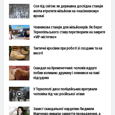
Соя під снігом: як державна дослідна станція
могла втратити мільйони на «насіннєвому»
врожаї
Човникова станція для мільйонерів: Як берег
Тернопільського ставу перетворили на закрите
«VIP-містечко»
Тактичні кросівки при роботі зі сходами та на
висоті
Скандал на Кременеччині: чоловік вдруге
побив колишню дружину і опинився на лаві
підсудних
У Тернополі двоє поліцейських врятували
чоловіка під час російської атаки
Захист скандальної нардепки Людмили
Марченко вимагає закриття провадження, а