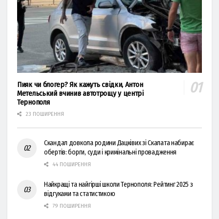
Пияк чи блогер? Як кажуть свідки, Антон
Метельський вчинив автотрощу у центрі
Тернополя
23 ПОШИРЕННЯ
Скандал довкола родини Дацківих зі Скалата набирає
обертів: борги, суди і кримінальні провадження
44 ПОШИРЕННЯ
Найкращі та найгірші школи Тернополя: Рейтинг 2025 з
відгуками та статистикою
79 ПОШИРЕННЯ