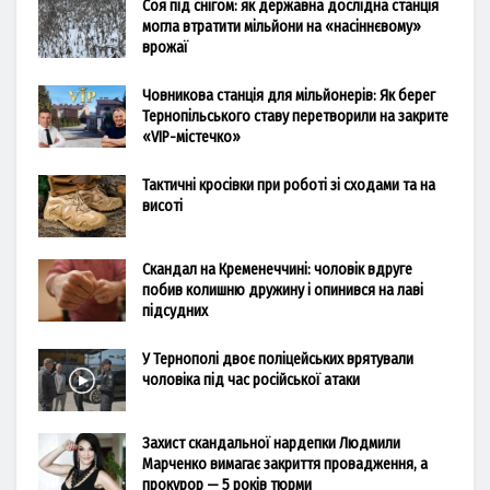
Соя під снігом: як державна дослідна станція
могла втратити мільйони на «насіннєвому»
врожаї
Човникова станція для мільйонерів: Як берег
Тернопільського ставу перетворили на закрите
«VIP-містечко»
Тактичні кросівки при роботі зі сходами та на
висоті
Скандал на Кременеччині: чоловік вдруге
побив колишню дружину і опинився на лаві
підсудних
У Тернополі двоє поліцейських врятували
чоловіка під час російської атаки
Захист скандальної нардепки Людмили
Марченко вимагає закриття провадження, а
прокурор — 5 років тюрми