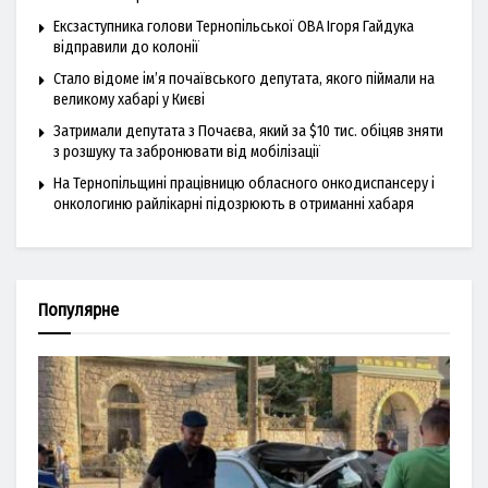
Ексзаступника голови Тернопільської ОВА Ігоря Гайдука
відправили до колонії
Стало відоме ім’я почаївського депутата, якого піймали на
великому хабарі у Києві
Затримали депутата з Почаєва, який за $10 тис. обіцяв зняти
з розшуку та забронювати від мобілізації
На Тернопільщині працівницю обласного онкодиспансеру і
онкологиню райлікарні підозрюють в отриманні хабаря
Популярне