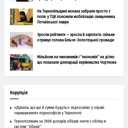
На Тернопільщині монаха забрали просто з
поля: у ТЦК пояснили мобілізацію священника
Почаївської лаври
Зросли рейтинги — зросла й зарплата: скільки
отримує голова Більче-Золотецької громади
Мільйони на чиновників і “економія” на дітях:
що показали декларації керівництва Чорткова
Корупція
«Думала, що ще й сумки будуть»: відеозапис у справі
«кришування» порноофісів у Тернополі
Тернополянин за 3000 доларів обіцяв зняти з обліку в
системі “Оберіг”