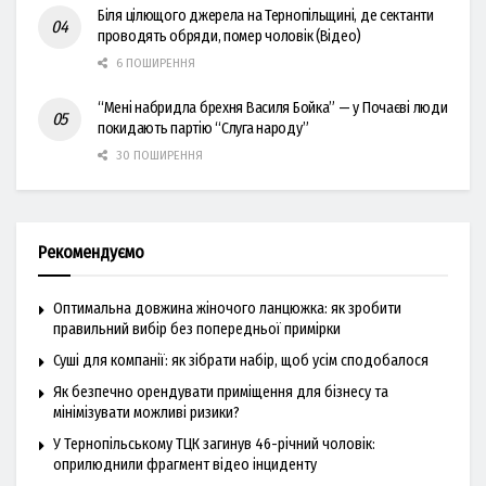
Біля цілющого джерела на Тернопільщині, де сектанти
проводять обряди, помер чоловік (Відео)
6 ПОШИРЕННЯ
“Мені набридла брехня Василя Бойка” — у Почаєві люди
покидають партію “Слуга народу”
30 ПОШИРЕННЯ
Рекомендуємо
Оптимальна довжина жіночого ланцюжка: як зробити
правильний вибір без попередньої примірки
Суші для компанії: як зібрати набір, щоб усім сподобалося
Як безпечно орендувати приміщення для бізнесу та
мінімізувати можливі ризики?
У Тернопільському ТЦК загинув 46-річний чоловік:
оприлюднили фрагмент відео інциденту