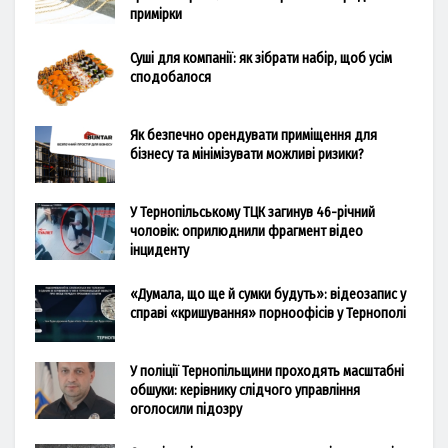
примірки
Суші для компанії: як зібрати набір, щоб усім
сподобалося
Як безпечно орендувати приміщення для
бізнесу та мінімізувати можливі ризики?
У Тернопільському ТЦК загинув 46-річний
чоловік: оприлюднили фрагмент відео
інциденту
«Думала, що ще й сумки будуть»: відеозапис у
справі «кришування» порноофісів у Тернополі
У поліції Тернопільщини проходять масштабні
обшуки: керівнику слідчого управління
оголосили підозру