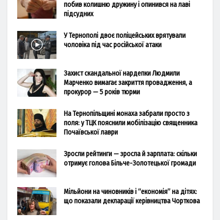
побив колишню дружину і опинився на лаві
підсудних
У Тернополі двоє поліцейських врятували
чоловіка під час російської атаки
Захист скандальної нардепки Людмили
Марченко вимагає закриття провадження, а
прокурор — 5 років тюрми
На Тернопільщині монаха забрали просто з
поля: у ТЦК пояснили мобілізацію священника
Почаївської лаври
Зросли рейтинги — зросла й зарплата: скільки
отримує голова Більче-Золотецької громади
Мільйони на чиновників і “економія” на дітях:
що показали декларації керівництва Чорткова