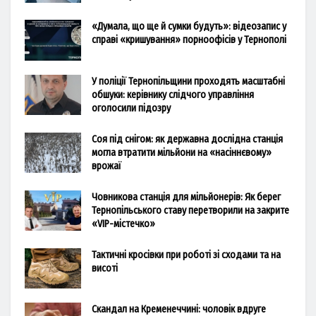
«Думала, що ще й сумки будуть»: відеозапис у
справі «кришування» порноофісів у Тернополі
У поліції Тернопільщини проходять масштабні
обшуки: керівнику слідчого управління
оголосили підозру
Соя під снігом: як державна дослідна станція
могла втратити мільйони на «насіннєвому»
врожаї
Човникова станція для мільйонерів: Як берег
Тернопільського ставу перетворили на закрите
«VIP-містечко»
Тактичні кросівки при роботі зі сходами та на
висоті
Скандал на Кременеччині: чоловік вдруге