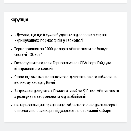
Корупція
«Думала, що ще й сумки будуть»: відеозапис у справі
«кришування» порноофісів у Тернополі
Тернополянин за 3000 доларів обіцяв зняти з обліку в
системі “Оберіг”
Ексзаступника голови Тернопільської ОВА Ігоря Гайдука
відправили до колонії
Стало відоме ім’я почаївського депутата, якого піймали на
великому хабарі у Києві
Затримали депутата з Почаєва, який за $10 тис. обіцяв зняти
з розшуку та забронювати від мобілізації
На Тернопільщині працівницю обласного онкодиспансеру і
онкологиню райлікарні підозрюють в отриманні хабаря