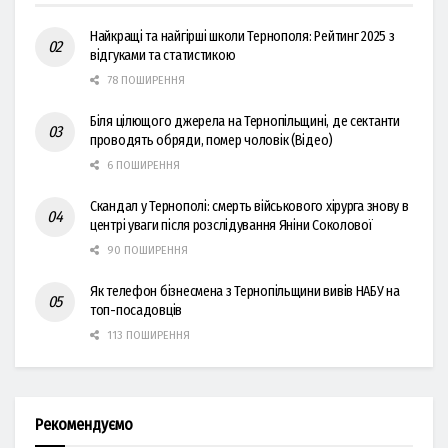
Найкращі та найгірші школи Тернополя: Рейтинг 2025 з
відгуками та статистикою
78 ПОШИРЕННЯ
Біля цілющого джерела на Тернопільщині, де сектанти
проводять обряди, помер чоловік (Відео)
6 ПОШИРЕННЯ
Скандал у Тернополі: смерть військового хірурга знову в
центрі уваги після розслідування Яніни Соколової
90 ПОШИРЕННЯ
Як телефон бізнесмена з Тернопільщини вивів НАБУ на
топ-посадовців
113 ПОШИРЕННЯ
Рекомендуємо