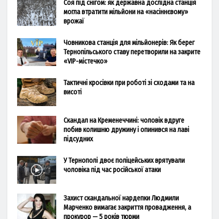
Соя під снігом: як державна дослідна станція
могла втратити мільйони на «насіннєвому»
врожаї
Човникова станція для мільйонерів: Як берег
Тернопільського ставу перетворили на закрите
«VIP-містечко»
Тактичні кросівки при роботі зі сходами та на
висоті
Скандал на Кременеччині: чоловік вдруге
побив колишню дружину і опинився на лаві
підсудних
У Тернополі двоє поліцейських врятували
чоловіка під час російської атаки
Захист скандальної нардепки Людмили
Марченко вимагає закриття провадження, а
прокурор — 5 років тюрми