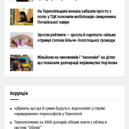
На Тернопільщині монаха забрали просто з
поля: у ТЦК пояснили мобілізацію священника
Почаївської лаври
Зросли рейтинги — зросла й зарплата: скільки
отримує голова Більче-Золотецької громади
Мільйони на чиновників і “економія” на дітях:
що показали декларації керівництва Чорткова
Корупція
«Думала, що ще й сумки будуть»: відеозапис у справі
«кришування» порноофісів у Тернополі
Тернополянин за 3000 доларів обіцяв зняти з обліку в
системі “Оберіг”