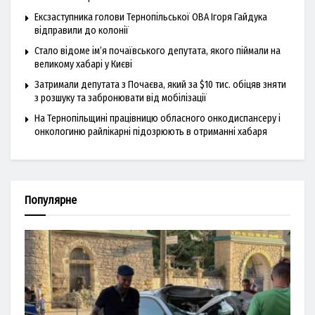
Ексзаступника голови Тернопільської ОВА Ігоря Гайдука
відправили до колонії
Стало відоме ім’я почаївського депутата, якого піймали на
великому хабарі у Києві
Затримали депутата з Почаєва, який за $10 тис. обіцяв зняти
з розшуку та забронювати від мобілізації
На Тернопільщині працівницю обласного онкодиспансеру і
онкологиню райлікарні підозрюють в отриманні хабаря
Популярне