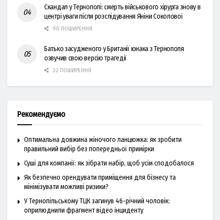
Скандал у Тернополі: смерть військового хірурга знову в
центрі уваги після розслідування Яніни Соколової
90 ПОШИРЕННЯ
Батько засудженого у Британії юнака з Тернополя
озвучив свою версію трагедії
32 ПОШИРЕННЯ
Рекомендуємо
Оптимальна довжина жіночого ланцюжка: як зробити
правильний вибір без попередньої примірки
Суші для компанії: як зібрати набір, щоб усім сподобалося
Як безпечно орендувати приміщення для бізнесу та
мінімізувати можливі ризики?
У Тернопільському ТЦК загинув 46-річний чоловік:
оприлюднили фрагмент відео інциденту