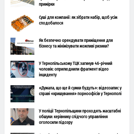
примірки
Суші для компанії: як зібрати набір, щоб усім
сподобалося
Як безпечно орендувати приміщення для
бізнесу та мінімізувати можливі ризики?
У Тернопільському ТЦК загинув 46-річний
чоловік: оприлюднили фрагмент відео
інциденту
«Думала, що ще й сумки будуть»: відеозапис у
справі «кришування» порноофісів у Тернополі
У поліції Тернопільщини проходять масштабні
обшуки: керівнику слідчого управління
оголосили підозру