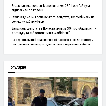
Ексзаступника голови Тернопільської ОВА Ігоря Гайдука
відправили до колонії
Стало відоме ім’я почаївського депутата, якого піймали на
великому хабарі у Києві
Затримали депутата з Почаєва, який за $10 тис. обіцяв зняти
з розшуку та забронювати від мобілізації
На Тернопільщині працівницю обласного онкодиспансеру і
онкологиню райлікарні підозрюють в отриманні хабаря
Популярне