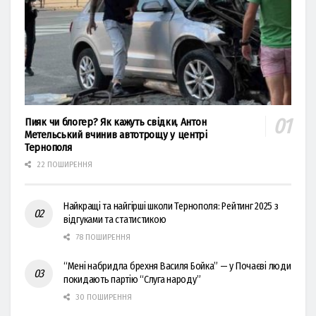
Пияк чи блогер? Як кажуть свідки, Антон
Метельський вчинив автотрощу у центрі
Тернополя
22 ПОШИРЕННЯ
Найкращі та найгірші школи Тернополя: Рейтинг 2025 з
відгуками та статистикою
78 ПОШИРЕННЯ
“Мені набридла брехня Василя Бойка” — у Почаєві люди
покидають партію “Слуга народу”
30 ПОШИРЕННЯ