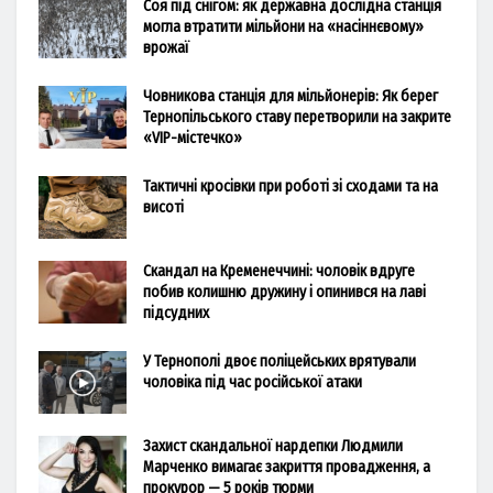
Соя під снігом: як державна дослідна станція
могла втратити мільйони на «насіннєвому»
врожаї
Човникова станція для мільйонерів: Як берег
Тернопільського ставу перетворили на закрите
«VIP-містечко»
Тактичні кросівки при роботі зі сходами та на
висоті
Скандал на Кременеччині: чоловік вдруге
побив колишню дружину і опинився на лаві
підсудних
У Тернополі двоє поліцейських врятували
чоловіка під час російської атаки
Захист скандальної нардепки Людмили
Марченко вимагає закриття провадження, а
прокурор — 5 років тюрми