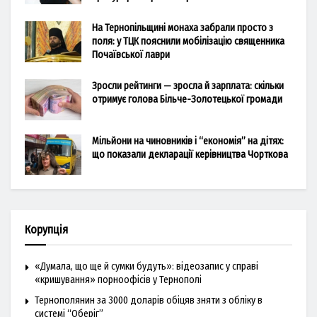
На Тернопільщині монаха забрали просто з
поля: у ТЦК пояснили мобілізацію священника
Почаївської лаври
Зросли рейтинги — зросла й зарплата: скільки
отримує голова Більче-Золотецької громади
Мільйони на чиновників і “економія” на дітях:
що показали декларації керівництва Чорткова
Корупція
«Думала, що ще й сумки будуть»: відеозапис у справі
«кришування» порноофісів у Тернополі
Тернополянин за 3000 доларів обіцяв зняти з обліку в
системі “Оберіг”