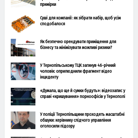
примірки
Суші для компанії: як зібрати набір, щоб усім
сподобалося
Як безпечно орендувати приміщення для
бізнесу та мінімізувати можливі ризики?
У Тернопільському ТЦК загинув 46-річний
чоловік: оприлюднили фрагмент відео
інциденту
«Думала, що ще й сумки будуть»: відеозапис у
справі «кришування» порноофісів у Тернополі
У поліції Тернопільщини проходять масштабні
обшуки: керівнику слідчого управління
оголосили підозру