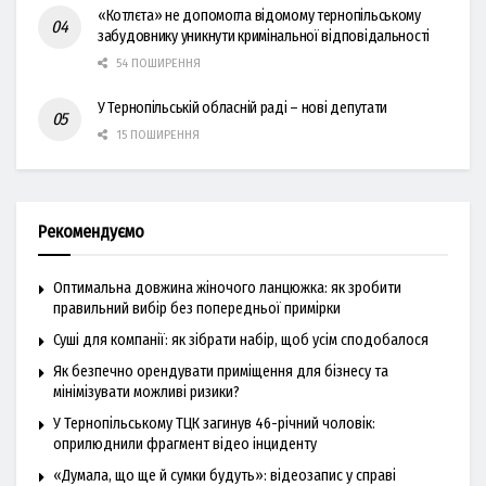
«Котлєта» не допомогла відомому тернопільському
забудовнику уникнути кримінальної відповідальності
54 ПОШИРЕННЯ
У Тернопільській обласній раді – нові депутати
15 ПОШИРЕННЯ
Рекомендуємо
Оптимальна довжина жіночого ланцюжка: як зробити
правильний вибір без попередньої примірки
Суші для компанії: як зібрати набір, щоб усім сподобалося
Як безпечно орендувати приміщення для бізнесу та
мінімізувати можливі ризики?
У Тернопільському ТЦК загинув 46-річний чоловік:
оприлюднили фрагмент відео інциденту
«Думала, що ще й сумки будуть»: відеозапис у справі