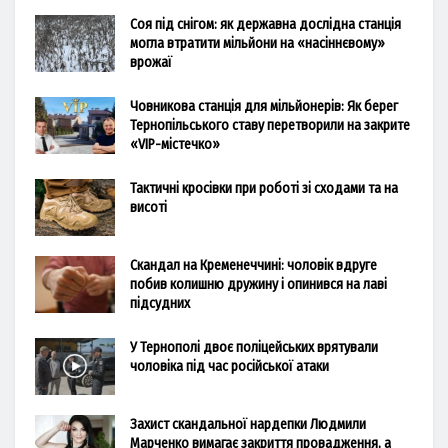
Соя під снігом: як державна дослідна станція
могла втратити мільйони на «насіннєвому»
врожаї
Човникова станція для мільйонерів: Як берег
Тернопільського ставу перетворили на закрите
«VIP-містечко»
Тактичні кросівки при роботі зі сходами та на
висоті
Скандал на Кременеччині: чоловік вдруге
побив колишню дружину і опинився на лаві
підсудних
У Тернополі двоє поліцейських врятували
чоловіка під час російської атаки
Захист скандальної нардепки Людмили
Марченко вимагає закриття провадження, а