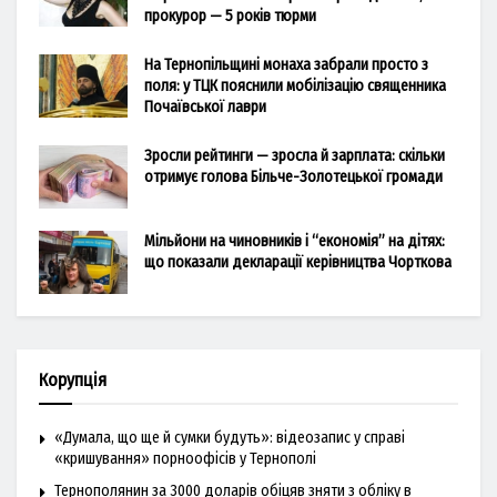
прокурор — 5 років тюрми
На Тернопільщині монаха забрали просто з
поля: у ТЦК пояснили мобілізацію священника
Почаївської лаври
Зросли рейтинги — зросла й зарплата: скільки
отримує голова Більче-Золотецької громади
Мільйони на чиновників і “економія” на дітях:
що показали декларації керівництва Чорткова
Корупція
«Думала, що ще й сумки будуть»: відеозапис у справі
«кришування» порноофісів у Тернополі
Тернополянин за 3000 доларів обіцяв зняти з обліку в