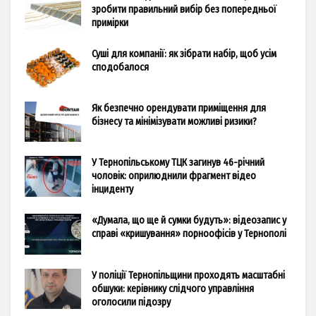
зробити правильний вибір без попередньої
примірки
Суші для компанії: як зібрати набір, щоб усім
сподобалося
Як безпечно орендувати приміщення для
бізнесу та мінімізувати можливі ризики?
У Тернопільському ТЦК загинув 46-річний
чоловік: оприлюднили фрагмент відео
інциденту
«Думала, що ще й сумки будуть»: відеозапис у
справі «кришування» порноофісів у Тернополі
У поліції Тернопільщини проходять масштабні
обшуки: керівнику слідчого управління
оголосили підозру