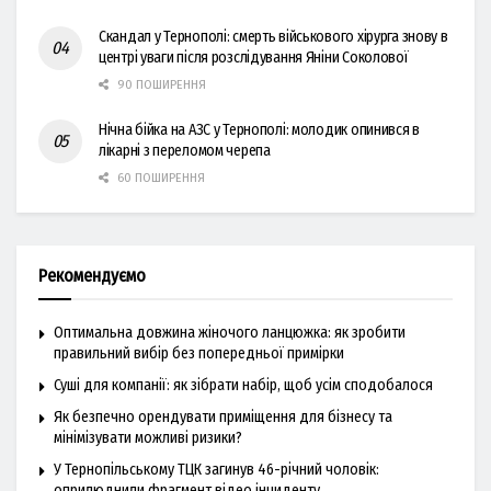
Скандал у Тернополі: смерть військового хірурга знову в
центрі уваги після розслідування Яніни Соколової
90 ПОШИРЕННЯ
Нічна бійка на АЗС у Тернополі: молодик опинився в
лікарні з переломом черепа
60 ПОШИРЕННЯ
Рекомендуємо
Оптимальна довжина жіночого ланцюжка: як зробити
правильний вибір без попередньої примірки
Суші для компанії: як зібрати набір, щоб усім сподобалося
Як безпечно орендувати приміщення для бізнесу та
мінімізувати можливі ризики?
У Тернопільському ТЦК загинув 46-річний чоловік:
оприлюднили фрагмент відео інциденту