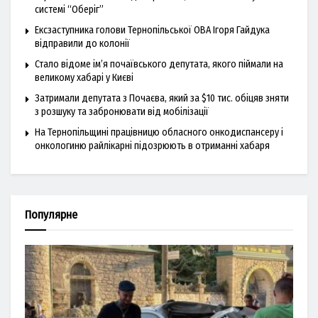
системі “Оберіг”
Ексзаступника голови Тернопільської ОВА Ігоря Гайдука
відправили до колонії
Стало відоме ім’я почаївського депутата, якого піймали на
великому хабарі у Києві
Затримали депутата з Почаєва, який за $10 тис. обіцяв зняти
з розшуку та забронювати від мобілізації
На Тернопільщині працівницю обласного онкодиспансеру і
онкологиню райлікарні підозрюють в отриманні хабаря
Популярне