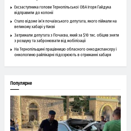
Ексзаступника голови Тернопільської ОВА Ігоря Гайдука
відправили до колонії
Стало відоме ім’я почаївського депутата, якого піймали на
великому хабарі у Києві
Затримали депутата з Почаєва, який за $10 тис. обіцяв зняти
з розшуку та забронювати від мобілізації
На Тернопільщині працівницю обласного онкодиспансеру і
онкологиню райлікарні підозрюють в отриманні хабаря
Популярне