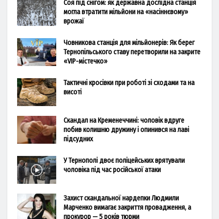
Соя під снігом: як державна дослідна станція
могла втратити мільйони на «насіннєвому»
врожаї
Човникова станція для мільйонерів: Як берег
Тернопільського ставу перетворили на закрите
«VIP-містечко»
Тактичні кросівки при роботі зі сходами та на
висоті
Скандал на Кременеччині: чоловік вдруге
побив колишню дружину і опинився на лаві
підсудних
У Тернополі двоє поліцейських врятували
чоловіка під час російської атаки
Захист скандальної нардепки Людмили
Марченко вимагає закриття провадження, а
прокурор — 5 років тюрми