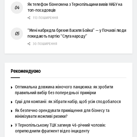
Як телефон бізнесмена з Тернопільщини вивів НАБУ на
топ-посадовців
113 ПОШИРЕННЯ
“Мені набридла брехня Василя Бойка” — у Почаєві люди
покидають партію “Слуга народу”
30 ПОШИРЕННЯ
Рекомендуємо
Оптимальна довжина жіночого ланцюжка: як зробити
правильний вибір без попередньої примірки
Суші для компанії: як зібрати набір, щоб усім сподобалося
Як безпечно орендувати приміщення для бізнесу та
мінімізувати можливі ризики?
У Тернопільському ТЦК загинув 46-річний чоловік:
оприлюднили фрагмент відео інциденту