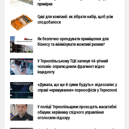
примірки
Суші для компанії: як зібрати набір, щоб усім
сподобалося
Як безпечно орендувати приміщення для
бізнесу та мінімізувати можливі ризики?
У Тернопільському ТЦК загинув 46-річний
чоловік: оприлюднили фрагмент відео
інциденту
«Думала, що ще й сумки будуть»: відеозапис у
справі «кришування» порноофісів у Тернополі
У поліції Тернопільщини проходять масштабні
обшуки: керівнику слідчого управління
оголосили підозру