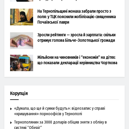
На Тернопільщині монаха забрали просто з
поля: у ТЦК пояснили мобілізацію священника
Почаївської лаври
Зросли рейтинги — зросла й зарплата: скільки
отримує голова Більче-Золотецької громади
Мільйони на чиновників і “економія” на дітях:
що показали декларації керівництва Чорткова
Корупція
«Думала, що ще й сумки будуть»: відеозапис у справі
«кришування» порноофісів у Тернополі
Тернополянин за 3000 доларів обіцяв зняти з обліку в
системі “Оберіг”