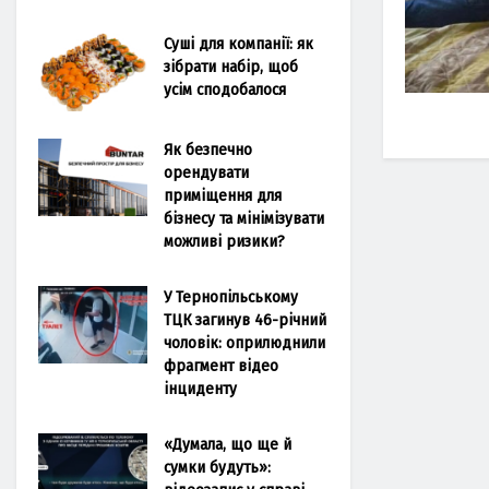
Суші для компанії: як
зібрати набір, щоб
усім сподобалося
Як безпечно
орендувати
приміщення для
бізнесу та мінімізувати
можливі ризики?
У Тернопільському
ТЦК загинув 46-річний
чоловік: оприлюднили
фрагмент відео
інциденту
«Думала, що ще й
сумки будуть»: