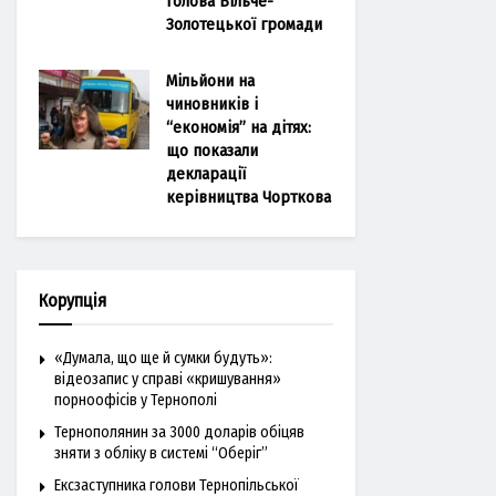
голова Більче-
Золотецької громади
Мільйони на
чиновників і
“економія” на дітях:
що показали
декларації
керівництва Чорткова
Корупція
«Думала, що ще й сумки будуть»:
відеозапис у справі «кришування»
порноофісів у Тернополі
Тернополянин за 3000 доларів обіцяв
зняти з обліку в системі “Оберіг”
Ексзаступника голови Тернопільської