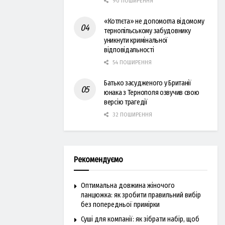
90 ПОШИРЕННЯ
«Котлєта» не допомогла відомому
тернопільському забудовнику
уникнути кримінальної
відповідальності
54 ПОШИРЕННЯ
Батько засудженого у Британії
юнака з Тернополя озвучив свою
версію трагедії
32 ПОШИРЕННЯ
Рекомендуємо
Оптимальна довжина жіночого
ланцюжка: як зробити правильний вибір
без попередньої примірки
Суші для компанії: як зібрати набір, щоб