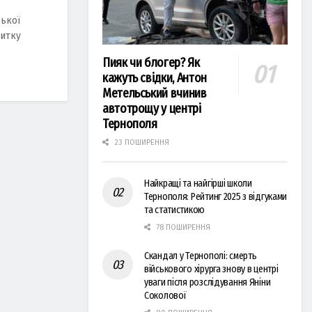
ської
житку
Пияк чи блогер? Як
кажуть свідки, Антон
Метельський вчинив
автотрощу у центрі
Тернополя
23 ПОШИРЕННЯ
Найкращі та найгірші школи
Тернополя: Рейтинг 2025 з відгуками
та статистикою
78 ПОШИРЕННЯ
Скандал у Тернополі: смерть
військового хірурга знову в центрі
уваги після розслідування Яніни
Соколової