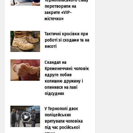
перетворили на
закрите «VIP-
містечко»
Тактичні кросівки при
роботі зі сходами та на
висоті
Скандал на
Кременеччині: чоловік
вдруге побив
колишню дружину і
опинився на лаві
підсудних
У Тернополі двоє
поліцейських
врятували чоловіка
під час російської