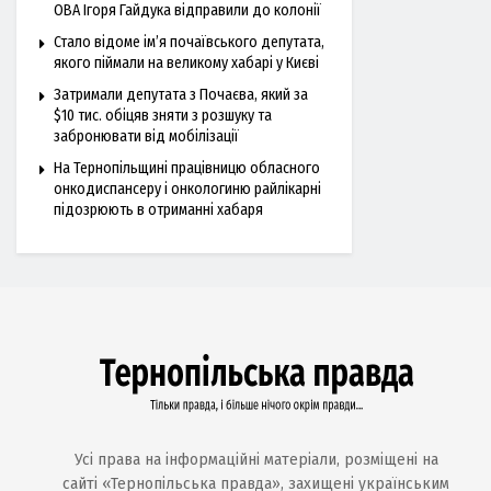
ОВА Ігоря Гайдука відправили до колонії
Стало відоме ім’я почаївського депутата,
якого піймали на великому хабарі у Києві
Затримали депутата з Почаєва, який за
$10 тис. обіцяв зняти з розшуку та
забронювати від мобілізації
На Тернопільщині працівницю обласного
онкодиспансеру і онкологиню райлікарні
підозрюють в отриманні хабаря
Усі права на інформаційні матеріали, розміщені на
сайті «Тернопільська правда», захищені українським