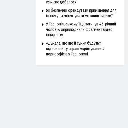
усім сподобалося
Як безпечно орендувати приміщення для
бізнесу та мінімізувати можливі ризики?
У Тернопільському ТЦК загинув 46-річний
чоловік: оприлюднили фрагмент відео
інциденту
«Думала, що ще й сумки будуть»:
відеозапис у справі «кришування»
порноофісів у Тернополі