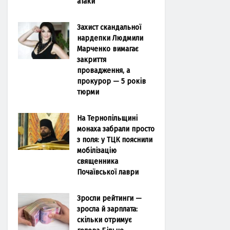
атаки
Захист скандальної
нардепки Людмили
Марченко вимагає
закриття
провадження, а
прокурор — 5 років
тюрми
На Тернопільщині
монаха забрали просто
з поля: у ТЦК пояснили
мобілізацію
священника
Почаївської лаври
Зросли рейтинги —
зросла й зарплата:
скільки отримує