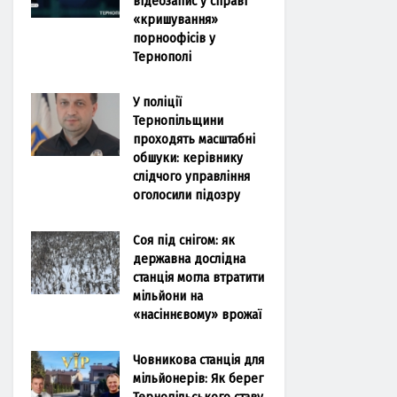
відеозапис у справі
«кришування»
порноофісів у
Тернополі
У поліції
Тернопільщини
проходять масштабні
обшуки: керівнику
слідчого управління
оголосили підозру
Соя під снігом: як
державна дослідна
станція могла втратити
мільйони на
«насіннєвому» врожаї
Човникова станція для
мільйонерів: Як берег
Тернопільського ставу