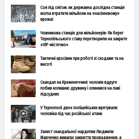
Соя під снігом: як державна дослідна станція
могла втратити мільйони на «насіннєвому»
врожаї
Човникова станція для мільйонерів: Як берег
Тернопільського ставу перетворили на закрите
«VIP-містечко»
Тактичні кросівки при роботі зі сходами та на
висоті
Скандал на Кременеччині: чоловік вдруге
побив колишню дружину і опинився на лаві
підсудних
У Тернополі двоє поліцейських врятували
чоловіка під час російської атаки
Захист скандальної нардепки Людмили
Марченко вимагає закриття провадження, а