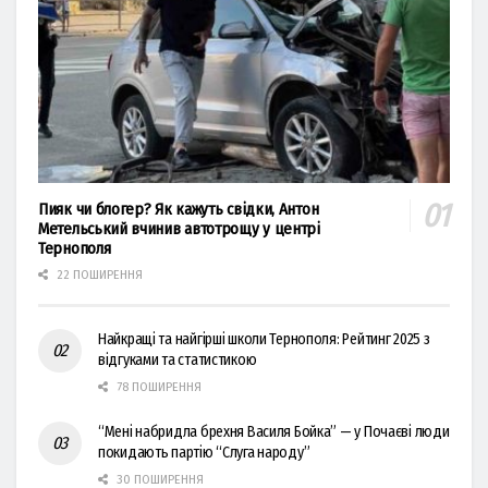
Пияк чи блогер? Як кажуть свідки, Антон
Метельський вчинив автотрощу у центрі
Тернополя
22 ПОШИРЕННЯ
Найкращі та найгірші школи Тернополя: Рейтинг 2025 з
відгуками та статистикою
78 ПОШИРЕННЯ
“Мені набридла брехня Василя Бойка” — у Почаєві люди
покидають партію “Слуга народу”
30 ПОШИРЕННЯ