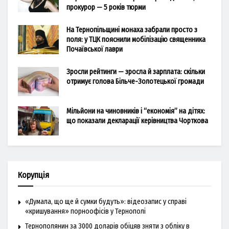
прокурор — 5 років тюрми
На Тернопільщині монаха забрали просто з
поля: у ТЦК пояснили мобілізацію священника
Почаївської лаври
Зросли рейтинги — зросла й зарплата: скільки
отримує голова Більче-Золотецької громади
Мільйони на чиновників і “економія” на дітях:
що показали декларації керівництва Чорткова
Корупція
«Думала, що ще й сумки будуть»: відеозапис у справі
«кришування» порноофісів у Тернополі
Тернополянин за 3000 доларів обіцяв зняти з обліку в