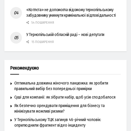
«Котлєта» не допомогла відомому тернопільському
забудовнику уникнути кримінальної відповідальності
54 ПОШИРЕННЯ
У Тернопільській обласній раді – нові депутати
15 ПОШИРЕННЯ
Рекомендуємо
Оптимальна довжина жіночого ланцюжка: як зробити
правильний вибір без попередньої примірки
Суші для компанії: як зібрати набір, щоб усім сподобалося
Як безпечно орендувати приміщення для бізнесу та
мінімізувати можливі ризики?
У Тернопільському ТЦК загинув 46-річний чоловік:
оприлюднили фрагмент відео інциденту