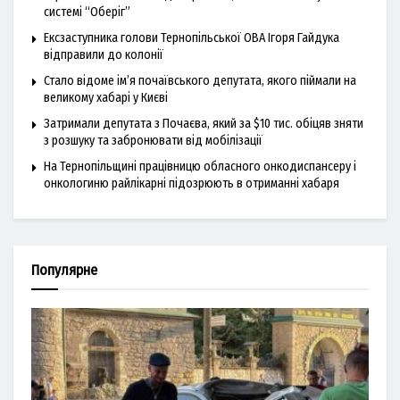
системі “Оберіг”
Ексзаступника голови Тернопільської ОВА Ігоря Гайдука
відправили до колонії
Стало відоме ім’я почаївського депутата, якого піймали на
великому хабарі у Києві
Затримали депутата з Почаєва, який за $10 тис. обіцяв зняти
з розшуку та забронювати від мобілізації
На Тернопільщині працівницю обласного онкодиспансеру і
онкологиню райлікарні підозрюють в отриманні хабаря
Популярне