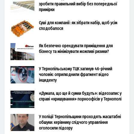
зробити правильний вибір без попередньої
примірки
Суші для компанії: як зібрати набір, щоб усім
сподобалося
Як безпечно орендувати приміщення для
бізнесу та мінімізувати можливі ризики?
У Тернопільському ТЦК загинув 46-річний
чоловік: оприлюднили фрагмент відео
інциденту
«Думала, що ще й сумки будуть»: відеозапис у
справі «кришування» порноофісів у Тернополі
У поліції Тернопільщини проходять масштабні
обшуки: керівнику слідчого управління
оголосили підозру