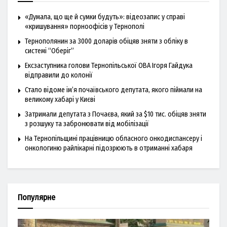
«Думала, що ще й сумки будуть»: відеозапис у справі
«кришування» порноофісів у Тернополі
Тернополянин за 3000 доларів обіцяв зняти з обліку в
системі “Оберіг”
Ексзаступника голови Тернопільської ОВА Ігоря Гайдука
відправили до колонії
Стало відоме ім’я почаївського депутата, якого піймали на
великому хабарі у Києві
Затримали депутата з Почаєва, який за $10 тис. обіцяв зняти
з розшуку та забронювати від мобілізації
На Тернопільщині працівницю обласного онкодиспансеру і
онкологиню райлікарні підозрюють в отриманні хабаря
Популярне