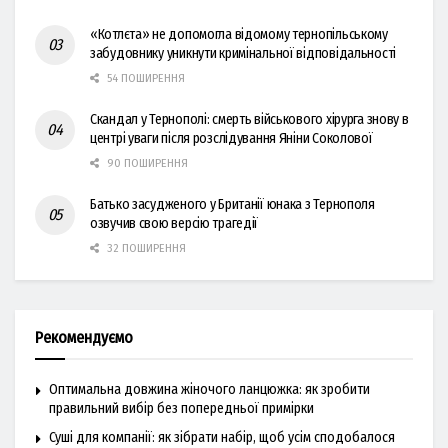
«Котлєта» не допомогла відомому тернопільському
забудовнику уникнути кримінальної відповідальності
54 ПОШИРЕННЯ
Скандал у Тернополі: смерть військового хірурга знову в
центрі уваги після розслідування Яніни Соколової
90 ПОШИРЕННЯ
Батько засудженого у Британії юнака з Тернополя
озвучив свою версію трагедії
32 ПОШИРЕННЯ
Рекомендуємо
Оптимальна довжина жіночого ланцюжка: як зробити
правильний вибір без попередньої примірки
Суші для компанії: як зібрати набір, щоб усім сподобалося