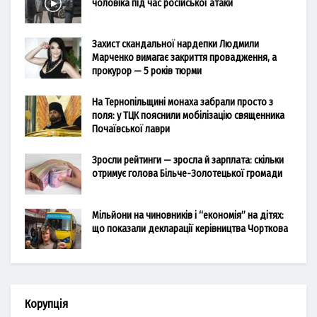
чоловіка під час російської атаки
Захист скандальної нардепки Людмили
Марченко вимагає закриття провадження, а
прокурор — 5 років тюрми
На Тернопільщині монаха забрали просто з
поля: у ТЦК пояснили мобілізацію священника
Почаївської лаври
Зросли рейтинги — зросла й зарплата: скільки
отримує голова Більче-Золотецької громади
Мільйони на чиновників і “економія” на дітях:
що показали декларації керівництва Чорткова
Корупція