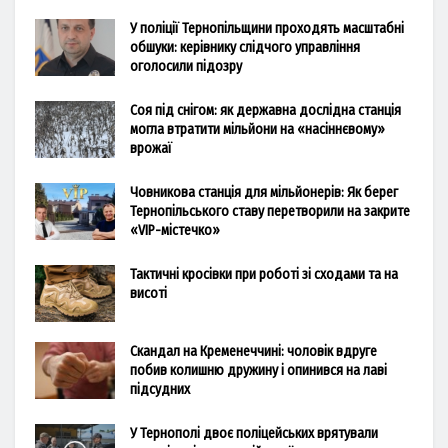
У поліції Тернопільщини проходять масштабні
обшуки: керівнику слідчого управління
оголосили підозру
Соя під снігом: як державна дослідна станція
могла втратити мільйони на «насіннєвому»
врожаї
Човникова станція для мільйонерів: Як берег
Тернопільського ставу перетворили на закрите
«VIP-містечко»
Тактичні кросівки при роботі зі сходами та на
висоті
Скандал на Кременеччині: чоловік вдруге
побив колишню дружину і опинився на лаві
підсудних
У Тернополі двоє поліцейських врятували