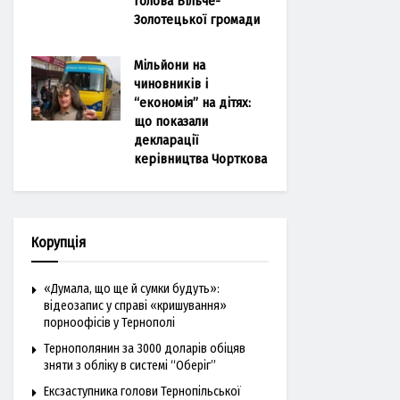
голова Більче-
Золотецької громади
Мільйони на
чиновників і
“економія” на дітях:
що показали
декларації
керівництва Чорткова
Корупція
«Думала, що ще й сумки будуть»:
відеозапис у справі «кришування»
порноофісів у Тернополі
Тернополянин за 3000 доларів обіцяв
зняти з обліку в системі “Оберіг”
Ексзаступника голови Тернопільської