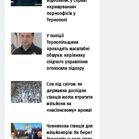
відеозапис у справі
«кришування»
порноофісів у
Тернополі
У поліції
Тернопільщини
проходять масштабні
обшуки: керівнику
слідчого управління
оголосили підозру
Соя під снігом: як
державна дослідна
станція могла втратити
мільйони на
«насіннєвому» врожаї
Човникова станція для
мільйонерів: Як берег
Тернопільського ставу