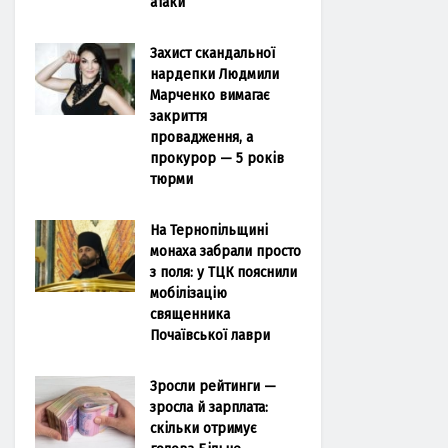
атаки
Захист скандальної
нардепки Людмили
Марченко вимагає
закриття
провадження, а
прокурор — 5 років
тюрми
На Тернопільщині
монаха забрали просто
з поля: у ТЦК пояснили
мобілізацію
священника
Почаївської лаври
Зросли рейтинги —
зросла й зарплата:
скільки отримує