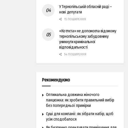
У Тернопільській обласній раді –
нові депутати
15 ПОШИРЕННЯ
«Котлєта» не допомогла відомому
тернопільському забудовнику
уникнути кримінальної
відповідальності
54 ПОШИРЕННЯ
Рекомендуємо
Оптимальна довжина жіночого
ланцюжка: як зробити правильний вибір
без попередньої примірки
Суші для компанії: як зібрати набір, щоб
усім сподобалося
Як безпечно орендувати приміщення для