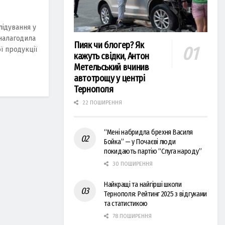
ідування у
 налагодила
Пияк чи блогер? Як
ї продукції
кажуть свідки, Антон
Метельський вчинив
автотрощу у центрі
Тернополя
22 ПОШИРЕННЯ
“Мені набридла брехня Василя
Бойка” — у Почаєві люди
покидають партію “Слуга народу”
30 ПОШИРЕННЯ
Найкращі та найгірші школи
Тернополя: Рейтинг 2025 з відгуками
та статистикою
78 ПОШИРЕННЯ