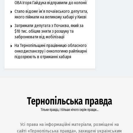
ОВА Ігоря Гайдука відправили до колонії
Стало відоме ім’я почаївського депутата,
якого піймали на великому хабарі у Києві
Затримали депутата з Почаєва, який за
$10 тис. обіцяв зняти з розшуку та
забронювати від мобілізації
На Тернопільщині працівницю обласного
онкодиспансеру і онкологиню райлікарні
підозрюють в отриманні хабаря
Усі права на інформаційні матеріали, розміщені на
сайті «Тернопільська правда», захищені українським