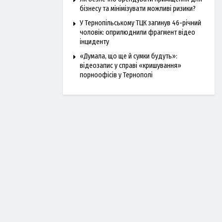
бізнесу та мінімізувати можливі ризики?
У Тернопільському ТЦК загинув 46-річний
чоловік: оприлюднили фрагмент відео
інциденту
«Думала, що ще й сумки будуть»:
відеозапис у справі «кришування»
порноофісів у Тернополі