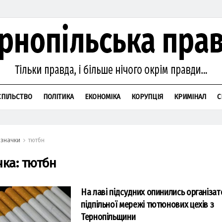
СПІЛЬСТВО
ПОЛІТИКА
ЕКОНОМІКА
КОРУПЦІЯ
КРИМІНАЛ
С
значки
тютбн
чка:
тютбн
На лаві підсудних опинились організа
підпільної мережі тютюнових цехів з
Тернопільщини