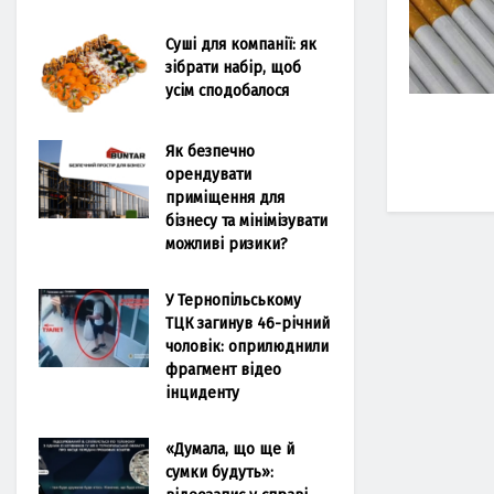
Суші для компанії: як
зібрати набір, щоб
усім сподобалося
Як безпечно
орендувати
приміщення для
бізнесу та мінімізувати
можливі ризики?
У Тернопільському
ТЦК загинув 46-річний
чоловік: оприлюднили
фрагмент відео
інциденту
«Думала, що ще й
сумки будуть»: