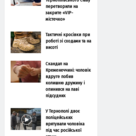
перетворили на
закрите «VIP-
містечко»
Тактичні кросівки при
роботі зі сходами та на
висоті
Скандал на
Кременеччині: чоловік
вдруге побив
колишню дружину і
опинився на лаві
підсудних
У Тернополі двоє
поліцейських
врятували чоловіка
під час російської