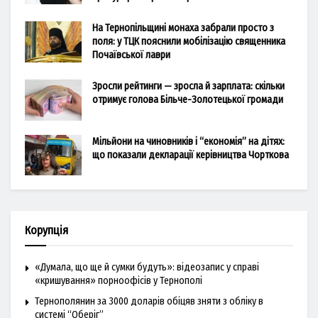
На Тернопільщині монаха забрали просто з
поля: у ТЦК пояснили мобілізацію священника
Почаївської лаври
Зросли рейтинги — зросла й зарплата: скільки
отримує голова Більче-Золотецької громади
Мільйони на чиновників і “економія” на дітях:
що показали декларації керівництва Чорткова
Корупція
«Думала, що ще й сумки будуть»: відеозапис у справі
«кришування» порноофісів у Тернополі
Тернополянин за 3000 доларів обіцяв зняти з обліку в
системі “Оберіг”