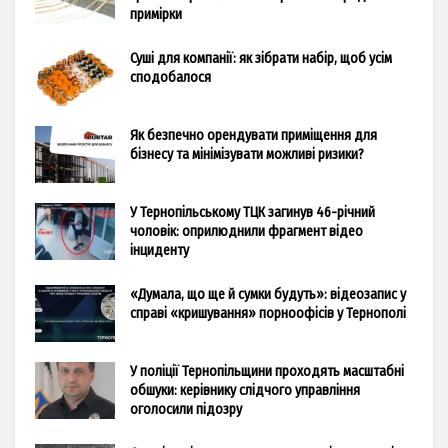
примірки
Суші для компанії: як зібрати набір, щоб усім
сподобалося
Як безпечно орендувати приміщення для
бізнесу та мінімізувати можливі ризики?
У Тернопільському ТЦК загинув 46-річний
чоловік: оприлюднили фрагмент відео
інциденту
«Думала, що ще й сумки будуть»: відеозапис у
справі «кришування» порноофісів у Тернополі
У поліції Тернопільщини проходять масштабні
обшуки: керівнику слідчого управління
оголосили підозру