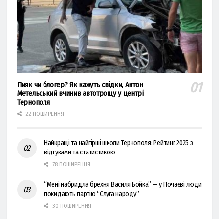
Пияк чи блогер? Як кажуть свідки, Антон
Метельський вчинив автотрощу у центрі
Тернополя
22 ПОШИРЕННЯ
Найкращі та найгірші школи Тернополя: Рейтинг 2025 з
відгуками та статистикою
78 ПОШИРЕННЯ
“Мені набридла брехня Василя Бойка” — у Почаєві люди
покидають партію “Слуга народу”
30 ПОШИРЕННЯ