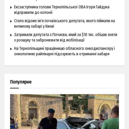
Ексзаступника голови Тернопільської ОВА Ігоря Гайдука
відправили до колонії
Стало відоме ім’я почаївського депутата, якого піймали на
великому хабарі у Києві
Затримали депутата з Почаєва, який за $10 тис. обіцяв зняти
з розшуку та забронювати від мобілізації
На Тернопільщині працівницю обласного онкодиспансеру і
онкологиню райлікарні підозрюють в отриманні хабаря
Популярне