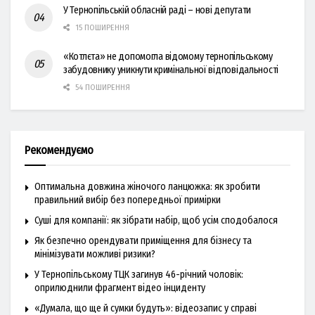
У Тернопільській обласній раді – нові депутати
15 ПОШИРЕННЯ
«Котлєта» не допомогла відомому тернопільському
забудовнику уникнути кримінальної відповідальності
54 ПОШИРЕННЯ
Рекомендуємо
Оптимальна довжина жіночого ланцюжка: як зробити
правильний вибір без попередньої примірки
Суші для компанії: як зібрати набір, щоб усім сподобалося
Як безпечно орендувати приміщення для бізнесу та
мінімізувати можливі ризики?
У Тернопільському ТЦК загинув 46-річний чоловік:
оприлюднили фрагмент відео інциденту
«Думала, що ще й сумки будуть»: відеозапис у справі