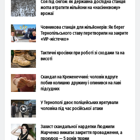
Соя під снігом: як державна дослідна станція
могла втратити мільйони на «насіннєвому»
врожаї
Човникова станція для мільйонерів: Як берег
Тернопільського ставу перетворили на закрите
«VIP-містечко»
Тактичні кросівки при роботі зі сходами та на
висоті
Скандал на Кременеччині: чоловік вдруге
побив колишню дружину і опинився на лаві
підсудних
У Тернополі двоє поліцейських врятували
чоловіка під час російської атаки
Захист скандальної нардепки Людмили
Марченко вимагає закриття провадження, а
прокурор — 5 років тюрми