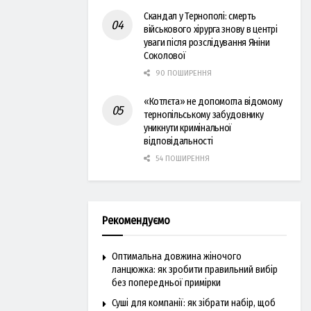
Скандал у Тернополі: смерть
військового хірурга знову в центрі
уваги після розслідування Яніни
Соколової
90 ПОШИРЕННЯ
«Котлєта» не допомогла відомому
тернопільському забудовнику
уникнути кримінальної
відповідальності
54 ПОШИРЕННЯ
Рекомендуємо
Оптимальна довжина жіночого
ланцюжка: як зробити правильний вибір
без попередньої примірки
Суші для компанії: як зібрати набір, щоб