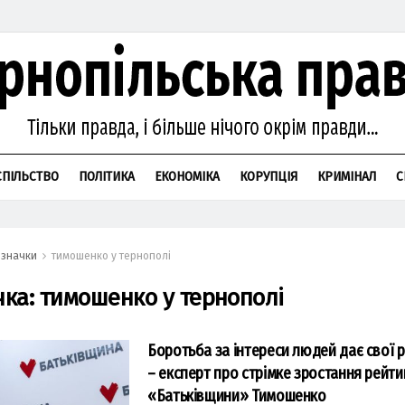
СПІЛЬСТВО
ПОЛІТИКА
ЕКОНОМІКА
КОРУПЦІЯ
КРИМІНАЛ
С
значки
тимошенко у тернополі
чка:
тимошенко у тернополі
Боротьба за інтереси людей дає свої р
– експерт про стрімке зростання рейти
«Батьківщини» Тимошенко