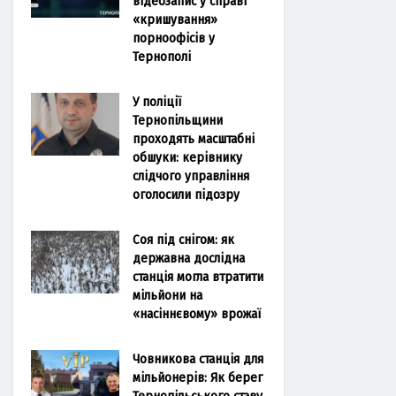
відеозапис у справі
«кришування»
порноофісів у
Тернополі
У поліції
Тернопільщини
проходять масштабні
обшуки: керівнику
слідчого управління
оголосили підозру
Соя під снігом: як
державна дослідна
станція могла втратити
мільйони на
«насіннєвому» врожаї
Човникова станція для
мільйонерів: Як берег
Тернопільського ставу