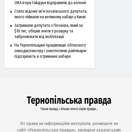
ОВА Ігоря Гайдука відправили до колонії
Стало відоме ім’я почаївського депутата,
якого піймали на великому хабарі у Києві
Затримали депутата з Почаєва, який за
$10 тис. обіцяв зняти з розшуку та
забронювати від мобілізації
На Тернопільщині працівницю обласного
онкодиспансеру і онкологиню райлікарні
підозрюють в отриманні хабаря
Усі права на інформаційні матеріали, розміщені на
сайті «Тернопільська правда», захищені українським