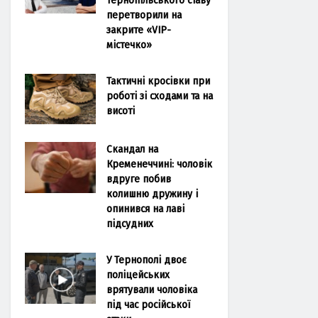
перетворили на
закрите «VIP-
містечко»
Тактичні кросівки при
роботі зі сходами та на
висоті
Скандал на
Кременеччині: чоловік
вдруге побив
колишню дружину і
опинився на лаві
підсудних
У Тернополі двоє
поліцейських
врятували чоловіка
під час російської