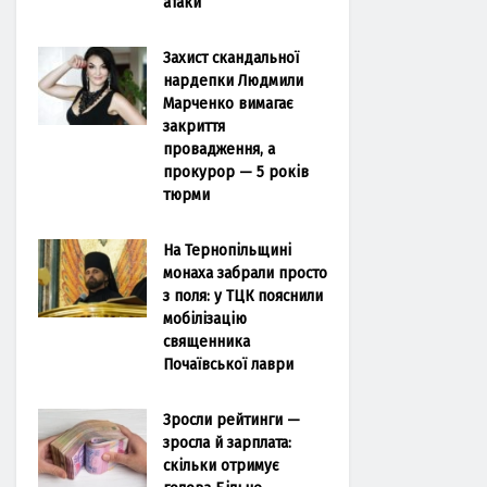
атаки
Захист скандальної
нардепки Людмили
Марченко вимагає
закриття
провадження, а
прокурор — 5 років
тюрми
На Тернопільщині
монаха забрали просто
з поля: у ТЦК пояснили
мобілізацію
священника
Почаївської лаври
Зросли рейтинги —
зросла й зарплата:
скільки отримує