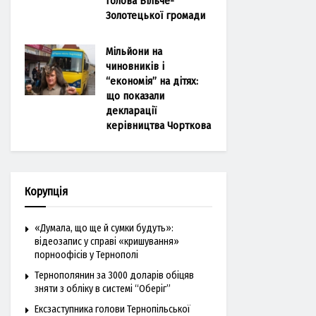
голова Більче-
Золотецької громади
Мільйони на
чиновників і
“економія” на дітях:
що показали
декларації
керівництва Чорткова
Корупція
«Думала, що ще й сумки будуть»:
відеозапис у справі «кришування»
порноофісів у Тернополі
Тернополянин за 3000 доларів обіцяв
зняти з обліку в системі “Оберіг”
Ексзаступника голови Тернопільської