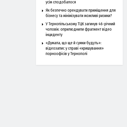
усім сподобалося
Як безпечно орендувати приміщення для
бізнесу та мінімізувати можливі ризики?
У Тернопільському ТЦК загинув 46-річний
чоловік: оприлюднили фрагмент відео
інциденту
«Думала, що ще й сумки будуть»:
відеозапис у справі «кришування»
порноофісів у Тернополі