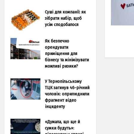
Суші для компанії: як
зібрати набір, щоб
усім сподобалося
Як безпечно
орендувати
приміщення для
бізнесу та мінімізувати
можливі ризики?
У Тернопільському
ТЦК загинув 46-річний
чоловік: оприлюднили
фрагмент відео
інциденту
«Думала, що ще й
сумки будуть»: