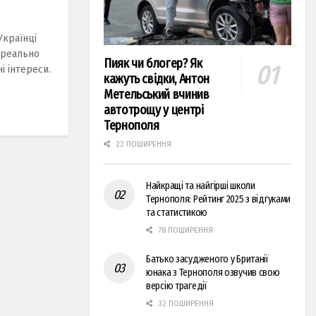
Українці
 реально
Пияк чи блогер? Як
і інтереси.
кажуть свідки, Антон
Метельський вчинив
автотрощу у центрі
Тернополя
22 ПОШИРЕННЯ
Найкращі та найгірші школи
Тернополя: Рейтинг 2025 з відгуками
та статистикою
78 ПОШИРЕННЯ
Батько засудженого у Британії
юнака з Тернополя озвучив свою
версію трагедії
32 ПОШИРЕННЯ