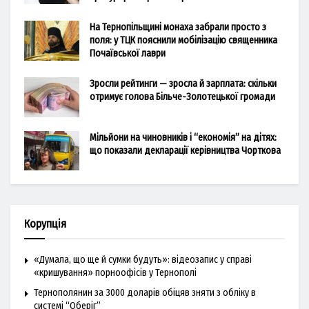
На Тернопільщині монаха забрали просто з
поля: у ТЦК пояснили мобілізацію священника
Почаївської лаври
Зросли рейтинги — зросла й зарплата: скільки
отримує голова Більче-Золотецької громади
Мільйони на чиновників і “економія” на дітях:
що показали декларації керівництва Чорткова
Корупція
«Думала, що ще й сумки будуть»: відеозапис у справі
«кришування» порноофісів у Тернополі
Тернополянин за 3000 доларів обіцяв зняти з обліку в
системі “Оберіг”