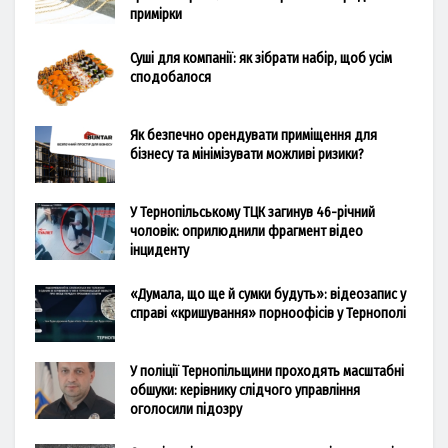
примірки
Суші для компанії: як зібрати набір, щоб усім
сподобалося
Як безпечно орендувати приміщення для
бізнесу та мінімізувати можливі ризики?
У Тернопільському ТЦК загинув 46-річний
чоловік: оприлюднили фрагмент відео
інциденту
«Думала, що ще й сумки будуть»: відеозапис у
справі «кришування» порноофісів у Тернополі
У поліції Тернопільщини проходять масштабні
обшуки: керівнику слідчого управління
оголосили підозру