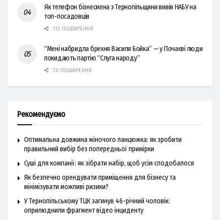
Як телефон бізнесмена з Тернопільщини вивів НАБУ на
топ-посадовців
113 ПОШИРЕННЯ
“Мені набридла брехня Василя Бойка” — у Почаєві люди
покидають партію “Слуга народу”
30 ПОШИРЕННЯ
Рекомендуємо
Оптимальна довжина жіночого ланцюжка: як зробити
правильний вибір без попередньої примірки
Суші для компанії: як зібрати набір, щоб усім сподобалося
Як безпечно орендувати приміщення для бізнесу та
мінімізувати можливі ризики?
У Тернопільському ТЦК загинув 46-річний чоловік:
оприлюднили фрагмент відео інциденту