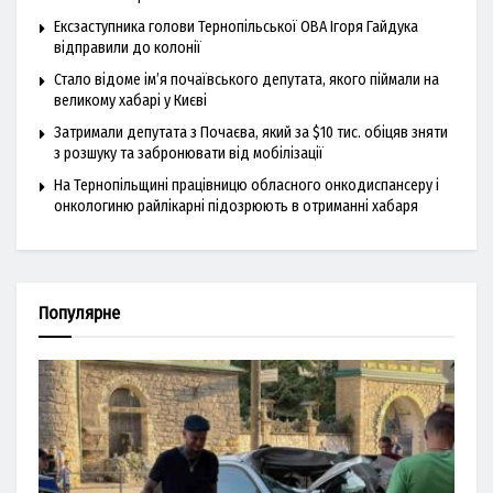
Ексзаступника голови Тернопільської ОВА Ігоря Гайдука
відправили до колонії
Стало відоме ім’я почаївського депутата, якого піймали на
великому хабарі у Києві
Затримали депутата з Почаєва, який за $10 тис. обіцяв зняти
з розшуку та забронювати від мобілізації
На Тернопільщині працівницю обласного онкодиспансеру і
онкологиню райлікарні підозрюють в отриманні хабаря
Популярне