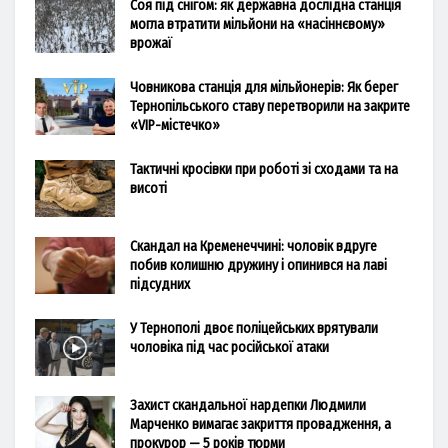
Соя під снігом: як державна дослідна станція
могла втратити мільйони на «насіннєвому»
врожаї
Човникова станція для мільйонерів: Як берег
Тернопільського ставу перетворили на закрите
«VIP-містечко»
Тактичні кросівки при роботі зі сходами та на
висоті
Скандал на Кременеччині: чоловік вдруге
побив колишню дружину і опинився на лаві
підсудних
У Тернополі двоє поліцейських врятували
чоловіка під час російської атаки
Захист скандальної нардепки Людмили
Марченко вимагає закриття провадження, а
прокурор — 5 років тюрми