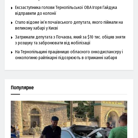
Ексзаступника голови Тернопільської ОВА Ігоря Гайдука
відправили до колонії
Стало відоме ім’я почаївського депутата, якого піймали на
великому хабарі у Києві
Затримали депутата з Почаєва, який за $10 тис. обіцяв зняти
з розшуку та забронювати від мобілізації
На Тернопільщині працівницю обласного онкодиспансеру і
онкологиню райлікарні підозрюють в отриманні хабаря
Популярне