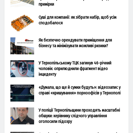
примірки
Суші для компанії: як зібрати набір, щоб усім
сподобалося
Як безпечно орендувати приміщення для
бізнесу та мінімізувати можливі ризики?
У Тернопільському ТЦК загинув 46-річний
чоловік: оприлюднили фрагмент відео
інциденту
«Думала, що ще й сумки будуть»: відеозапис у
справі «кришування» порноофісів у Тернополі
У поліції Тернопільщини проходять масштабні
обшуки: керівнику слідчого управління
оголосили підозру