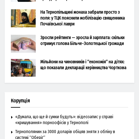
На Тернопільщині монаха забрали просто з
поля: у ТЦК пояснили мобілізацію священника
Почаївської лаври
Зросли рейтинги — зросла й зарплата: скільки
отримує голова Більче-Золотецької громади
Мільйони на чиновників і “економія” на дітях:
що показали декларації керівництва Чорткова
Корупція
«Думала, що ще й сумки будуть»: відеозапис у справі
«кришування» порноофісів у Тернополі
Тернополянин за 3000 доларів обіцяв зняти з обліку в
системі “Оберіг”