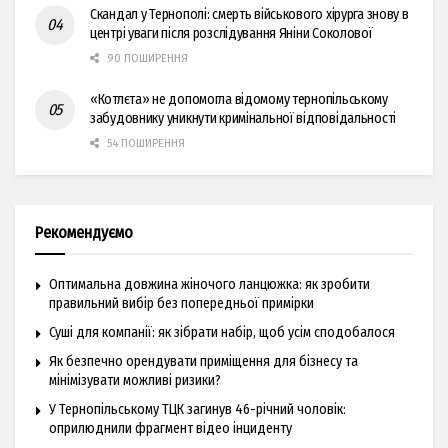
Скандал у Тернополі: смерть військового хірурга знову в
центрі уваги після розслідування Яніни Соколової
90 ПОШИРЕННЯ
«Котлєта» не допомогла відомому тернопільському
забудовнику уникнути кримінальної відповідальності
54 ПОШИРЕННЯ
Рекомендуємо
Оптимальна довжина жіночого ланцюжка: як зробити
правильний вибір без попередньої примірки
Суші для компанії: як зібрати набір, щоб усім сподобалося
Як безпечно орендувати приміщення для бізнесу та
мінімізувати можливі ризики?
У Тернопільському ТЦК загинув 46-річний чоловік:
оприлюднили фрагмент відео інциденту