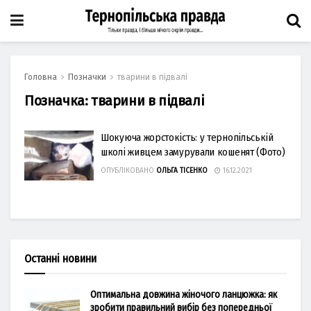
Головна
Позначки
тварини в підвалі
Позначка:
тварини в підвалі
Шокуюча жорстокість: у тернопільській
школі живцем замурували кошенят (Фото)
ОПУБЛІКОВАНО
ОЛЬГА ТІСЕНКО
16.12.2021
Останні новини
Оптимальна довжина жіночого ланцюжка: як
зробити правильний вибір без попередньої