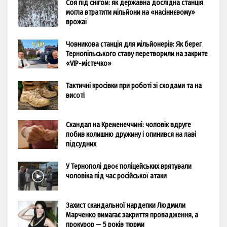
Соя під снігом: як державна дослідна станція
могла втратити мільйони на «насіннєвому»
врожаї
Човникова станція для мільйонерів: Як берег
Тернопільського ставу перетворили на закрите
«VIP-містечко»
Тактичні кросівки при роботі зі сходами та на
висоті
Скандал на Кременеччині: чоловік вдруге
побив колишню дружину і опинився на лаві
підсудних
У Тернополі двоє поліцейських врятували
чоловіка під час російської атаки
Захист скандальної нардепки Людмили
Марченко вимагає закриття провадження, а
прокурор — 5 років тюрми