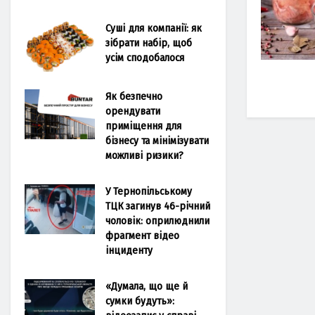
Суші для компанії: як
зібрати набір, щоб
усім сподобалося
Як безпечно
орендувати
приміщення для
бізнесу та мінімізувати
можливі ризики?
У Тернопільському
ТЦК загинув 46-річний
чоловік: оприлюднили
фрагмент відео
інциденту
«Думала, що ще й
сумки будуть»: