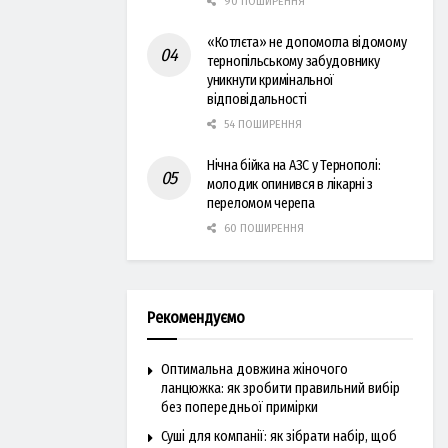
90 ПОШИРЕННЯ
«Котлєта» не допомогла відомому
тернопільському забудовнику
уникнути кримінальної
відповідальності
54 ПОШИРЕННЯ
Нічна бійка на АЗС у Тернополі:
молодик опинився в лікарні з
переломом черепа
60 ПОШИРЕННЯ
Рекомендуємо
Оптимальна довжина жіночого
ланцюжка: як зробити правильний вибір
без попередньої примірки
Суші для компанії: як зібрати набір, щоб