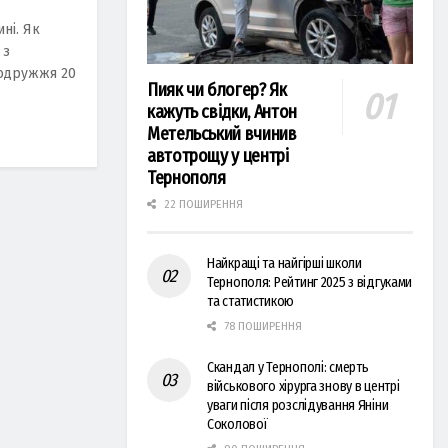
ні. Як
 з
Подружжя 20
Пияк чи блогер? Як
кажуть свідки, Антон
Метельський вчинив
автотрощу у центрі
Тернополя
22 ПОШИРЕННЯ
Найкращі та найгірші школи
Тернополя: Рейтинг 2025 з відгуками
та статистикою
78 ПОШИРЕННЯ
Скандал у Тернополі: смерть
військового хірурга знову в центрі
уваги після розслідування Яніни
Соколової