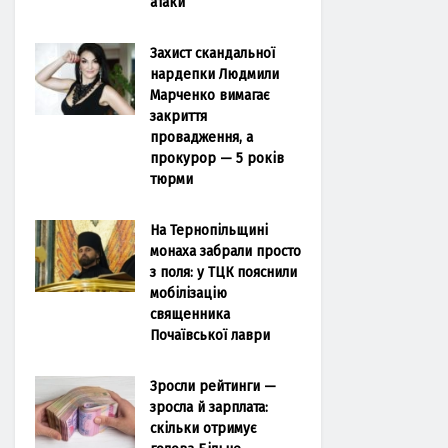
атаки
Захист скандальної
нардепки Людмили
Марченко вимагає
закриття
провадження, а
прокурор — 5 років
тюрми
На Тернопільщині
монаха забрали просто
з поля: у ТЦК пояснили
мобілізацію
священника
Почаївської лаври
Зросли рейтинги —
зросла й зарплата:
скільки отримує