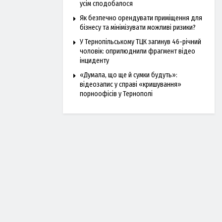
усім сподобалося
Як безпечно орендувати приміщення для
бізнесу та мінімізувати можливі ризики?
У Тернопільському ТЦК загинув 46-річний
чоловік: оприлюднили фрагмент відео
інциденту
«Думала, що ще й сумки будуть»:
відеозапис у справі «кришування»
порноофісів у Тернополі