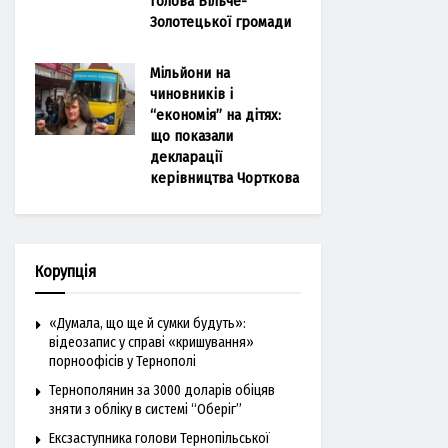
голова Більче-
Золотецької громади
Мільйони на
чиновників і
“економія” на дітях:
що показали
декларації
керівництва Чорткова
Корупція
«Думала, що ще й сумки будуть»:
відеозапис у справі «кришування»
порноофісів у Тернополі
Тернополянин за 3000 доларів обіцяв
зняти з обліку в системі “Оберіг”
Ексзаступника голови Тернопільської