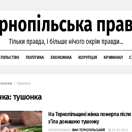
СПІЛЬСТВО
ПОЛІТИКА
ЕКОНОМІКА
КОРУПЦІЯ
КРИМІНАЛ
С
значки
тушонка
чка:
тушонка
На Тернопільщині жінка померла після 
з’їла домашню тушонку
ОПУБЛІКОВАНО
ІВАН ТЕРНОПІЛЬСЬКИЙ
29.05.2022