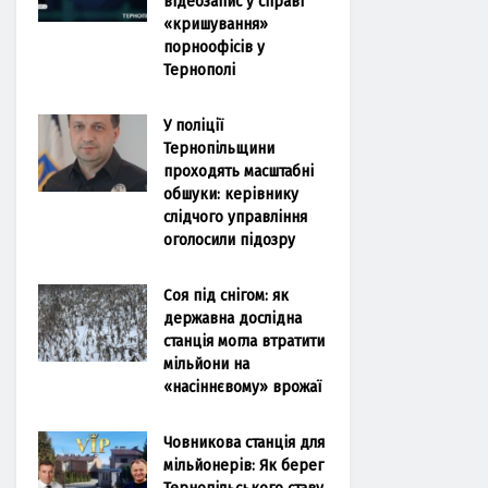
відеозапис у справі
«кришування»
порноофісів у
Тернополі
У поліції
Тернопільщини
проходять масштабні
обшуки: керівнику
слідчого управління
оголосили підозру
Соя під снігом: як
державна дослідна
станція могла втратити
мільйони на
«насіннєвому» врожаї
Човникова станція для
мільйонерів: Як берег
Тернопільського ставу