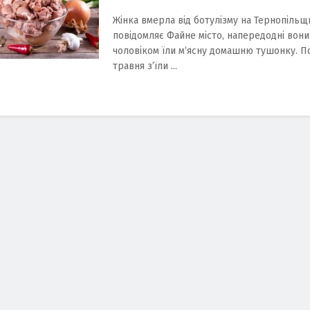
Жінка вмерла від ботулізму на Тернопільщи
повідомляє Файне місто, напередодні вони
чоловіком їли м’ясну домашню тушонку. 
травня з’їли ...