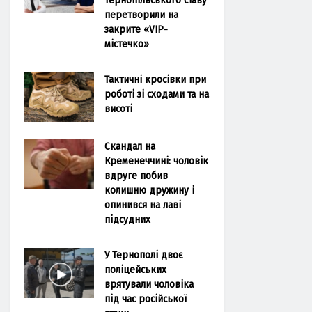
перетворили на
закрите «VIP-
містечко»
Тактичні кросівки при
роботі зі сходами та на
висоті
Скандал на
Кременеччині: чоловік
вдруге побив
колишню дружину і
опинився на лаві
підсудних
У Тернополі двоє
поліцейських
врятували чоловіка
під час російської