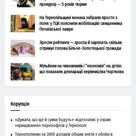
прокурор — 5 років тюрми
На Тернопільщині монаха забрали просто з
поля: у ТЦК пояснили мобілізацію священника
Почаївської лаври
Зросли рейтинги — зросла й зарплата: скільки
отримує голова Більче-Золотецької громади
Мільйони на чиновників і “економія” на дітях:
що показали декларації керівництва Чорткова
Корупція
«Думала, що ще й сумки будуть»: відеозапис у справі
«кришування» порноофісів у Тернополі
Тернополянин за 3000 доларів обіцяв зняти з обліку в