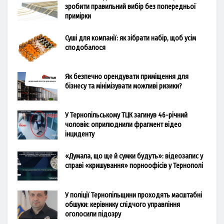
зробити правильний вибір без попередньої
примірки
Суші для компанії: як зібрати набір, щоб усім
сподобалося
Як безпечно орендувати приміщення для
бізнесу та мінімізувати можливі ризики?
У Тернопільському ТЦК загинув 46-річний
чоловік: оприлюднили фрагмент відео
інциденту
«Думала, що ще й сумки будуть»: відеозапис у
справі «кришування» порноофісів у Тернополі
У поліції Тернопільщини проходять масштабні
обшуки: керівнику слідчого управління
оголосили підозру