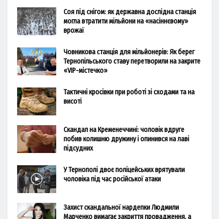
Соя під снігом: як державна дослідна станція
могла втратити мільйони на «насіннєвому»
врожаї
Човникова станція для мільйонерів: Як берег
Тернопільського ставу перетворили на закрите
«VIP-містечко»
Тактичні кросівки при роботі зі сходами та на
висоті
Скандал на Кременеччині: чоловік вдруге
побив колишню дружину і опинився на лаві
підсудних
У Тернополі двоє поліцейських врятували
чоловіка під час російської атаки
Захист скандальної нардепки Людмили
Марченко вимагає закриття провадження, а