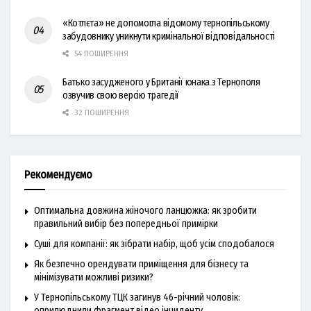
«Котлєта» не допомогла відомому тернопільському
забудовнику уникнути кримінальної відповідальності
54 ПОШИРЕННЯ
Батько засудженого у Британії юнака з Тернополя
озвучив свою версію трагедії
32 ПОШИРЕННЯ
Рекомендуємо
Оптимальна довжина жіночого ланцюжка: як зробити
правильний вибір без попередньої примірки
Суші для компанії: як зібрати набір, щоб усім сподобалося
Як безпечно орендувати приміщення для бізнесу та
мінімізувати можливі ризики?
У Тернопільському ТЦК загинув 46-річний чоловік:
оприлюднили фрагмент відео інциденту