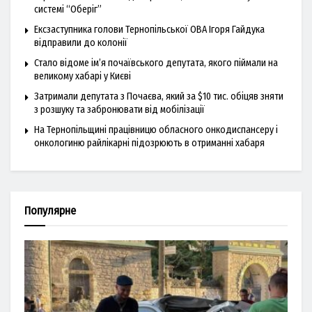
системі “Оберіг”
Ексзаступника голови Тернопільської ОВА Ігоря Гайдука
відправили до колонії
Стало відоме ім’я почаївського депутата, якого піймали на
великому хабарі у Києві
Затримали депутата з Почаєва, який за $10 тис. обіцяв зняти
з розшуку та забронювати від мобілізації
На Тернопільщині працівницю обласного онкодиспансеру і
онкологиню райлікарні підозрюють в отриманні хабаря
Популярне