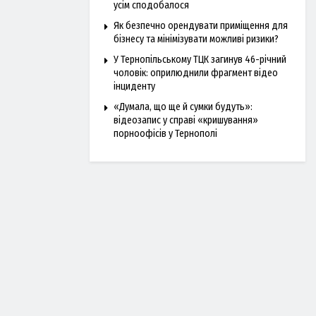
усім сподобалося
Як безпечно орендувати приміщення для
бізнесу та мінімізувати можливі ризики?
У Тернопільському ТЦК загинув 46-річний
чоловік: оприлюднили фрагмент відео
інциденту
«Думала, що ще й сумки будуть»:
відеозапис у справі «кришування»
порноофісів у Тернополі