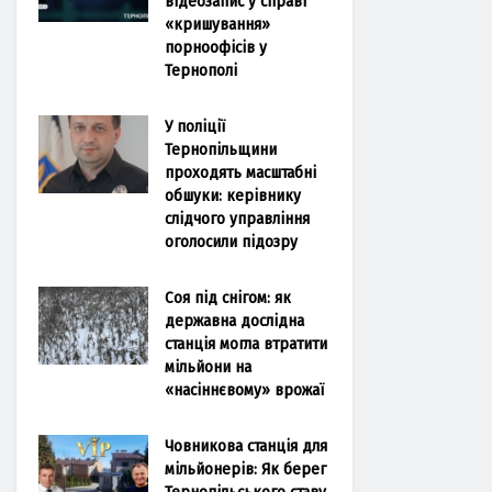
відеозапис у справі
«кришування»
порноофісів у
Тернополі
У поліції
Тернопільщини
проходять масштабні
обшуки: керівнику
слідчого управління
оголосили підозру
Соя під снігом: як
державна дослідна
станція могла втратити
мільйони на
«насіннєвому» врожаї
Човникова станція для
мільйонерів: Як берег
Тернопільського ставу