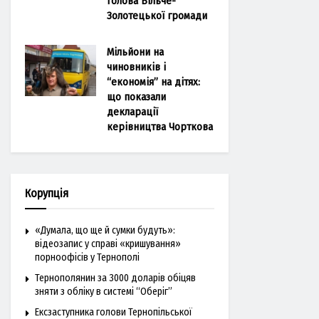
голова Більче-
Золотецької громади
Мільйони на
чиновників і
“економія” на дітях:
що показали
декларації
керівництва Чорткова
Корупція
«Думала, що ще й сумки будуть»:
відеозапис у справі «кришування»
порноофісів у Тернополі
Тернополянин за 3000 доларів обіцяв
зняти з обліку в системі “Оберіг”
Ексзаступника голови Тернопільської