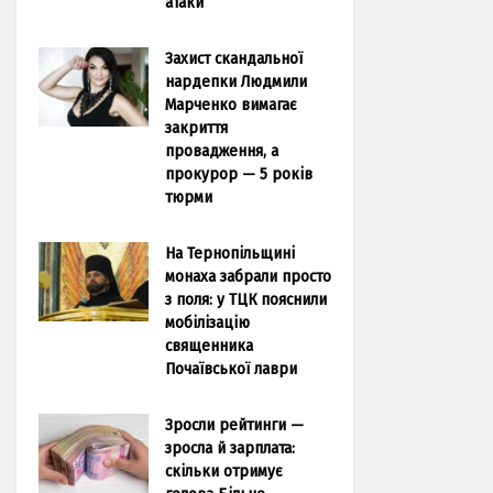
атаки
Захист скандальної
нардепки Людмили
Марченко вимагає
закриття
провадження, а
прокурор — 5 років
тюрми
На Тернопільщині
монаха забрали просто
з поля: у ТЦК пояснили
мобілізацію
священника
Почаївської лаври
Зросли рейтинги —
зросла й зарплата:
скільки отримує