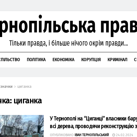
СПІЛЬСТВО
ПОЛІТИКА
ЕКОНОМІКА
КОРУПЦІЯ
КРИМІНАЛ
С
значки
циганка
чка:
циганка
У Тернополі на “Циганці” власники бар
всі дерева, проводячи реконструкцію 
ОПУБЛІКОВАНО
ІВАН ТЕРНОПІЛЬСЬКИЙ
24.02.2024