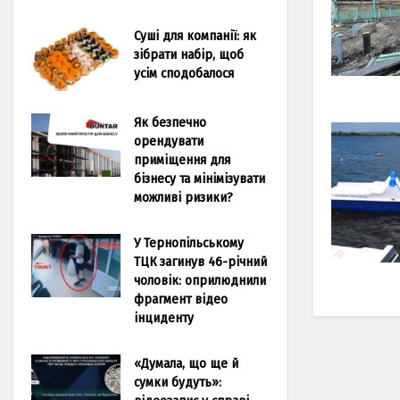
Суші для компанії: як
зібрати набір, щоб
усім сподобалося
Як безпечно
орендувати
приміщення для
бізнесу та мінімізувати
можливі ризики?
У Тернопільському
ТЦК загинув 46-річний
чоловік: оприлюднили
фрагмент відео
інциденту
«Думала, що ще й
сумки будуть»: