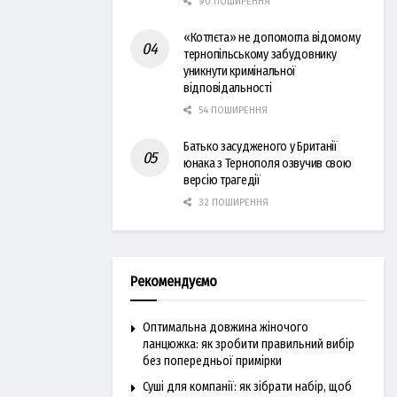
90 ПОШИРЕННЯ
«Котлєта» не допомогла відомому
тернопільському забудовнику
уникнути кримінальної
відповідальності
54 ПОШИРЕННЯ
Батько засудженого у Британії
юнака з Тернополя озвучив свою
версію трагедії
32 ПОШИРЕННЯ
Рекомендуємо
Оптимальна довжина жіночого
ланцюжка: як зробити правильний вибір
без попередньої примірки
Суші для компанії: як зібрати набір, щоб