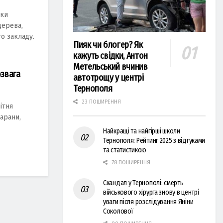
ики
дерева,
о закладу.
Пияк чи блогер? Як
кажуть свідки, Антон
Метельський вчинив
озвага
автотрощу у центрі
Тернополя
23 ПОШИРЕННЯ
ітня
марани,
Найкращі та найгірші школи
Тернополя: Рейтинг 2025 з відгуками
та статистикою
78 ПОШИРЕННЯ
Скандал у Тернополі: смерть
військового хірурга знову в центрі
уваги після розслідування Яніни
Соколової