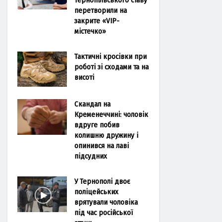
перетворили на
закрите «VIP-
містечко»
Тактичні кросівки при
роботі зі сходами та на
висоті
Скандал на
Кременеччині: чоловік
вдруге побив
колишню дружину і
опинився на лаві
підсудних
У Тернополі двоє
поліцейських
врятували чоловіка
під час російської