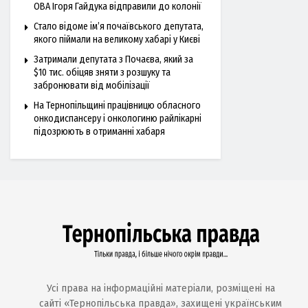
ОВА Ігоря Гайдука відправили до колонії
Стало відоме ім’я почаївського депутата,
якого піймали на великому хабарі у Києві
Затримали депутата з Почаєва, який за
$10 тис. обіцяв зняти з розшуку та
забронювати від мобілізації
На Тернопільщині працівницю обласного
онкодиспансеру і онкологиню райлікарні
підозрюють в отриманні хабаря
Усі права на інформаційні матеріали, розміщені на
сайті «Тернопільська правда», захищені українським