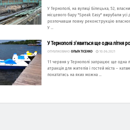
У Тернополі, на вулиці Білецька, 52, власн
місцевого бару "Speak Easy" вирубали усі 
розпочавши повну реконструкцію власног
У ...
У Тернополі з’явиться ще одна літня р
ОПУБЛІКОВАНО
ОЛЬГА ТІСЕНКО
10.06.2021
11 червня у Тернополі запрацює ще одна л
атракція для жителів і гостей міста – ката
покататись на яких можна ...