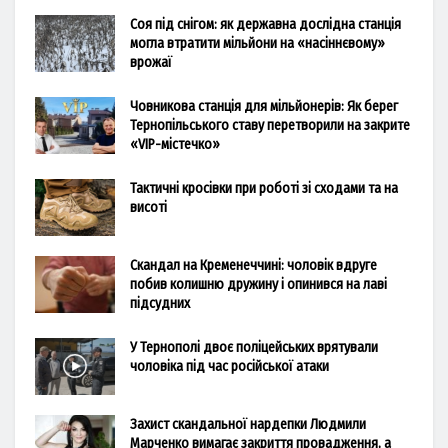
Соя під снігом: як державна дослідна станція
могла втратити мільйони на «насіннєвому»
врожаї
Човникова станція для мільйонерів: Як берег
Тернопільського ставу перетворили на закрите
«VIP-містечко»
Тактичні кросівки при роботі зі сходами та на
висоті
Скандал на Кременеччині: чоловік вдруге
побив колишню дружину і опинився на лаві
підсудних
У Тернополі двоє поліцейських врятували
чоловіка під час російської атаки
Захист скандальної нардепки Людмили
Марченко вимагає закриття провадження, а