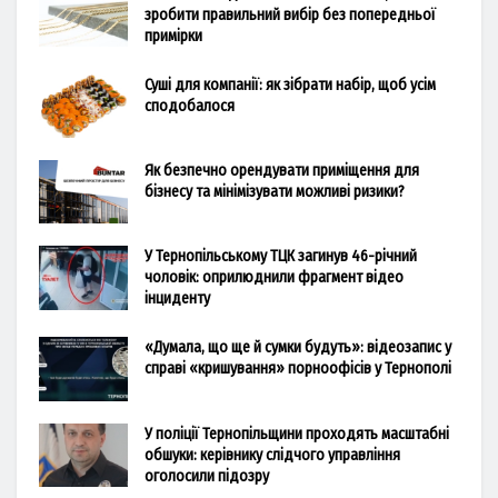
зробити правильний вибір без попередньої
примірки
Суші для компанії: як зібрати набір, щоб усім
сподобалося
Як безпечно орендувати приміщення для
бізнесу та мінімізувати можливі ризики?
У Тернопільському ТЦК загинув 46-річний
чоловік: оприлюднили фрагмент відео
інциденту
«Думала, що ще й сумки будуть»: відеозапис у
справі «кришування» порноофісів у Тернополі
У поліції Тернопільщини проходять масштабні
обшуки: керівнику слідчого управління
оголосили підозру