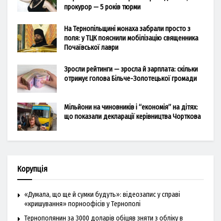
прокурор — 5 років тюрми
На Тернопільщині монаха забрали просто з
поля: у ТЦК пояснили мобілізацію священника
Почаївської лаври
Зросли рейтинги — зросла й зарплата: скільки
отримує голова Більче-Золотецької громади
Мільйони на чиновників і “економія” на дітях:
що показали декларації керівництва Чорткова
Корупція
«Думала, що ще й сумки будуть»: відеозапис у справі
«кришування» порноофісів у Тернополі
Тернополянин за 3000 доларів обіцяв зняти з обліку в