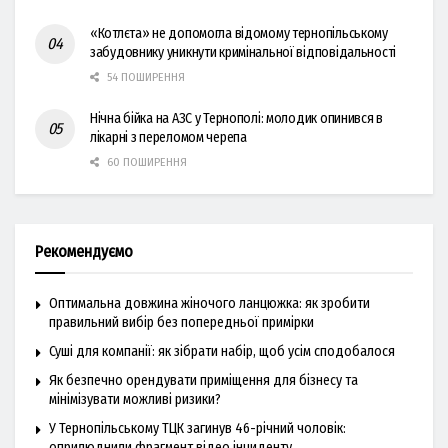
«Котлєта» не допомогла відомому тернопільському
забудовнику уникнути кримінальної відповідальності
54 ПОШИРЕННЯ
Нічна бійка на АЗС у Тернополі: молодик опинився в
лікарні з переломом черепа
60 ПОШИРЕННЯ
Рекомендуємо
Оптимальна довжина жіночого ланцюжка: як зробити
правильний вибір без попередньої примірки
Суші для компанії: як зібрати набір, щоб усім сподобалося
Як безпечно орендувати приміщення для бізнесу та
мінімізувати можливі ризики?
У Тернопільському ТЦК загинув 46-річний чоловік:
оприлюднили фрагмент відео інциденту