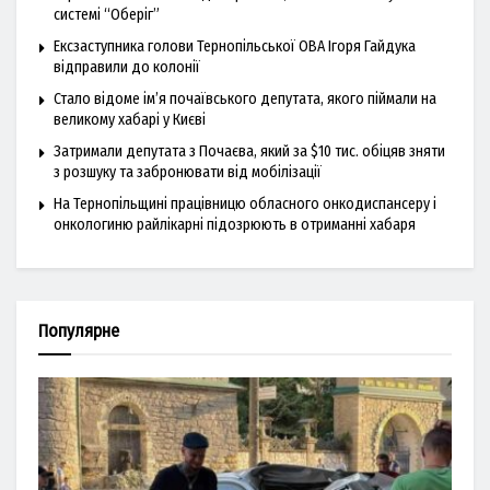
системі “Оберіг”
Ексзаступника голови Тернопільської ОВА Ігоря Гайдука
відправили до колонії
Стало відоме ім’я почаївського депутата, якого піймали на
великому хабарі у Києві
Затримали депутата з Почаєва, який за $10 тис. обіцяв зняти
з розшуку та забронювати від мобілізації
На Тернопільщині працівницю обласного онкодиспансеру і
онкологиню райлікарні підозрюють в отриманні хабаря
Популярне