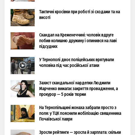
Тактичні кросівки при роботі зі сходами та на
висоті
Скандал на Кременеччині: чоловік вдруге
побив колишню дружину і опинився на лаві
підсудних
У Тернополі двоє поліцейських врятували
чоловіка під час російської атаки
Захист скандальної нардепки Людмили
Марченко вимагає закриття провадження, а
прокурор — 5 років тюрми
На Тернопільщині монаха забрали просто з
поля: у ТЦК пояснили мобілізацію священника
Почаївської лаври
Зросли рейтинги — зросла й зарплата: скільки