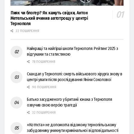
Пияк чи блогер? Як кажуть свідки, Антон
Метельський вчинив автотрощу у центрі
Тернополя
22 ПОШИРЕННЯ
Найкращі та найгірші школи Тернополя: Рейтинг 2025 з
відгуками та статистикою
78 ПОШИРЕННЯ
Скандал у Тернополі: смерть військового хірурга знову в
центрі уваги після розслідування Яніни Соколової
90 ПОШИРЕННЯ
Батько засудженого у Британії юнака з Тернополя
озвучив свою версію трагедії
32 ПОШИРЕННЯ
«Котлєта» не допомогла відомому тернопільському
забудовнику уникнути кримінальної відповідальності