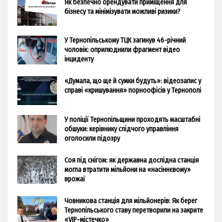
Як безпечно орендувати приміщення для
бізнесу та мінімізувати можливі ризики?
У Тернопільському ТЦК загинув 46-річний
чоловік: оприлюднили фрагмент відео
інциденту
«Думала, що ще й сумки будуть»: відеозапис у
справі «кришування» порноофісів у Тернополі
У поліції Тернопільщини проходять масштабні
обшуки: керівнику слідчого управління
оголосили підозру
Соя під снігом: як державна дослідна станція
могла втратити мільйони на «насіннєвому»
врожаї
Човникова станція для мільйонерів: Як берег
Тернопільського ставу перетворили на закрите
«VIP-містечко»