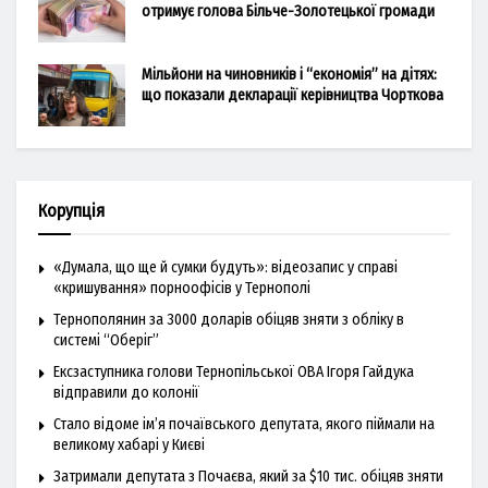
отримує голова Більче-Золотецької громади
Мільйони на чиновників і “економія” на дітях:
що показали декларації керівництва Чорткова
Корупція
«Думала, що ще й сумки будуть»: відеозапис у справі
«кришування» порноофісів у Тернополі
Тернополянин за 3000 доларів обіцяв зняти з обліку в
системі “Оберіг”
Ексзаступника голови Тернопільської ОВА Ігоря Гайдука
відправили до колонії
Стало відоме ім’я почаївського депутата, якого піймали на
великому хабарі у Києві
Затримали депутата з Почаєва, який за $10 тис. обіцяв зняти