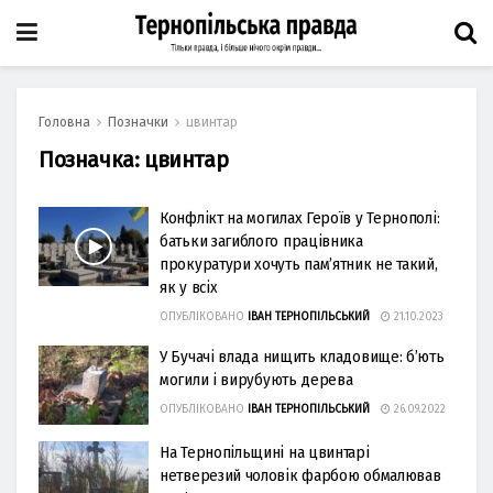
Головна
Позначки
цвинтар
Позначка:
цвинтар
Конфлікт на могилах Героїв у Тернополі:
батьки загиблого працівника
прокуратури хочуть пам’ятник не такий,
як у всіх
ОПУБЛІКОВАНО
ІВАН ТЕРНОПІЛЬСЬКИЙ
21.10.2023
У Бучачі влада нищить кладовище: б’ють
могили і вирубують дерева
ОПУБЛІКОВАНО
ІВАН ТЕРНОПІЛЬСЬКИЙ
26.09.2022
На Тернопільщині на цвинтарі
нетверезий чоловік фарбою обмалював