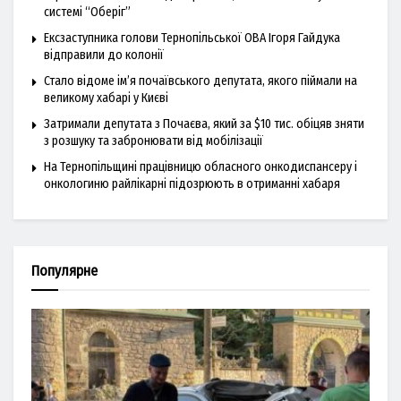
системі “Оберіг”
Ексзаступника голови Тернопільської ОВА Ігоря Гайдука
відправили до колонії
Стало відоме ім’я почаївського депутата, якого піймали на
великому хабарі у Києві
Затримали депутата з Почаєва, який за $10 тис. обіцяв зняти
з розшуку та забронювати від мобілізації
На Тернопільщині працівницю обласного онкодиспансеру і
онкологиню райлікарні підозрюють в отриманні хабаря
Популярне