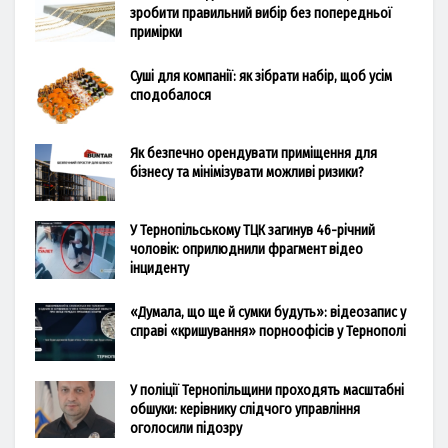
зробити правильний вибір без попередньої
примірки
Суші для компанії: як зібрати набір, щоб усім
сподобалося
Як безпечно орендувати приміщення для
бізнесу та мінімізувати можливі ризики?
У Тернопільському ТЦК загинув 46-річний
чоловік: оприлюднили фрагмент відео
інциденту
«Думала, що ще й сумки будуть»: відеозапис у
справі «кришування» порноофісів у Тернополі
У поліції Тернопільщини проходять масштабні
обшуки: керівнику слідчого управління
оголосили підозру