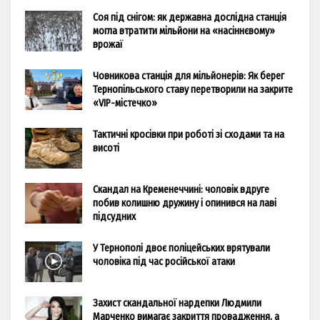
Соя під снігом: як державна дослідна станція
могла втратити мільйони на «насіннєвому»
врожаї
Човникова станція для мільйонерів: Як берег
Тернопільського ставу перетворили на закрите
«VIP-містечко»
Тактичні кросівки при роботі зі сходами та на
висоті
Скандал на Кременеччині: чоловік вдруге
побив колишню дружину і опинився на лаві
підсудних
У Тернополі двоє поліцейських врятували
чоловіка під час російської атаки
Захист скандальної нардепки Людмили
Марченко вимагає закриття провадження, а