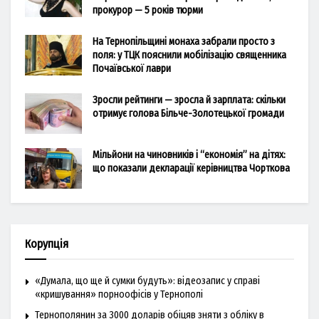
прокурор — 5 років тюрми
На Тернопільщині монаха забрали просто з
поля: у ТЦК пояснили мобілізацію священника
Почаївської лаври
Зросли рейтинги — зросла й зарплата: скільки
отримує голова Більче-Золотецької громади
Мільйони на чиновників і “економія” на дітях:
що показали декларації керівництва Чорткова
Корупція
«Думала, що ще й сумки будуть»: відеозапис у справі
«кришування» порноофісів у Тернополі
Тернополянин за 3000 доларів обіцяв зняти з обліку в