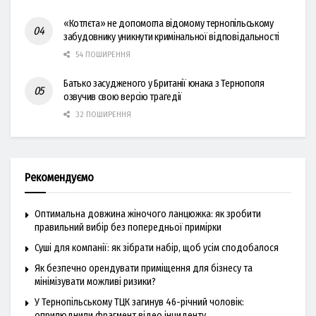
«Котлєта» не допомогла відомому тернопільському
забудовнику уникнути кримінальної відповідальності
54 ПОШИРЕННЯ
Батько засудженого у Британії юнака з Тернополя
озвучив свою версію трагедії
32 ПОШИРЕННЯ
Рекомендуємо
Оптимальна довжина жіночого ланцюжка: як зробити
правильний вибір без попередньої примірки
Суші для компанії: як зібрати набір, щоб усім сподобалося
Як безпечно орендувати приміщення для бізнесу та
мінімізувати можливі ризики?
У Тернопільському ТЦК загинув 46-річний чоловік:
оприлюднили фрагмент відео інциденту