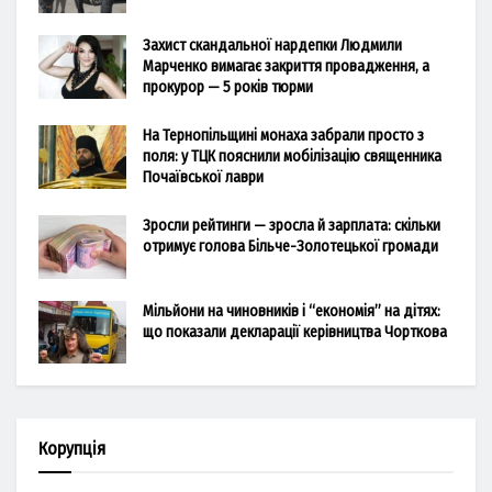
Захист скандальної нардепки Людмили
Марченко вимагає закриття провадження, а
прокурор — 5 років тюрми
На Тернопільщині монаха забрали просто з
поля: у ТЦК пояснили мобілізацію священника
Почаївської лаври
Зросли рейтинги — зросла й зарплата: скільки
отримує голова Більче-Золотецької громади
Мільйони на чиновників і “економія” на дітях:
що показали декларації керівництва Чорткова
Корупція