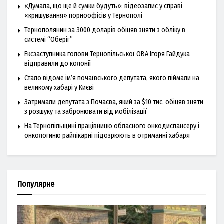
«Думала, що ще й сумки будуть»: відеозапис у справі
«кришування» порноофісів у Тернополі
Тернополянин за 3000 доларів обіцяв зняти з обліку в
системі “Оберіг”
Ексзаступника голови Тернопільської ОВА Ігоря Гайдука
відправили до колонії
Стало відоме ім’я почаївського депутата, якого піймали на
великому хабарі у Києві
Затримали депутата з Почаєва, який за $10 тис. обіцяв зняти
з розшуку та забронювати від мобілізації
На Тернопільщині працівницю обласного онкодиспансеру і
онкологиню райлікарні підозрюють в отриманні хабаря
Популярне