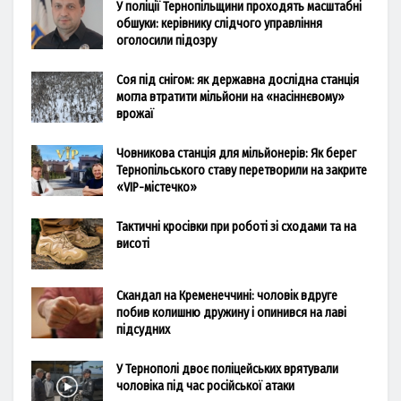
У поліції Тернопільщини проходять масштабні
обшуки: керівнику слідчого управління
оголосили підозру
Соя під снігом: як державна дослідна станція
могла втратити мільйони на «насіннєвому»
врожаї
Човникова станція для мільйонерів: Як берег
Тернопільського ставу перетворили на закрите
«VIP-містечко»
Тактичні кросівки при роботі зі сходами та на
висоті
Скандал на Кременеччині: чоловік вдруге
побив колишню дружину і опинився на лаві
підсудних
У Тернополі двоє поліцейських врятували
чоловіка під час російської атаки