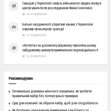
Скандал у Тернополі: смерть військового хірурга знову в
центрі уваги після розслідування Яніни Соколової
90 ПОШИРЕННЯ
Батько засудженого у Британії юнака з Тернополя
озвучив свою версію трагедії
32 ПОШИРЕННЯ
«Котлєта» не допомогла відомому тернопільському
забудовнику уникнути кримінальної відповідальності
54 ПОШИРЕННЯ
Рекомендуємо
Оптимальна довжина жіночого ланцюжка: як зробити
правильний вибір без попередньої примірки
Суші для компанії: як зібрати набір, щоб усім сподобалося
Як безпечно орендувати приміщення для бізнесу та