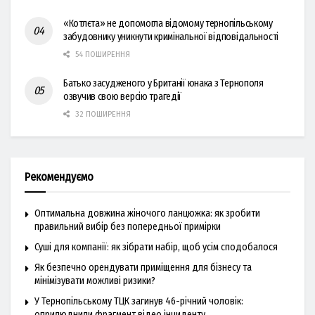
«Котлєта» не допомогла відомому тернопільському
забудовнику уникнути кримінальної відповідальності
54 ПОШИРЕННЯ
Батько засудженого у Британії юнака з Тернополя
озвучив свою версію трагедії
32 ПОШИРЕННЯ
Рекомендуємо
Оптимальна довжина жіночого ланцюжка: як зробити
правильний вибір без попередньої примірки
Суші для компанії: як зібрати набір, щоб усім сподобалося
Як безпечно орендувати приміщення для бізнесу та
мінімізувати можливі ризики?
У Тернопільському ТЦК загинув 46-річний чоловік:
оприлюднили фрагмент відео інциденту