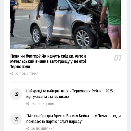
Пияк чи блогер? Як кажуть свідки, Антон
Метельський вчинив автотрощу у центрі
Тернополя
22 ПОШИРЕННЯ
Найкращі та найгірші школи Тернополя: Рейтинг 2025 з
відгуками та статистикою
78 ПОШИРЕННЯ
“Мені набридла брехня Василя Бойка” — у Почаєві люди
покидають партію “Слуга народу”
30 ПОШИРЕННЯ