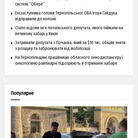
системі “Оберіг”
Ексзаступника голови Тернопільської ОВА Ігоря Гайдука
відправили до колонії
Стало відоме ім’я почаївського депутата, якого піймали на
великому хабарі у Києві
Затримали депутата з Почаєва, який за $10 тис. обіцяв зняти
з розшуку та забронювати від мобілізації
На Тернопільщині працівницю обласного онкодиспансеру і
онкологиню райлікарні підозрюють в отриманні хабаря
Популярне