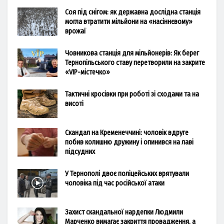
Соя під снігом: як державна дослідна станція
могла втратити мільйони на «насіннєвому»
врожаї
Човникова станція для мільйонерів: Як берег
Тернопільського ставу перетворили на закрите
«VIP-містечко»
Тактичні кросівки при роботі зі сходами та на
висоті
Скандал на Кременеччині: чоловік вдруге
побив колишню дружину і опинився на лаві
підсудних
У Тернополі двоє поліцейських врятували
чоловіка під час російської атаки
Захист скандальної нардепки Людмили
Марченко вимагає закриття провадження, а