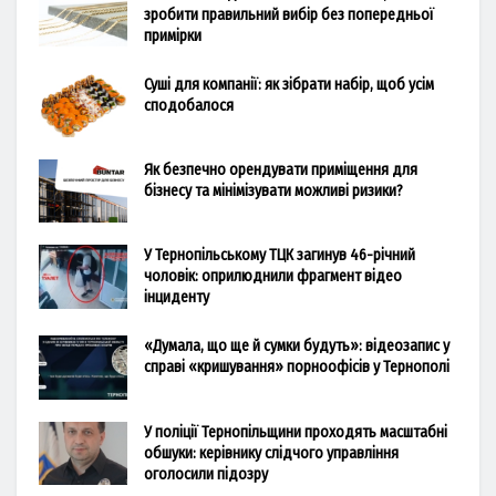
зробити правильний вибір без попередньої
примірки
Суші для компанії: як зібрати набір, щоб усім
сподобалося
Як безпечно орендувати приміщення для
бізнесу та мінімізувати можливі ризики?
У Тернопільському ТЦК загинув 46-річний
чоловік: оприлюднили фрагмент відео
інциденту
«Думала, що ще й сумки будуть»: відеозапис у
справі «кришування» порноофісів у Тернополі
У поліції Тернопільщини проходять масштабні
обшуки: керівнику слідчого управління
оголосили підозру