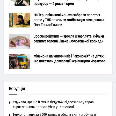
прокурор — 5 років тюрми
На Тернопільщині монаха забрали просто з
поля: у ТЦК пояснили мобілізацію священника
Почаївської лаври
Зросли рейтинги — зросла й зарплата: скільки
отримує голова Більче-Золотецької громади
Мільйони на чиновників і “економія” на дітях:
що показали декларації керівництва Чорткова
Корупція
«Думала, що ще й сумки будуть»: відеозапис у справі
«кришування» порноофісів у Тернополі
Тернополянин за 3000 доларів обіцяв зняти з обліку в