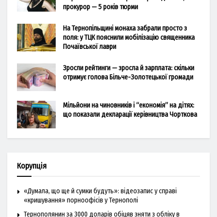
прокурор — 5 років тюрми
На Тернопільщині монаха забрали просто з
поля: у ТЦК пояснили мобілізацію священника
Почаївської лаври
Зросли рейтинги — зросла й зарплата: скільки
отримує голова Більче-Золотецької громади
Мільйони на чиновників і “економія” на дітях:
що показали декларації керівництва Чорткова
Корупція
«Думала, що ще й сумки будуть»: відеозапис у справі
«кришування» порноофісів у Тернополі
Тернополянин за 3000 доларів обіцяв зняти з обліку в