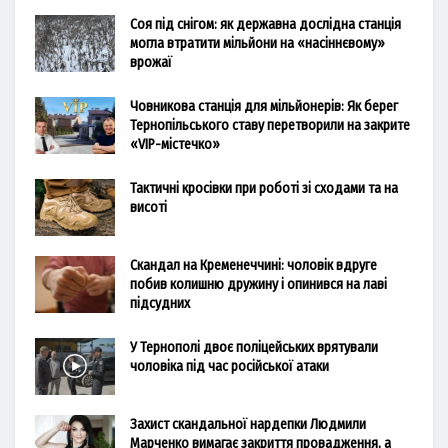
Соя під снігом: як державна дослідна станція
могла втратити мільйони на «насіннєвому»
врожаї
Човникова станція для мільйонерів: Як берег
Тернопільського ставу перетворили на закрите
«VIP-містечко»
Тактичні кросівки при роботі зі сходами та на
висоті
Скандал на Кременеччині: чоловік вдруге
побив колишню дружину і опинився на лаві
підсудних
У Тернополі двоє поліцейських врятували
чоловіка під час російської атаки
Захист скандальної нардепки Людмили
Марченко вимагає закриття провадження, а