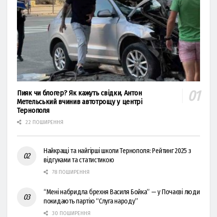
Пияк чи блогер? Як кажуть свідки, Антон
Метельський вчинив автотрощу у центрі
Тернополя
22 ПОШИРЕННЯ
Найкращі та найгірші школи Тернополя: Рейтинг 2025 з
відгуками та статистикою
78 ПОШИРЕННЯ
“Мені набридла брехня Василя Бойка” — у Почаєві люди
покидають партію “Слуга народу”
30 ПОШИРЕННЯ