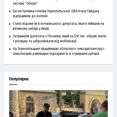
системі “Оберіг”
Ексзаступника голови Тернопільської ОВА Ігоря Гайдука
відправили до колонії
Стало відоме ім’я почаївського депутата, якого піймали на
великому хабарі у Києві
Затримали депутата з Почаєва, який за $10 тис. обіцяв зняти
з розшуку та забронювати від мобілізації
На Тернопільщині працівницю обласного онкодиспансеру і
онкологиню райлікарні підозрюють в отриманні хабаря
Популярне