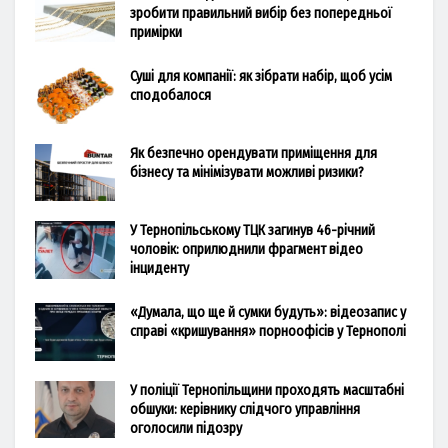
зробити правильний вибір без попередньої
примірки
Суші для компанії: як зібрати набір, щоб усім
сподобалося
Як безпечно орендувати приміщення для
бізнесу та мінімізувати можливі ризики?
У Тернопільському ТЦК загинув 46-річний
чоловік: оприлюднили фрагмент відео
інциденту
«Думала, що ще й сумки будуть»: відеозапис у
справі «кришування» порноофісів у Тернополі
У поліції Тернопільщини проходять масштабні
обшуки: керівнику слідчого управління
оголосили підозру