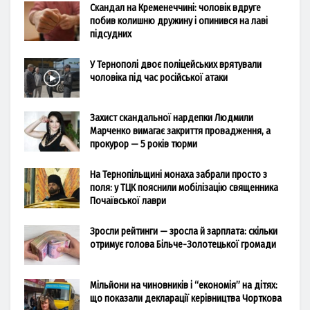
Скандал на Кременеччині: чоловік вдруге
побив колишню дружину і опинився на лаві
підсудних
У Тернополі двоє поліцейських врятували
чоловіка під час російської атаки
Захист скандальної нардепки Людмили
Марченко вимагає закриття провадження, а
прокурор — 5 років тюрми
На Тернопільщині монаха забрали просто з
поля: у ТЦК пояснили мобілізацію священника
Почаївської лаври
Зросли рейтинги — зросла й зарплата: скільки
отримує голова Більче-Золотецької громади
Мільйони на чиновників і “економія” на дітях:
що показали декларації керівництва Чорткова