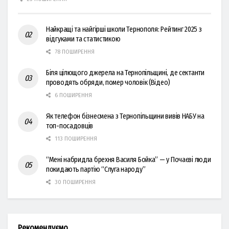
Найкращі та найгірші школи Тернополя: Рейтинг 2025 з
відгуками та статистикою
78 ПОШИРЕННЯ
Біля цілющого джерела на Тернопільщині, де сектанти
проводять обряди, помер чоловік (Відео)
6 ПОШИРЕННЯ
Як телефон бізнесмена з Тернопільщини вивів НАБУ на
топ-посадовців
113 ПОШИРЕННЯ
“Мені набридла брехня Василя Бойка” — у Почаєві люди
покидають партію “Слуга народу”
30 ПОШИРЕННЯ
Рекомендуємо