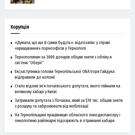
Корупція
«Думала, що ще й сумки будуть»: відеозапис у справі
«кришування» порноофісів у Тернополі
Тернополянин за 3000 доларів обіцяв зняти з обліку в
системі “Оберіг”
Ексзаступника голови Тернопільської ОВА Ігоря Гайдука
відправили до колонії
Стало відоме ім’я почаївського депутата, якого піймали на
великому хабарі у Києві
Затримали депутата з Почаєва, який за $10 тис. обіцяв зняти
з розшуку та забронювати від мобілізації
На Тернопільщині працівницю обласного онкодиспансеру і
онкологиню райлікарні підозрюють в отриманні хабаря