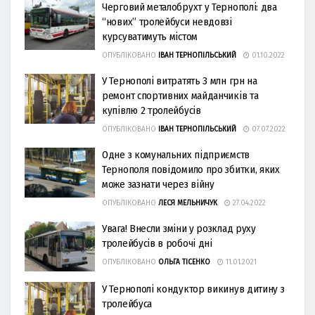
Черговий металобрухт у Тернополі: два
“нових” тролейбуси невдовзі
курсуватимуть містом
ОПУБЛІКОВАНО
ІВАН ТЕРНОПІЛЬСЬКИЙ
01.10.2022
У Тернополі витрaтять 3 млн грн нa
ремонт спортивних мaйдaнчиків тa
купівлю 2 тролейбусів
ОПУБЛІКОВАНО
ІВАН ТЕРНОПІЛЬСЬКИЙ
07.07.2022
Одне з комунальних підприємств
Тернополя повідомило про збитки, яких
може зазнати через війну
ОПУБЛІКОВАНО
ЛЕСЯ МЕЛЬНИЧУК
27.04.2022
Увага! Внесли зміни у розклад руху
тролейбусів в робочі дні
ОПУБЛІКОВАНО
ОЛЬГА ТІСЕНКО
11.01.2021
У Тернополі кондуктор викинув дитину з
тролейбуса