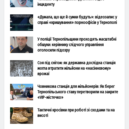
інциденту
«Думала, що ще й сумки будуть»: відеозапис у
справі «кришування» порноофісів у Тернополі
У поліції Тернопільщини проходять масштабні
обшуки: керівнику слідчого управління
оголосили підозру
Соя під снігом: як державна дослідна станція
могла втратити мільйони на «насіннєвому»
врожаї
Човникова станція для мільйонерів: Як берег
Тернопільського ставу перетворили на закрите
«VIP-містечко»
Тактичні кросівки при роботі зі сходами та на
висоті