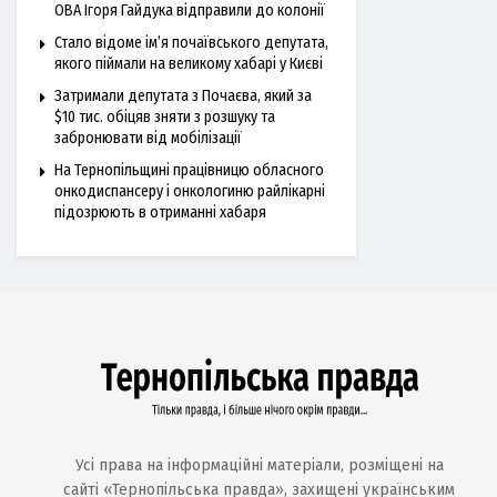
ОВА Ігоря Гайдука відправили до колонії
Стало відоме ім’я почаївського депутата,
якого піймали на великому хабарі у Києві
Затримали депутата з Почаєва, який за
$10 тис. обіцяв зняти з розшуку та
забронювати від мобілізації
На Тернопільщині працівницю обласного
онкодиспансеру і онкологиню райлікарні
підозрюють в отриманні хабаря
Усі права на інформаційні матеріали, розміщені на
сайті «Тернопільська правда», захищені українським