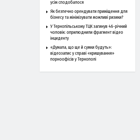
усім сподобалося
Як безпечно орендувати приміщення для
бізнесу та мінімізувати можливі ризики?
У Тернопільському ТЦК загинув 46-річний
чоловік: оприлюднили фрагмент відео
інциденту
«Думала, що ще й сумки будуть»:
відеозапис у справі «кришування»
порноофісів у Тернополі