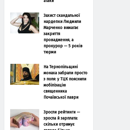
атаки
Захист скандальної
нардепки Людмили
Марченко вимагає
закриття
провадження, а
прокурор — 5 років
тюрми
На Тернопільщині
монаха забрали просто
з поля: у ТЦК пояснили
мобілізацію
священника
Почаївської лаври
Зросли рейтинги —
зросла й зарплата:
скільки отримує