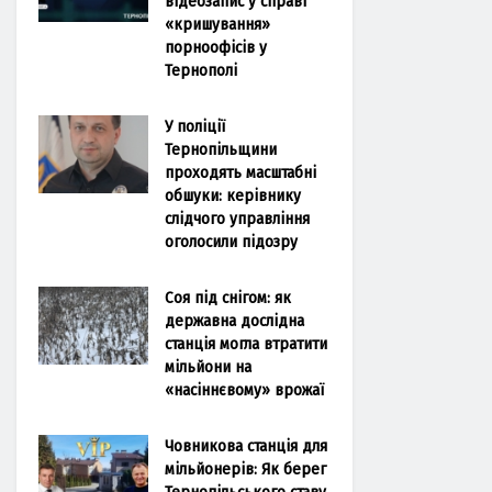
відеозапис у справі
«кришування»
порноофісів у
Тернополі
У поліції
Тернопільщини
проходять масштабні
обшуки: керівнику
слідчого управління
оголосили підозру
Соя під снігом: як
державна дослідна
станція могла втратити
мільйони на
«насіннєвому» врожаї
Човникова станція для
мільйонерів: Як берег
Тернопільського ставу