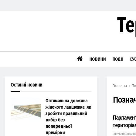
НОВИНИ
ПОДІЇ
СУ
Останні новини
Головна
По
Позна
Оптимальна довжина
жіночого ланцюжка: як
зробити правильний
Парламент
вибір без
територіа
попередньої
примірки
ОПУБЛІКОВАН