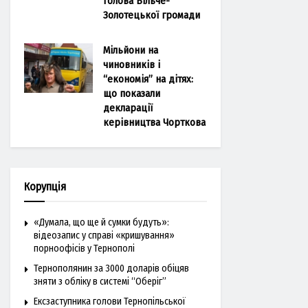
голова Більче-
Золотецької громади
Мільйони на
чиновників і
“економія” на дітях:
що показали
декларації
керівництва Чорткова
Корупція
«Думала, що ще й сумки будуть»:
відеозапис у справі «кришування»
порноофісів у Тернополі
Тернополянин за 3000 доларів обіцяв
зняти з обліку в системі “Оберіг”
Ексзаступника голови Тернопільської