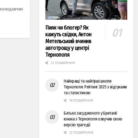
аконодавчих
Пияк чи блогер? Як
кажуть свідки, Антон
Метельський вчинив
автотрощу у центрі
Тернополя
22 ПОШИРЕННЯ
Найкращі та найгірші школи
Тернополя: Рейтинг 2025 з відгуками
та статистикою
78 ПОШИРЕННЯ
Батько засудженого у Британії
юнака з Тернополя озвучив свою
версію трагедії
32 ПОШИРЕННЯ