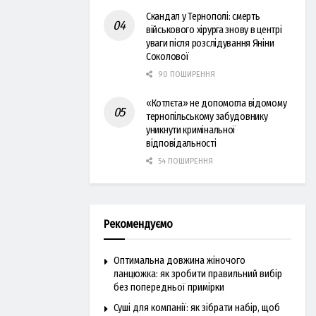
Скандал у Тернополі: смерть
військового хірурга знову в центрі
уваги після розслідування Яніни
Соколової
90 ПОШИРЕННЯ
«Котлєта» не допомогла відомому
тернопільському забудовнику
уникнути кримінальної
відповідальності
54 ПОШИРЕННЯ
Рекомендуємо
Оптимальна довжина жіночого
ланцюжка: як зробити правильний вибір
без попередньої примірки
Суші для компанії: як зібрати набір, щоб