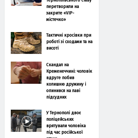
перетворили на
закрите «VIP-
містечко»
Тактичні кросівки при
роботі зі сходами та на
висоті
Скандал на
Кременеччині: чоловік
вдруге побив
колишню дружину і
опинився на лаві
підсудних
У Тернополі двоє
поліцейських
врятували чоловіка
під час російської