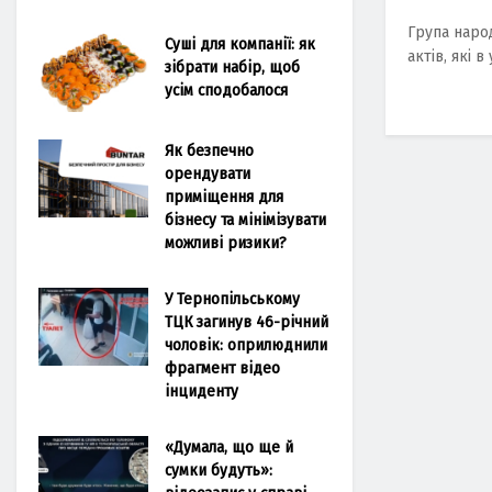
Група наро
Суші для компанії: як
актів, які 
зібрати набір, щоб
усім сподобалося
Як безпечно
орендувати
приміщення для
бізнесу та мінімізувати
можливі ризики?
У Тернопільському
ТЦК загинув 46-річний
чоловік: оприлюднили
фрагмент відео
інциденту
«Думала, що ще й
сумки будуть»: