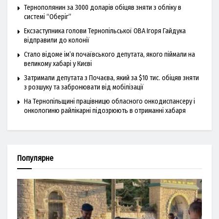
Тернополянин за 3000 доларів обіцяв зняти з обліку в
системі “Оберіг”
Ексзаступника голови Тернопільської ОВА Ігоря Гайдука
відправили до колонії
Стало відоме ім’я почаївського депутата, якого піймали на
великому хабарі у Києві
Затримали депутата з Почаєва, який за $10 тис. обіцяв зняти
з розшуку та забронювати від мобілізації
На Тернопільщині працівницю обласного онкодиспансеру і
онкологиню райлікарні підозрюють в отриманні хабаря
Популярне