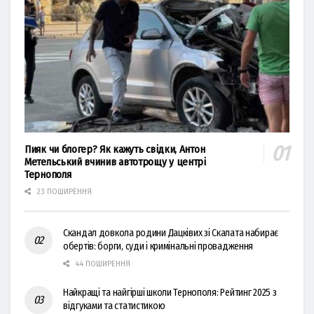
Пияк чи блогер? Як кажуть свідки, Антон
Метельський вчинив автотрощу у центрі
Тернополя
23 ПОШИРЕННЯ
Скандал довкола родини Дацківих зі Скалата набирає
обертів: борги, суди і кримінальні провадження
44 ПОШИРЕННЯ
Найкращі та найгірші школи Тернополя: Рейтинг 2025 з
відгуками та статистикою