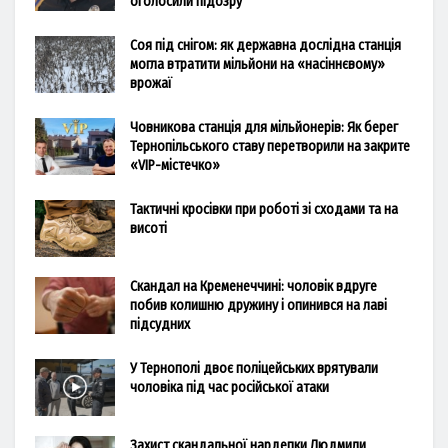
оголосили підозру
Соя під снігом: як державна дослідна станція
могла втратити мільйони на «насіннєвому»
врожаї
Човникова станція для мільйонерів: Як берег
Тернопільського ставу перетворили на закрите
«VIP-містечко»
Тактичні кросівки при роботі зі сходами та на
висоті
Скандал на Кременеччині: чоловік вдруге
побив колишню дружину і опинився на лаві
підсудних
У Тернополі двоє поліцейських врятували
чоловіка під час російської атаки
Захист скандальної нардепки Людмили