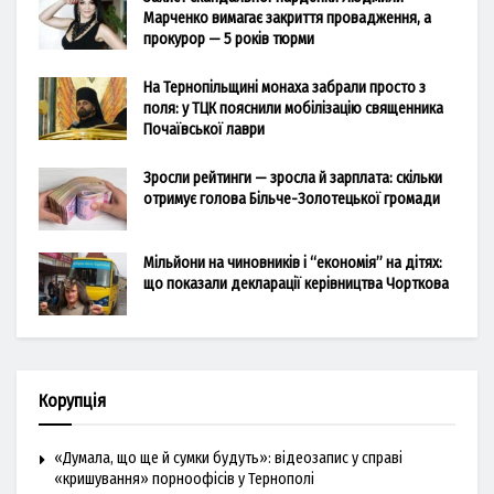
Марченко вимагає закриття провадження, а
прокурор — 5 років тюрми
На Тернопільщині монаха забрали просто з
поля: у ТЦК пояснили мобілізацію священника
Почаївської лаври
Зросли рейтинги — зросла й зарплата: скільки
отримує голова Більче-Золотецької громади
Мільйони на чиновників і “економія” на дітях:
що показали декларації керівництва Чорткова
Корупція
«Думала, що ще й сумки будуть»: відеозапис у справі
«кришування» порноофісів у Тернополі