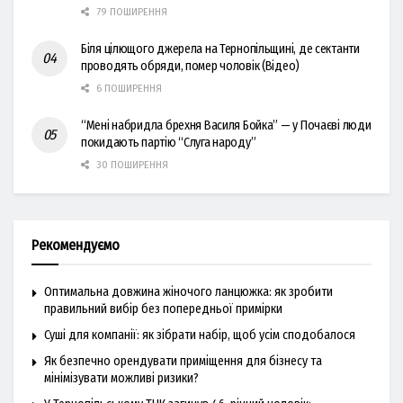
79 ПОШИРЕННЯ
Біля цілющого джерела на Тернопільщині, де сектанти
проводять обряди, помер чоловік (Відео)
6 ПОШИРЕННЯ
“Мені набридла брехня Василя Бойка” — у Почаєві люди
покидають партію “Слуга народу”
30 ПОШИРЕННЯ
Рекомендуємо
Оптимальна довжина жіночого ланцюжка: як зробити
правильний вибір без попередньої примірки
Суші для компанії: як зібрати набір, щоб усім сподобалося
Як безпечно орендувати приміщення для бізнесу та
мінімізувати можливі ризики?