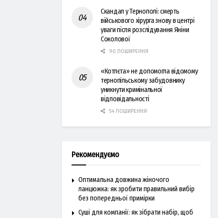
Скандал у Тернополі: смерть
військового хірурга знову в центрі
уваги після розслідування Яніни
Соколової
90 ПОШИРЕННЯ
«Котлєта» не допомогла відомому
тернопільському забудовнику
уникнути кримінальної
відповідальності
54 ПОШИРЕННЯ
Рекомендуємо
Оптимальна довжина жіночого
ланцюжка: як зробити правильний вибір
без попередньої примірки
Суші для компанії: як зібрати набір, щоб