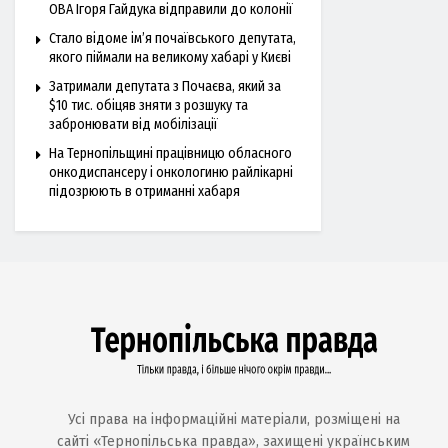
ОВА Ігоря Гайдука відправили до колонії
Стало відоме ім’я почаївського депутата,
якого піймали на великому хабарі у Києві
Затримали депутата з Почаєва, який за
$10 тис. обіцяв зняти з розшуку та
забронювати від мобілізації
На Тернопільщині працівницю обласного
онкодиспансеру і онкологиню райлікарні
підозрюють в отриманні хабаря
Усі права на інформаційні матеріали, розміщені на
сайті «Тернопільська правда», захищені українським