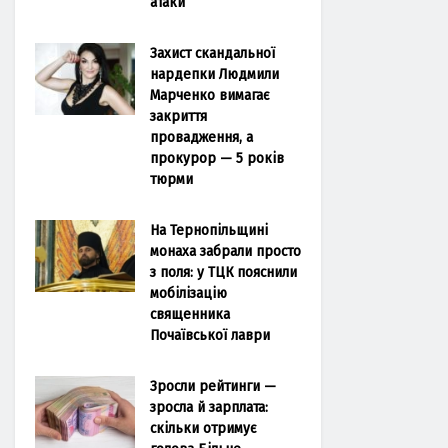
атаки
Захист скандальної
нардепки Людмили
Марченко вимагає
закриття
провадження, а
прокурор — 5 років
тюрми
На Тернопільщині
монаха забрали просто
з поля: у ТЦК пояснили
мобілізацію
священника
Почаївської лаври
Зросли рейтинги —
зросла й зарплата:
скільки отримує