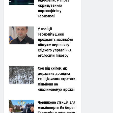
відеозапис у справі
«кришування»
порноофісів у
Тернополі
У поліції
Тернопільщини
проходять масштабні
обшуки: керівнику
слідчого управління
оголосили підозру
Соя під снігом: як
державна дослідна
станція могла втратити
мільйони на
«насіннєвому» врожаї
Човникова станція для
мільйонерів: Як берег
Тернопільського ставу