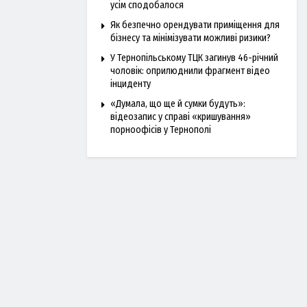
усім сподобалося
Як безпечно орендувати приміщення для
бізнесу та мінімізувати можливі ризики?
У Тернопільському ТЦК загинув 46-річний
чоловік: оприлюднили фрагмент відео
інциденту
«Думала, що ще й сумки будуть»:
відеозапис у справі «кришування»
порноофісів у Тернополі