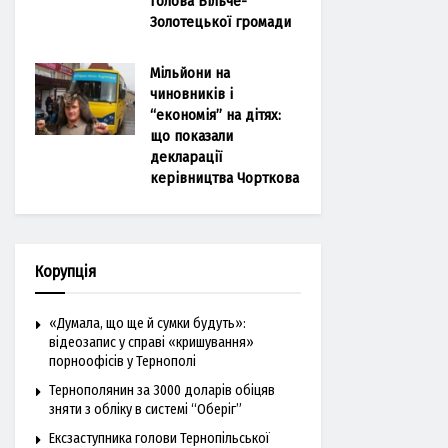
голова Більче-
Золотецької громади
Мільйони на
чиновників і
“економія” на дітях:
що показали
декларації
керівництва Чорткова
Корупція
«Думала, що ще й сумки будуть»:
відеозапис у справі «кришування»
порноофісів у Тернополі
Тернополянин за 3000 доларів обіцяв
зняти з обліку в системі “Оберіг”
Ексзаступника голови Тернопільської