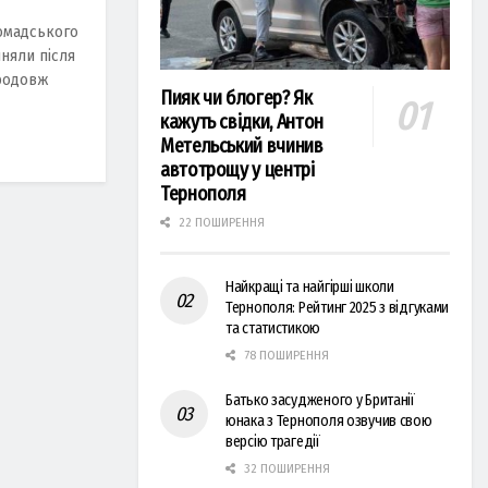
ромадського
няли після
продовж
Пияк чи блогер? Як
кажуть свідки, Антон
Метельський вчинив
автотрощу у центрі
Тернополя
22 ПОШИРЕННЯ
Найкращі та найгірші школи
Тернополя: Рейтинг 2025 з відгуками
та статистикою
78 ПОШИРЕННЯ
Батько засудженого у Британії
юнака з Тернополя озвучив свою
версію трагедії
32 ПОШИРЕННЯ