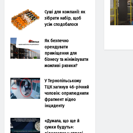
Суші для компанії: як
зібрати набір, щоб
усім сподобалося
Як безпечно
орендувати
приміщення для
бізнесу та мінімізувати
можливі ризики?
У Тернопільському
ТЦК загинув 46-річний
чоловік: оприлюднили
фрагмент відео
інциденту
«Думала, що ще й
сумки будуть»: