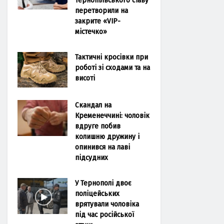
перетворили на
закрите «VIP-
містечко»
Тактичні кросівки при
роботі зі сходами та на
висоті
Скандал на
Кременеччині: чоловік
вдруге побив
колишню дружину і
опинився на лаві
підсудних
У Тернополі двоє
поліцейських
врятували чоловіка
під час російської