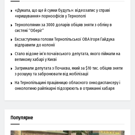
«Думала, що ще й сумки будуть»: відеозапис у справі
«кришування» порноофісів у Тернополі
Тернополянин за 3000 доларів обіцяв зняти з обліку в
системі “Оберіг”
Ексзаступника голови Тернопільської ОВА Ігоря Гайдука
відправили до колонії
Стало відоме ім’я почаївського депутата, якого піймали на
великому хабарі у Києві
Затримали депутата з Почаєва, який за $10 тис. обіцяв зняти
з розшуку та забронювати від мобілізації
На Тернопільщині працівницю обласного онкодиспансеру і
онкологиню райлікарні підозрюють в отриманні хабаря
Популярне