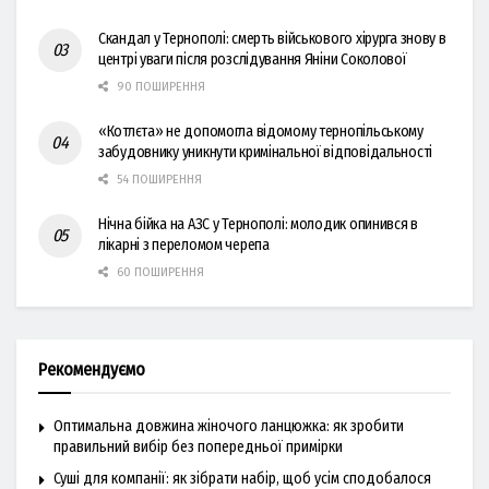
Скандал у Тернополі: смерть військового хірурга знову в
центрі уваги після розслідування Яніни Соколової
90 ПОШИРЕННЯ
«Котлєта» не допомогла відомому тернопільському
забудовнику уникнути кримінальної відповідальності
54 ПОШИРЕННЯ
Нічна бійка на АЗС у Тернополі: молодик опинився в
лікарні з переломом черепа
60 ПОШИРЕННЯ
Рекомендуємо
Оптимальна довжина жіночого ланцюжка: як зробити
правильний вибір без попередньої примірки
Суші для компанії: як зібрати набір, щоб усім сподобалося