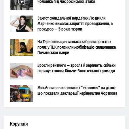
чоловіка під час російської атаки
Захист скандальної нардепки Людмили
Марченко вимагає закриття провадження, а
прокурор — 5 років тюрми
На Тернопільщині монаха забрали просто з
поля: у ТЦК пояснили мобілізацію священника
Почаївської лаври
Зросли рейтинги — зросла й зарплата: скільки
отримує голова Більче-Золотецької громади
Мільйони на чиновників і “економія” на дітях:
що показали декларації керівництва Чорткова
Корупція