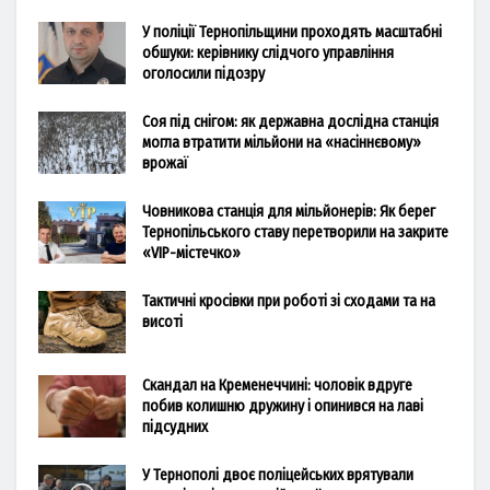
У поліції Тернопільщини проходять масштабні
обшуки: керівнику слідчого управління
оголосили підозру
Соя під снігом: як державна дослідна станція
могла втратити мільйони на «насіннєвому»
врожаї
Човникова станція для мільйонерів: Як берег
Тернопільського ставу перетворили на закрите
«VIP-містечко»
Тактичні кросівки при роботі зі сходами та на
висоті
Скандал на Кременеччині: чоловік вдруге
побив колишню дружину і опинився на лаві
підсудних
У Тернополі двоє поліцейських врятували