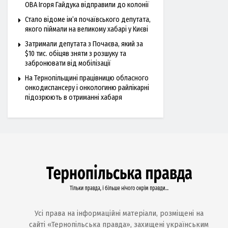
ОВА Ігоря Гайдука відправили до колонії
Стало відоме ім’я почаївського депутата,
якого піймали на великому хабарі у Києві
Затримали депутата з Почаєва, який за
$10 тис. обіцяв зняти з розшуку та
забронювати від мобілізації
На Тернопільщині працівницю обласного
онкодиспансеру і онкологиню райлікарні
підозрюють в отриманні хабаря
Усі права на інформаційні матеріали, розміщені на
сайті «Тернопільська правда», захищені українським