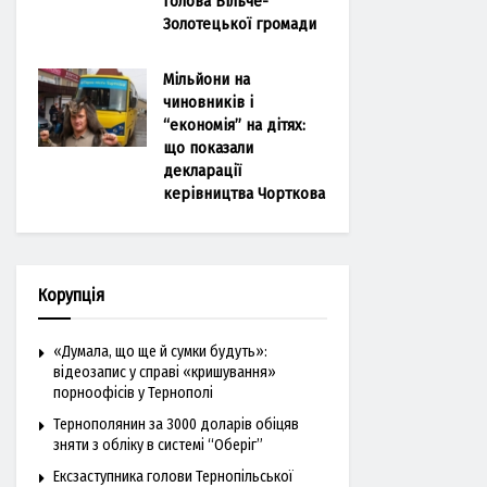
голова Більче-
Золотецької громади
Мільйони на
чиновників і
“економія” на дітях:
що показали
декларації
керівництва Чорткова
Корупція
«Думала, що ще й сумки будуть»:
відеозапис у справі «кришування»
порноофісів у Тернополі
Тернополянин за 3000 доларів обіцяв
зняти з обліку в системі “Оберіг”
Ексзаступника голови Тернопільської