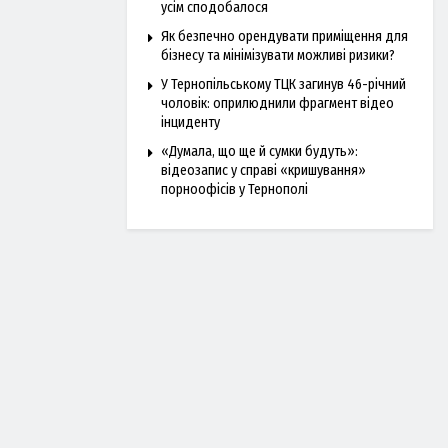
усім сподобалося
Як безпечно орендувати приміщення для
бізнесу та мінімізувати можливі ризики?
У Тернопільському ТЦК загинув 46-річний
чоловік: оприлюднили фрагмент відео
інциденту
«Думала, що ще й сумки будуть»:
відеозапис у справі «кришування»
порноофісів у Тернополі