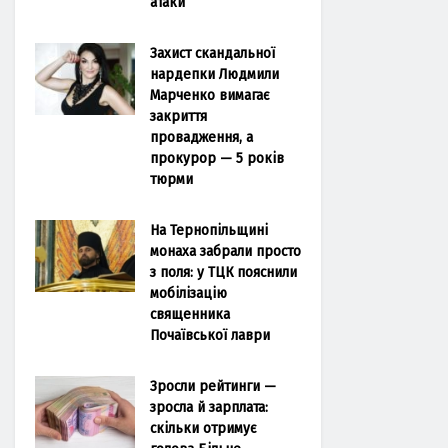
атаки
Захист скандальної
нардепки Людмили
Марченко вимагає
закриття
провадження, а
прокурор — 5 років
тюрми
На Тернопільщині
монаха забрали просто
з поля: у ТЦК пояснили
мобілізацію
священника
Почаївської лаври
Зросли рейтинги —
зросла й зарплата:
скільки отримує