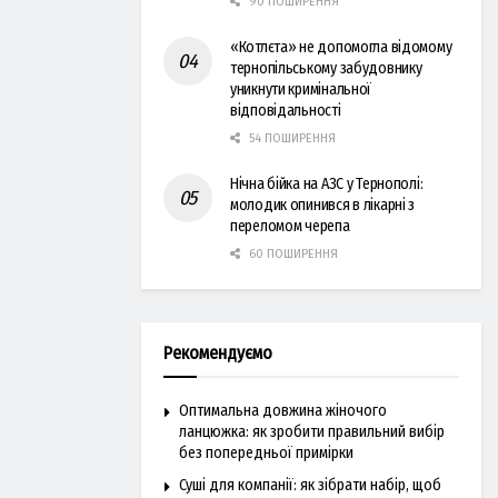
90 ПОШИРЕННЯ
«Котлєта» не допомогла відомому
тернопільському забудовнику
уникнути кримінальної
відповідальності
54 ПОШИРЕННЯ
Нічна бійка на АЗС у Тернополі:
молодик опинився в лікарні з
переломом черепа
60 ПОШИРЕННЯ
Рекомендуємо
Оптимальна довжина жіночого
ланцюжка: як зробити правильний вибір
без попередньої примірки
Суші для компанії: як зібрати набір, щоб