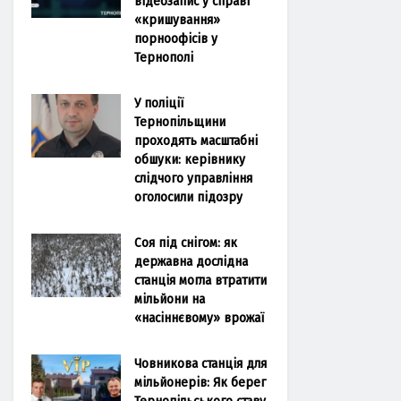
відеозапис у справі
«кришування»
порноофісів у
Тернополі
У поліції
Тернопільщини
проходять масштабні
обшуки: керівнику
слідчого управління
оголосили підозру
Соя під снігом: як
державна дослідна
станція могла втратити
мільйони на
«насіннєвому» врожаї
Човникова станція для
мільйонерів: Як берег
Тернопільського ставу