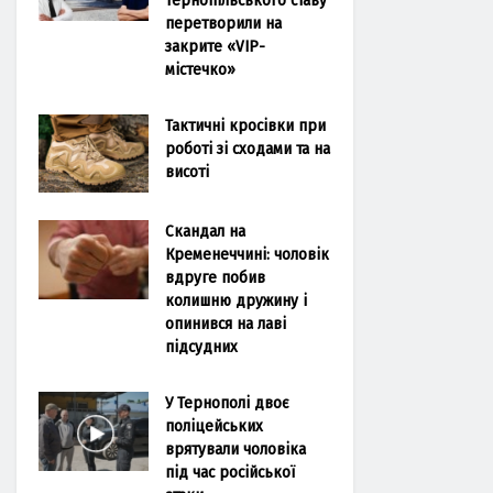
перетворили на
закрите «VIP-
містечко»
Тактичні кросівки при
роботі зі сходами та на
висоті
Скандал на
Кременеччині: чоловік
вдруге побив
колишню дружину і
опинився на лаві
підсудних
У Тернополі двоє
поліцейських
врятували чоловіка
під час російської