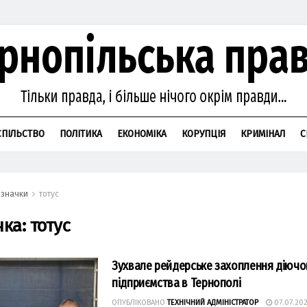
СПІЛЬСТВО
ПОЛІТИКА
ЕКОНОМІКА
КОРУПЦІЯ
КРИМІНАЛ
С
значки
тотус
чка:
тотус
Зухвале рейдерське захоплення діючо
підприємства в Тернополі
ОПУБЛІКОВАНО
ТЕХНІЧНИЙ АДМІНІСТРАТОР
07.07.20