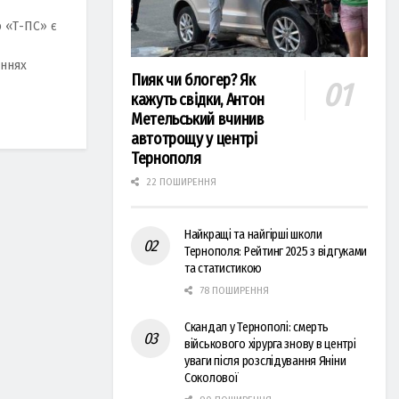
 «Т-ПС» є
еннях
Пияк чи блогер? Як
кажуть свідки, Антон
Метельський вчинив
автотрощу у центрі
Тернополя
22 ПОШИРЕННЯ
Найкращі та найгірші школи
Тернополя: Рейтинг 2025 з відгуками
та статистикою
78 ПОШИРЕННЯ
Скандал у Тернополі: смерть
військового хірурга знову в центрі
уваги після розслідування Яніни
Соколової