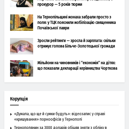
прокурор — 5 років тюрми
На Тернопільщині монаха забрали просто з
поля: у ТЦК пояснили мобілізацію священника
Почаївської лаври
Зросли рейтинги — зросла й зарплата: скільки
отримує голова Більче-Золотецької громади
Мільйони на чиновників і “економія” на дітях:
що показали декларації керівництва Чорткова
Корупція
«Думала, що ще й сумки будуть»: відеозапис у справі
«кришування» порноофісів у Тернополі
Тернополянин за 3000 доларів обіцяв зняти з обліку в