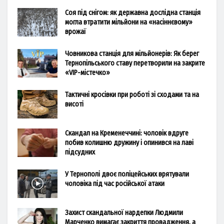
Соя під снігом: як державна дослідна станція
могла втратити мільйони на «насіннєвому»
врожаї
Човникова станція для мільйонерів: Як берег
Тернопільського ставу перетворили на закрите
«VIP-містечко»
Тактичні кросівки при роботі зі сходами та на
висоті
Скандал на Кременеччині: чоловік вдруге
побив колишню дружину і опинився на лаві
підсудних
У Тернополі двоє поліцейських врятували
чоловіка під час російської атаки
Захист скандальної нардепки Людмили
Марченко вимагає закриття провадження, а