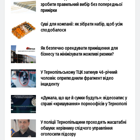
зробити правильний вибір без попередньої
примірки
Суші для компанії: як зібрати набір, щоб усім
сподобалося
Як безпечно орендувати приміщення для
бізнесу та мінімізувати можливі ризики?
У Тернопільському ТЦК загинув 46-річний
чоловік: оприлюднили фрагмент відео
інциденту
«Думала, що ще й сумки будуть»: відеозапис у
справі «кришування» порноофісів у Тернополі
У поліції Тернопільщини проходять масштабні
обшуки: керівнику слідчого управління
оголосили підозру