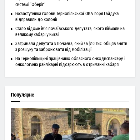
системі “Оберіг”
Ексзаступника голови Тернопільської ОВА Ігоря Гайдука
відправили до колонії
Стало відоме ім’я почаївського депутата, якого піймали на
великому хабарі у Києві
Затримали депутата з Почаєва, який за $10 тис. обіцяв зняти
з розшуку та забронювати від мобілізації
На Тернопільщині працівницю обласного онкодиспансеру і
онкологиню райлікарні підозрюють в отриманні хабаря
Популярне