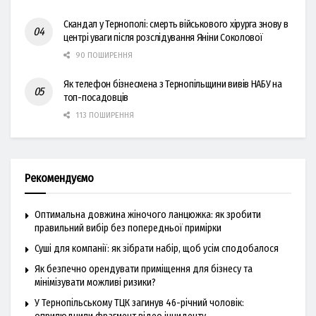
Скандал у Тернополі: смерть військового хірурга знову в
центрі уваги після розслідування Яніни Соколової
90 ПОШИРЕННЯ
Як телефон бізнесмена з Тернопільщини вивів НАБУ на
топ-посадовців
113 ПОШИРЕННЯ
Рекомендуємо
Оптимальна довжина жіночого ланцюжка: як зробити
правильний вибір без попередньої примірки
Суші для компанії: як зібрати набір, щоб усім сподобалося
Як безпечно орендувати приміщення для бізнесу та
мінімізувати можливі ризики?
У Тернопільському ТЦК загинув 46-річний чоловік: