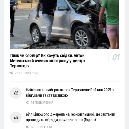
Пияк чи блогер? Як кажуть свідки, Антон
Метельський вчинив автотрощу у центрі
Тернополя
23 ПОШИРЕННЯ
Найкращі та найгірші школи Тернополя: Рейтинг 2025 з
відгуками та статистикою
78 ПОШИРЕННЯ
Біля цілющого джерела на Тернопільщині, де сектанти
проводять обряди, помер чоловік (Відео)
6 ПОШИРЕННЯ