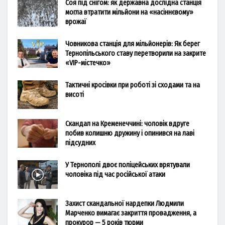
Соя під снігом: як державна дослідна станція
могла втратити мільйони на «насіннєвому»
врожаї
Човникова станція для мільйонерів: Як берег
Тернопільського ставу перетворили на закрите
«VIP-містечко»
Тактичні кросівки при роботі зі сходами та на
висоті
Скандал на Кременеччині: чоловік вдруге
побив колишню дружину і опинився на лаві
підсудних
У Тернополі двоє поліцейських врятували
чоловіка під час російської атаки
Захист скандальної нардепки Людмили
Марченко вимагає закриття провадження, а
прокурор — 5 років тюрми