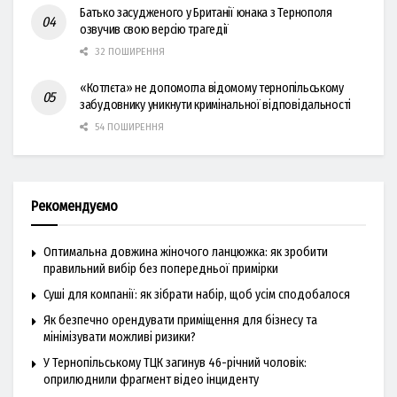
Батько засудженого у Британії юнака з Тернополя
озвучив свою версію трагедії
32 ПОШИРЕННЯ
«Котлєта» не допомогла відомому тернопільському
забудовнику уникнути кримінальної відповідальності
54 ПОШИРЕННЯ
Рекомендуємо
Оптимальна довжина жіночого ланцюжка: як зробити
правильний вибір без попередньої примірки
Суші для компанії: як зібрати набір, щоб усім сподобалося
Як безпечно орендувати приміщення для бізнесу та
мінімізувати можливі ризики?
У Тернопільському ТЦК загинув 46-річний чоловік:
оприлюднили фрагмент відео інциденту