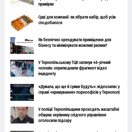
примірки
Суші для компанії: як зібрати набір, щоб усім
сподобалося
Як безпечно орендувати приміщення для
бізнесу та мінімізувати можливі ризики?
У Тернопільському ТЦК загинув 46-річний
чоловік: оприлюднили фрагмент відео
інциденту
«Думала, що ще й сумки будуть»: відеозапис у
справі «кришування» порноофісів у Тернополі
У поліції Тернопільщини проходять масштабні
обшуки: керівнику слідчого управління
оголосили підозру