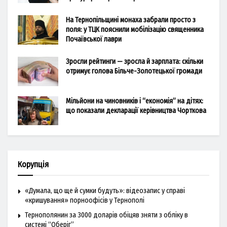
На Тернопільщині монаха забрали просто з
поля: у ТЦК пояснили мобілізацію священника
Почаївської лаври
Зросли рейтинги — зросла й зарплата: скільки
отримує голова Більче-Золотецької громади
Мільйони на чиновників і “економія” на дітях:
що показали декларації керівництва Чорткова
Корупція
«Думала, що ще й сумки будуть»: відеозапис у справі
«кришування» порноофісів у Тернополі
Тернополянин за 3000 доларів обіцяв зняти з обліку в
системі “Оберіг”