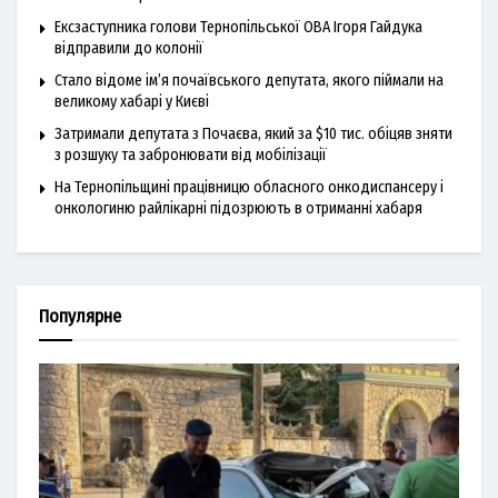
Ексзаступника голови Тернопільської ОВА Ігоря Гайдука
відправили до колонії
Стало відоме ім’я почаївського депутата, якого піймали на
великому хабарі у Києві
Затримали депутата з Почаєва, який за $10 тис. обіцяв зняти
з розшуку та забронювати від мобілізації
На Тернопільщині працівницю обласного онкодиспансеру і
онкологиню райлікарні підозрюють в отриманні хабаря
Популярне