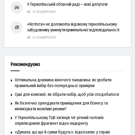
У Тернопільській обласній раді – нові депутати
15 ПОШИРЕННЯ
«Котлєта» не допомогла відомому тернопільському
забудовнику уникнути кримінальної відповідальності
54 ПОШИРЕННЯ
Рекомендуємо
Оптимальна довжина жіночого ланцюжка: як зробити
правильний вибір без попередньої примірки
Суші для компанії: як зібрати набір, щоб усім сподобалося
Як безпечно орендувати приміщення для бізнесу та
мінімізувати можливі ризики?
У Тернопільському ТЦК загинув 46-річний чоловік:
оприлюднили фрагмент відео інциденту
«Думала, що ще й сумки будуть»: відеозапис у справі