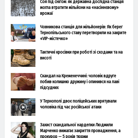
Соя під снігом: як державна дослідна станція
могла втратити мільйони на «насіннєвому»
врожаї
Човникова станція для мільйонерів: Як берег
Тернопільського ставу перетворили на закрите
«VIP-містечко»
Тактичні кросівки при роботі зі сходами та на
висоті
Скандал на Кременеччині: чоловік вдруге
побив колишню дружину і опинився на лаві
підсудних
У Тернополі двоє поліцейських врятували
чоловіка під час російської атаки
Захист скандальної нардепки Людмили
Марченко вимагає закриття провадження, а
прокурор — 5 років тюрми