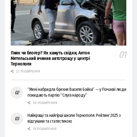
Пияк чи блогер? Як кажуть свідки, Антон
Метельський вчинив автотрощу у центрі
Тернополя
22 ПОШИРЕННЯ
“Мені набридла брехня Василя Бойка” — у Почаєві люди
покидають партію “Слуга народу”
30 ПОШИРЕННЯ
Найкращі та найгірші школи Тернополя: Рейтинг 2025 з
відгуками та статистикою
78 ПОШИРЕННЯ