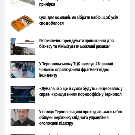
примірки
Суші для компанії: як зібрати набір, щоб усім
сподобалося
Як безпечно орендувати приміщення для
бізнесу та мінімізувати можливі ризики?
У Тернопільському ТЦК загинув 46-річний
чоловік: оприлюднили фрагмент відео
інциденту
«Думала, що ще й сумки будуть»: відеозапис у
справі «кришування» порноофісів у Тернополі
У поліції Тернопільщини проходять масштабні
обшуки: керівнику слідчого управління
оголосили підозру