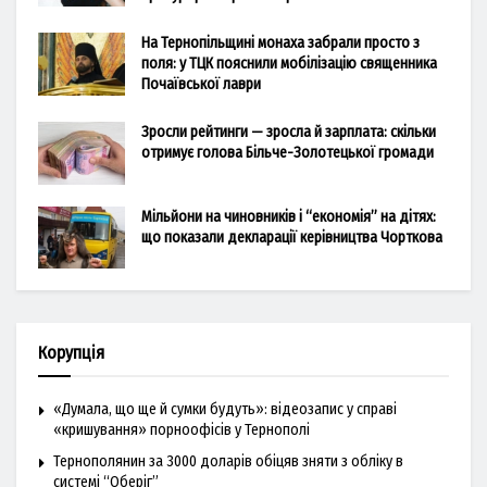
На Тернопільщині монаха забрали просто з
поля: у ТЦК пояснили мобілізацію священника
Почаївської лаври
Зросли рейтинги — зросла й зарплата: скільки
отримує голова Більче-Золотецької громади
Мільйони на чиновників і “економія” на дітях:
що показали декларації керівництва Чорткова
Корупція
«Думала, що ще й сумки будуть»: відеозапис у справі
«кришування» порноофісів у Тернополі
Тернополянин за 3000 доларів обіцяв зняти з обліку в
системі “Оберіг”