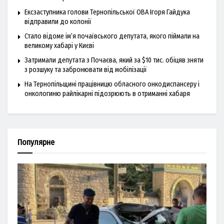
Ексзаступника голови Тернопільської ОВА Ігоря Гайдука
відправили до колонії
Стало відоме ім’я почаївського депутата, якого піймали на
великому хабарі у Києві
Затримали депутата з Почаєва, який за $10 тис. обіцяв зняти
з розшуку та забронювати від мобілізації
На Тернопільщині працівницю обласного онкодиспансеру і
онкологиню райлікарні підозрюють в отриманні хабаря
Популярне