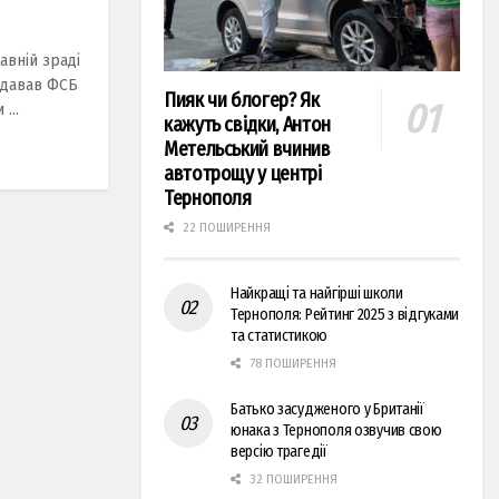
вній зраді
редавав ФСБ
Пияк чи блогер? Як
...
кажуть свідки, Антон
Метельський вчинив
автотрощу у центрі
Тернополя
22 ПОШИРЕННЯ
Найкращі та найгірші школи
Тернополя: Рейтинг 2025 з відгуками
та статистикою
78 ПОШИРЕННЯ
Батько засудженого у Британії
юнака з Тернополя озвучив свою
версію трагедії
32 ПОШИРЕННЯ