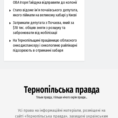
ОВА Ігоря Гайдука відправили до колонії
Стало відоме ім’я почаївського депутата,
якого піймали на великому хабарі у Києві
Затримали депутата з Почаєва, який за
$10 тис. обіцяв зняти з розшуку та
забронювати від мобілізації
На Тернопільщині працівницю обласного
онкодиспансеру і онкологиню райлікарні
підозрюють в отриманні хабаря
Усі права на інформаційні матеріали, розміщені на
сайті «Тернопільська правда», захищені українським