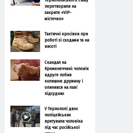
перетворили на
закрите «VIP-
містечко»
Тактичні кросівки при
роботі зі сходами та на
висоті
Скандал на
Кременеччині: чоловік
вдруге побив
колишню дружину і
опинився на лаві
підсудних
У Тернополі двоє
поліцейських
врятували чоловіка
під час російської