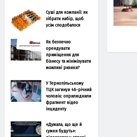
Суші для компанії: як
зібрати набір, щоб
усім сподобалося
Як безпечно
орендувати
приміщення для
бізнесу та мінімізувати
можливі ризики?
У Тернопільському
ТЦК загинув 46-річний
чоловік: оприлюднили
фрагмент відео
інциденту
«Думала, що ще й
сумки будуть»: