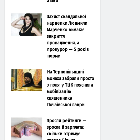
атаки
Захист скандальної
нардепки Людмили
Марченко вимагає
закриття
провадження, а
прокурор — 5 років
тюрми
На Тернопільщині
монаха забрали просто
з поля: у ТЦК пояснили
мобілізацію
священника
Почаївської лаври
Зросли рейтинги —
зросла й зарплата:
скільки отримує