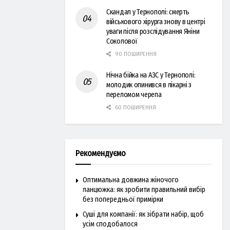
Скандал у Тернополі: смерть
військового хірурга знову в центрі
уваги після розслідування Яніни
Соколової
90 ПОШИРЕННЯ
Нічна бійка на АЗС у Тернополі:
молодик опинився в лікарні з
переломом черепа
60 ПОШИРЕННЯ
Рекомендуємо
Оптимальна довжина жіночого
ланцюжка: як зробити правильний вибір
без попередньої примірки
Суші для компанії: як зібрати набір, щоб
усім сподобалося