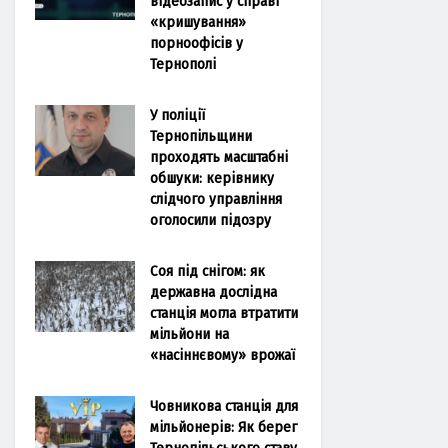
відеозапис у справі
«кришування»
порноофісів у
Тернополі
У поліції
Тернопільщини
проходять масштабні
обшуки: керівнику
слідчого управління
оголосили підозру
Соя під снігом: як
державна дослідна
станція могла втратити
мільйони на
«насіннєвому» врожаї
Човникова станція для
мільйонерів: Як берег
Тернопільського ставу