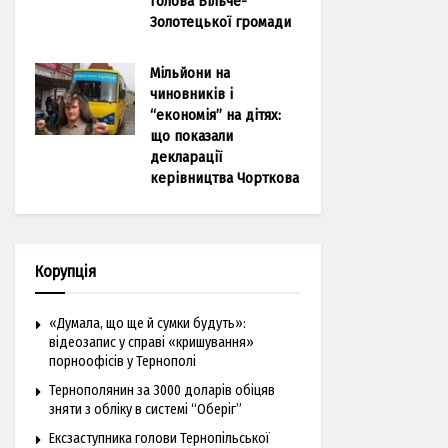
голова Більче-
Золотецької громади
Мільйони на
чиновників і
“економія” на дітях:
що показали
декларації
керівництва Чорткова
Корупція
«Думала, що ще й сумки будуть»:
відеозапис у справі «кришування»
порноофісів у Тернополі
Тернополянин за 3000 доларів обіцяв
зняти з обліку в системі “Оберіг”
Ексзаступника голови Тернопільської