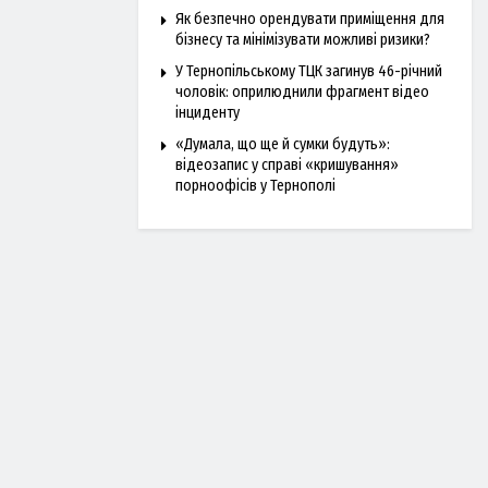
Як безпечно орендувати приміщення для
бізнесу та мінімізувати можливі ризики?
У Тернопільському ТЦК загинув 46-річний
чоловік: оприлюднили фрагмент відео
інциденту
«Думала, що ще й сумки будуть»:
відеозапис у справі «кришування»
порноофісів у Тернополі