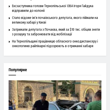
Ексзаступника голови Тернопільської ОВА Ігоря Гайдука
відправили до колонії
Стало відоме ім’я почаївського депутата, якого піймали на
великому хабарі у Києві
Затримали депутата з Почаєва, який за $10 тис. обіцяв зняти
з розшуку та забронювати від мобілізації
На Тернопільщині працівницю обласного онкодиспансеру і
онкологиню райлікарні підозрюють в отриманні хабаря
Популярне