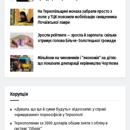
На Тернопільщині монаха забрали просто з
поля: у ТЦК пояснили мобілізацію священника
Почаївської лаври
Зросли рейтинги — зросла й зарплата: скільки
отримує голова Більче-Золотецької громади
Мільйони на чиновників і “економія” на дітях:
що показали декларації керівництва Чорткова
Корупція
«Думала, що ще й сумки будуть»: відеозапис у справі
«кришування» порноофісів у Тернополі
Тернополянин за 3000 доларів обіцяв зняти з обліку в
системі “Оберіг”