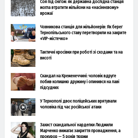
Соя під снігом: як державна дослідна станція
могла втратити мільйони на «насіннєвому»
врожаї
Човникова станція для мільйонерів: Як берег
Тернопільського ставу перетворили на закрите
«VIP-містечко»
Тактичні кросівки при роботі зі сходами та на
висоті
Скандал на Кременеччині: чоловік вдруге
побив колишню дружину і опинився на лаві
підсудних
У Тернополі двоє поліцейських врятували
чоловіка під час російської атаки
Захист скандальної нардепки Людмили
Марченко вимагає закриття провадження, а
прокурор — 5 років тюрми