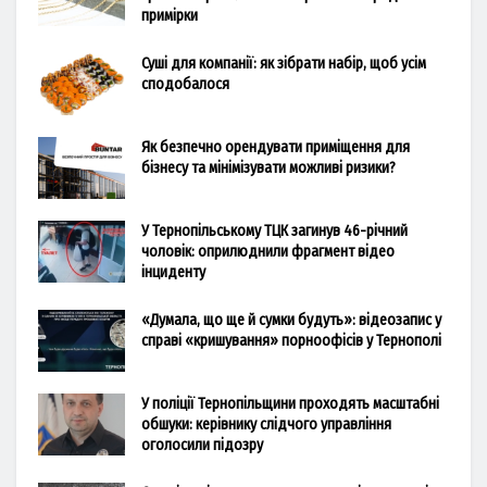
примірки
Суші для компанії: як зібрати набір, щоб усім
сподобалося
Як безпечно орендувати приміщення для
бізнесу та мінімізувати можливі ризики?
У Тернопільському ТЦК загинув 46-річний
чоловік: оприлюднили фрагмент відео
інциденту
«Думала, що ще й сумки будуть»: відеозапис у
справі «кришування» порноофісів у Тернополі
У поліції Тернопільщини проходять масштабні
обшуки: керівнику слідчого управління
оголосили підозру