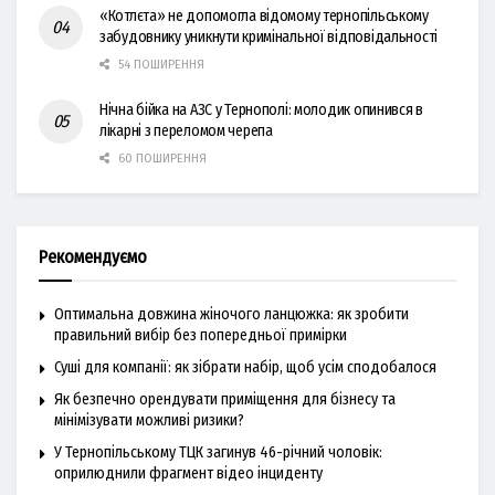
«Котлєта» не допомогла відомому тернопільському
забудовнику уникнути кримінальної відповідальності
54 ПОШИРЕННЯ
Нічна бійка на АЗС у Тернополі: молодик опинився в
лікарні з переломом черепа
60 ПОШИРЕННЯ
Рекомендуємо
Оптимальна довжина жіночого ланцюжка: як зробити
правильний вибір без попередньої примірки
Суші для компанії: як зібрати набір, щоб усім сподобалося
Як безпечно орендувати приміщення для бізнесу та
мінімізувати можливі ризики?
У Тернопільському ТЦК загинув 46-річний чоловік:
оприлюднили фрагмент відео інциденту