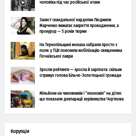
чоловіка під час російської атаки
Захист скандальної нардепки Людмили
Марченко вимагає закриття провадження, а
прокурор — 5 років тюрми
На Тернопільщині монаха забрали просто з
поля: у ТЦК пояснили мобілізацію священника
Почаївської лаври
Зросли рейтинги — зросла й зарплата: скільки
отримує голова Більче-Золотецької громади
Мільйони на чиновників і “економія” на дітях:
що показали декларації керівництва Чорткова
Корупція