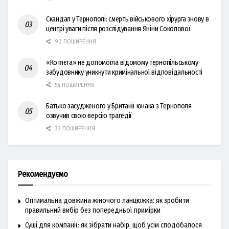
Скандал у Тернополі: смерть військового хірурга знову в
центрі уваги після розслідування Яніни Соколової
90 ПОШИРЕННЯ
«Котлєта» не допомогла відомому тернопільському
забудовнику уникнути кримінальної відповідальності
54 ПОШИРЕННЯ
Батько засудженого у Британії юнака з Тернополя
озвучив свою версію трагедії
32 ПОШИРЕННЯ
Рекомендуємо
Оптимальна довжина жіночого ланцюжка: як зробити
правильний вибір без попередньої примірки
Суші для компанії: як зібрати набір, щоб усім сподобалося