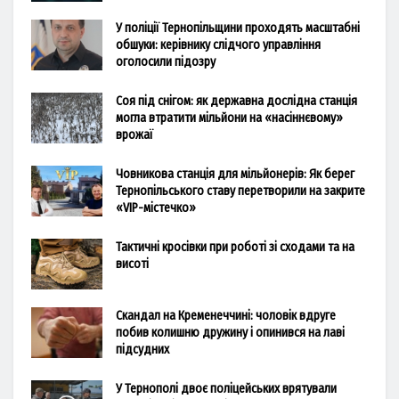
У поліції Тернопільщини проходять масштабні
обшуки: керівнику слідчого управління
оголосили підозру
Соя під снігом: як державна дослідна станція
могла втратити мільйони на «насіннєвому»
врожаї
Човникова станція для мільйонерів: Як берег
Тернопільського ставу перетворили на закрите
«VIP-містечко»
Тактичні кросівки при роботі зі сходами та на
висоті
Скандал на Кременеччині: чоловік вдруге
побив колишню дружину і опинився на лаві
підсудних
У Тернополі двоє поліцейських врятували