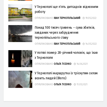
У Тернополі ще п’ять дитсадків відновили
роботу
ОПУБЛІКОВАНО
ІВАН ТЕРНОПІЛЬСЬКИЙ
19.05.2022
Понад 100 тисяч гривень – сума збитків,
завданих через забруднення
тернопільського ставу
ОПУБЛІКОВАНО
ІВАН ТЕРНОПІЛЬСЬКИЙ
14.05.2022
У потязі помер 28-річний чоловік, що їхав
з Тернополя
ОПУБЛІКОВАНО
ОЛЬГА ТІСЕНКО
14.06.2021
У Тернополі маршрутка із тріснутим склом
возить людей (Фото)
ОПУБЛІКОВАНО
ОЛЬГА ТІСЕНКО
11.05.2021