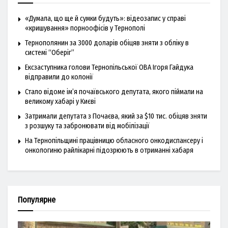
«Думала, що ще й сумки будуть»: відеозапис у справі
«кришування» порноофісів у Тернополі
Тернополянин за 3000 доларів обіцяв зняти з обліку в
системі “Оберіг”
Ексзаступника голови Тернопільської ОВА Ігоря Гайдука
відправили до колонії
Стало відоме ім’я почаївського депутата, якого піймали на
великому хабарі у Києві
Затримали депутата з Почаєва, який за $10 тис. обіцяв зняти
з розшуку та забронювати від мобілізації
На Тернопільщині працівницю обласного онкодиспансеру і
онкологиню райлікарні підозрюють в отриманні хабаря
Популярне