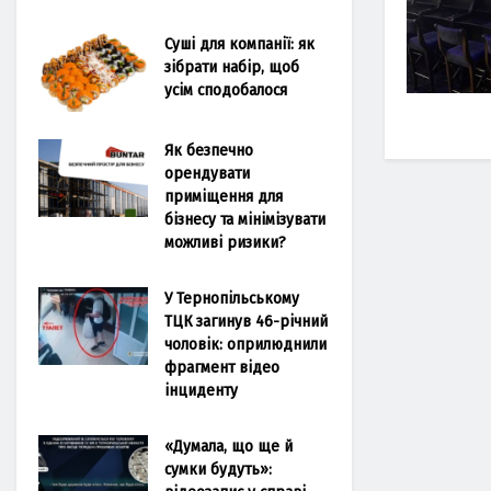
Суші для компанії: як
зібрати набір, щоб
усім сподобалося
Як безпечно
орендувати
приміщення для
бізнесу та мінімізувати
можливі ризики?
У Тернопільському
ТЦК загинув 46-річний
чоловік: оприлюднили
фрагмент відео
інциденту
«Думала, що ще й
сумки будуть»: