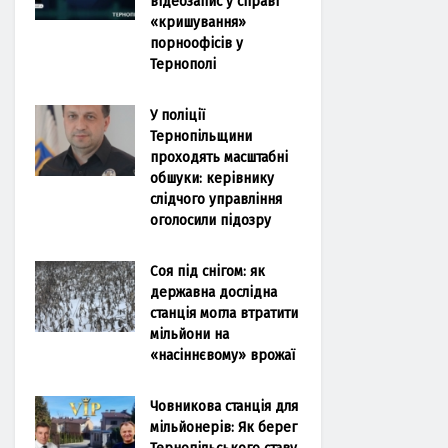
відеозапис у справі
«кришування»
порноофісів у
Тернополі
У поліції
Тернопільщини
проходять масштабні
обшуки: керівнику
слідчого управління
оголосили підозру
Соя під снігом: як
державна дослідна
станція могла втратити
мільйони на
«насіннєвому» врожаї
Човникова станція для
мільйонерів: Як берег
Тернопільського ставу