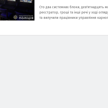
Сто два системних блоки, дев'ятнадцять мо
реєстратор, гроші та інші речі у ході огля
та вилучили працівники управління карного