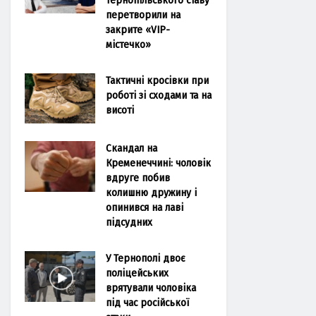
перетворили на
закрите «VIP-
містечко»
Тактичні кросівки при
роботі зі сходами та на
висоті
Скандал на
Кременеччині: чоловік
вдруге побив
колишню дружину і
опинився на лаві
підсудних
У Тернополі двоє
поліцейських
врятували чоловіка
під час російської