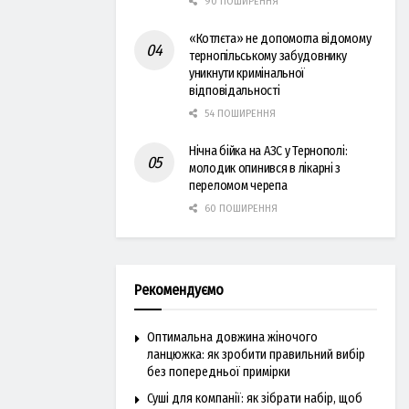
90 ПОШИРЕННЯ
«Котлєта» не допомогла відомому
тернопільському забудовнику
уникнути кримінальної
відповідальності
54 ПОШИРЕННЯ
Нічна бійка на АЗС у Тернополі:
молодик опинився в лікарні з
переломом черепа
60 ПОШИРЕННЯ
Рекомендуємо
Оптимальна довжина жіночого
ланцюжка: як зробити правильний вибір
без попередньої примірки
Суші для компанії: як зібрати набір, щоб