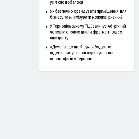
усім сподобалося
Як безпечно орендувати приміщення для
бізнесу та мінімізувати можливі ризики?
У Тернопільському ТЦК загинув 46-річний
чоловік: оприлюднили фрагмент відео
інциденту
«Думала, що ще й сумки будуть»:
відеозапис у справі «кришування»
порноофісів у Тернополі