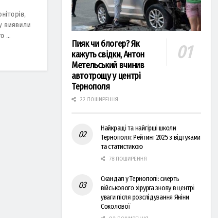
ніторів,
ду виявили
 ...
Пияк чи блогер? Як
кажуть свідки, Антон
Метельський вчинив
автотрощу у центрі
Тернополя
22 ПОШИРЕННЯ
Найкращі та найгірші школи
Тернополя: Рейтинг 2025 з відгуками
та статистикою
78 ПОШИРЕННЯ
Скандал у Тернополі: смерть
військового хірурга знову в центрі
уваги після розслідування Яніни
Соколової