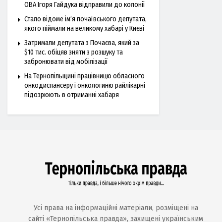
ОВА Ігоря Гайдука відправили до колонії
Стало відоме ім’я почаївського депутата,
якого піймали на великому хабарі у Києві
Затримали депутата з Почаєва, який за
$10 тис. обіцяв зняти з розшуку та
забронювати від мобілізації
На Тернопільщині працівницю обласного
онкодиспансеру і онкологиню райлікарні
підозрюють в отриманні хабаря
Усі права на інформаційні матеріали, розміщені на
сайті «Тернопільська правда», захищені українським