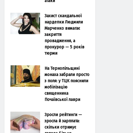
атаки
Захист скандальної
нардепки Людмили
Марченко вимагає
закриття
провадження, а
прокурор — 5 років
тюрми
На Тернопільщині
монаха забрали просто
з поля: у ТЦК пояснили
мобілізацію
священника
Почаївської лаври
Зросли рейтинги —
зросла й зарплата:
скільки отримує